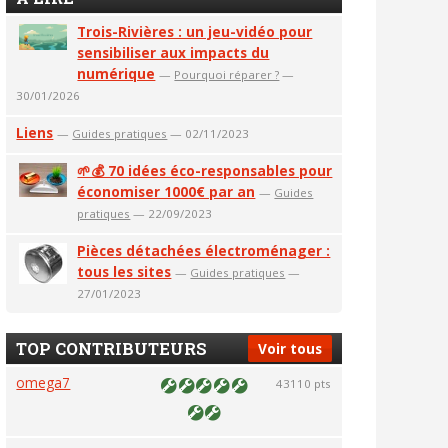
Trois-Rivières : un jeu-vidéo pour
sensibiliser aux impacts du
numérique
—
Pourquoi réparer ?
—
30/01/2026
Liens
—
Guides pratiques
— 02/11/2023
🌱💰 70 idées éco-responsables pour
économiser 1000€ par an
—
Guides
pratiques
— 22/09/2023
Pièces détachées électroménager :
tous les sites
—
Guides pratiques
—
27/01/2023
TOP CONTRIBUTEURS
Voir tous
omega7
43110 pts