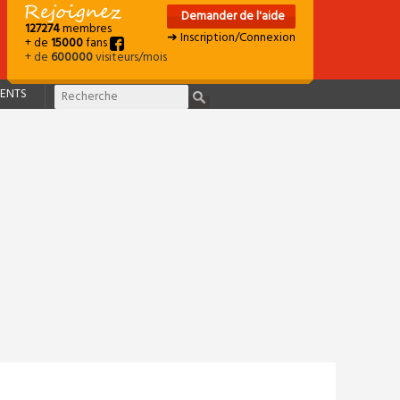
Demander de l'aide
127274
membres
➜ Inscription/Connexion
+ de
15000
fans
+ de
600000
visiteurs/mois
ENTS