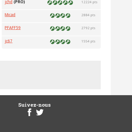
jchd
(PRO)
12224 pts
Micad
2884 pts
PFAFF59
2792 pts
jc67
1554 pts
Suivez-nous