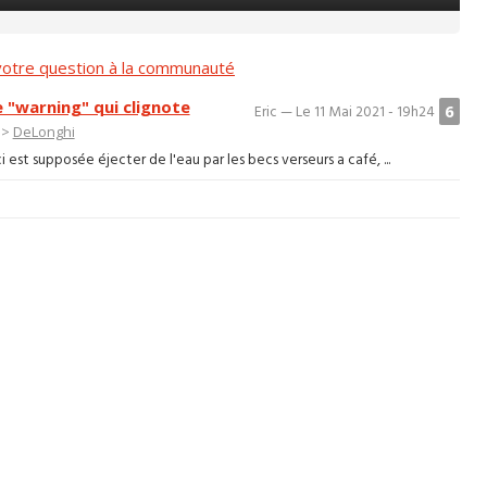
otre question à la communauté
e "warning" qui clignote
6
Eric — Le 11 Mai 2021 - 19h24
>
DeLonghi
 est supposée éjecter de l'eau par les becs verseurs a café, ...