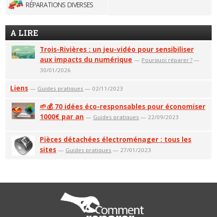
RÉPARATIONS DIVERSES
A LIRE
Trois-Rivières : un jeu-vidéo pour sensibiliser
aux impacts du numérique
—
Pourquoi réparer ?
—
30/01/2026
Liens
—
Guides pratiques
— 02/11/2023
🌱💰 70 idées éco-responsables pour économiser
1000€ par an
—
Guides pratiques
— 22/09/2023
Pièces détachées électroménager : tous les
sites
—
Guides pratiques
— 27/01/2023