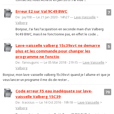
Contactez nous. Acheté en juin 2015. J'ai vidé ...
Erreur E2 sur Val 9C49 BWC
7
De : Jay708 — Le 21 Jan 2020 - 14h27 —
Lave-Vaisselle
>
Valberg
Bonjour, J'ai fais l'acquisition en seconde main d'un Valberg
9c49 BWC, mais il ne fonctionne pas, en effet le code ...
Lave-vaisselle valberg 15c39xvt ne demarre
5
plus et les commande pour changer les
programme ne fonctio
De : fanouguns — Le 05 Mar 2018 - 21h15 —
Lave-Vaisselle
>
Valberg
Bonjour, mon lave-vaisselle valberg 15c39xvt quand je l allume et que je
veus lancer un programe il me dis de rester ...
Code erreur F5 eau inadéquate sur lave-
70
vaisselle Valberg 15C39
De : tracicius — Le 14 Oct 2016 - 19h18 —
Lave-Vaisselle
>
Valberg