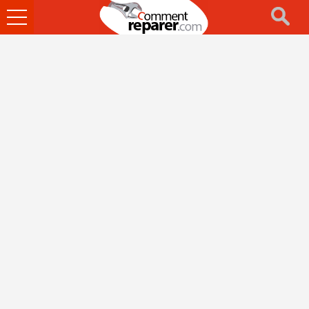
Ouvrir
le
menu