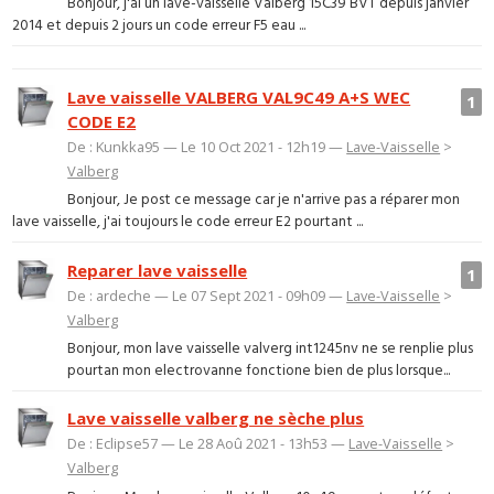
Bonjour, j'ai un lave-vaisselle Valberg 15C39 BVT depuis janvier
2014 et depuis 2 jours un code erreur F5 eau ...
Lave vaisselle VALBERG VAL9C49 A+S WEC
1
CODE E2
De : Kunkka95 — Le 10 Oct 2021 - 12h19 —
Lave-Vaisselle
>
Valberg
Bonjour, Je post ce message car je n'arrive pas a réparer mon
lave vaisselle, j'ai toujours le code erreur E2 pourtant ...
Reparer lave vaisselle
1
De : ardeche — Le 07 Sept 2021 - 09h09 —
Lave-Vaisselle
>
Valberg
Bonjour, mon lave vaisselle valverg int1245nv ne se renplie plus
pourtan mon electrovanne fonctione bien de plus lorsque...
Lave vaisselle valberg ne sèche plus
De : Eclipse57 — Le 28 Aoû 2021 - 13h53 —
Lave-Vaisselle
>
Valberg