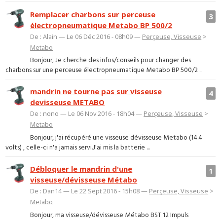
Remplacer charbons sur perceuse
3
électropneumatique Metabo BP 500/2
De : Alain — Le 06 Déc 2016 - 08h09 —
Perçeuse, Visseuse
>
Metabo
Bonjour, Je cherche des infos/conseils pour changer des
charbons sur une perceuse électropneumatique Metabo BP 500/2 ...
mandrin ne tourne pas sur visseuse
4
devisseuse METABO
De : nono — Le 06 Nov 2016 - 18h04 —
Perçeuse, Visseuse
>
Metabo
Bonjour, j'ai récupéré une visseuse dévisseuse Metabo (14.4
volts) , celle-ci n'a jamais servi.J'ai mis la batterie ...
Débloquer le mandrin d'une
1
visseuse/dévisseuse Métabo
De : Dan14 — Le 22 Sept 2016 - 15h08 —
Perçeuse, Visseuse
>
Metabo
Bonjour, ma visseuse/dévisseuse Métabo BST 12 Impuls