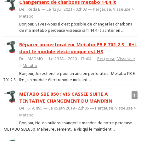
Changement de charbons metabo 14.4 lt
De : Reda B — Le 12 Juil 2021 - 02h03 —
Perçeuse, Visseuse
>
Metabo
Bonjour, Savez-vous si c'est possible de changer les charbons
de ma metabo perceuse visseuse ss fil 14.4 lt achter en ...
Réparer un perforateur Metabo PB E 701:2 S - R+L
dont le module électronique est HS
De : AMOMO — Le 29 Mar 2020 - 17h04 —
Perçeuse, Visseuse
>
Metabo
Bonjour, Je recherche pour un ancien perforateur Metabo PB E
701:2 S - R+L, un module électronique incluant ...
METABO SBE 850 : VIS CASSEE SUITE A
1
TENTATIVE CHANGEMENT DU MANDRIN
De : STARI95 — Le 05 Jan 2019 - 22h35 —
Perçeuse, Visseuse
>
Metabo
Bonjour, Nous voulions changer le mandrin de notre perceuse
METABO SBE850. Malheureusement, la vis qui le maintient ...