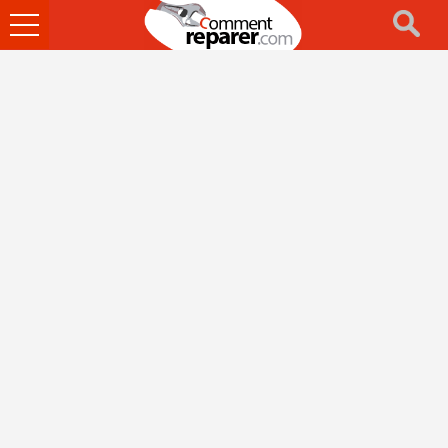
Ouvrir
le
menu