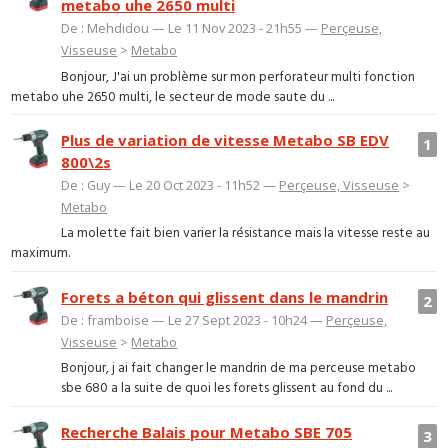
metabo uhe 2650 multi
De : Mehdidou — Le 11 Nov 2023 - 21h55 —
Perçeuse,
Visseuse
>
Metabo
Bonjour, J'ai un problème sur mon perforateur multi fonction
metabo uhe 2650 multi, le secteur de mode saute du ...
Plus de variation de vitesse Metabo SB EDV
1
800\2s
De : Guy — Le 20 Oct 2023 - 11h52 —
Perçeuse, Visseuse
>
Metabo
La molette fait bien varier la résistance mais la vitesse reste au
maximum.
Forets a béton qui glissent dans le mandrin
2
De : framboise — Le 27 Sept 2023 - 10h24 —
Perçeuse,
Visseuse
>
Metabo
Bonjour, j ai fait changer le mandrin de ma perceuse metabo
sbe 680 a la suite de quoi les forets glissent au fond du ...
Recherche Balais pour Metabo SBE 705
3