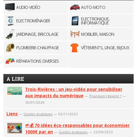
AUDIO-VIDÉO
AUTO-MOTO
ELECTRONIQUE,
ELECTROMÉNAGER
INFORMATIQUE
JARDINAGE, BRICOLAGE
MOBILIER, MAISON
PLOMBERIE-CHAUFFAGE
VÊTEMENTS, LINGE, BIJOUX
RÉPARATIONS DIVERSES
A LIRE
Trois-Rivières : un jeu-vidéo pour sensibiliser
aux impacts du numérique
—
Pourquoi réparer ?
—
30/01/2026
Liens
—
Guides pratiques
— 02/11/2023
🌱💰 70 idées éco-responsables pour économiser
1000€ par an
—
Guides pratiques
— 22/09/2023