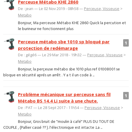
Perceuse Métabo KHE 2860
De : jean — Le 02 Nov 2019 - 08h58 —
Perçeuse, Visseuse
>
Metabo
Bonjour, Ma perceuse Métabo KHE 2860 Quick la percution et
le burineur ne fonctionnent plus
Perceuse métabo sbe 1010 sp bloqué par
1
protection de redémarage
De : gégé6 — Le 29 Mar 2018 - 19h32 —
Perçeuse, Visseuse
>
Metabo
Bonjour, la perçeuse métabo sbe 1010 plus ref 01008001 se
bloque en sécurité aprés un arrêt . Y a t il un code à ...
Problème mécanique sur perceuse sans fil
1
Métabo BS 14.4 Li suite à une chute.
De : PAT — Le 28 Sept 2017 - 11h54 —
Perçeuse, Visseuse
>
Metabo
Bonjour, Gros bruit de "moulin à café" PLUS DU TOUT DE
COUPLE , (Pallier cassé ?? ). l'électronique est intacte .La ...