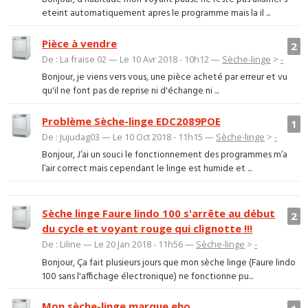
eteint automatiquement apres le programme mais la il ...
Pièce à vendre
2
De : La fraise 02 — Le 10 Avr 2018 - 10h12 —
Sèche-linge
>
-
Bonjour, je viens vers vous, une pièce acheté par erreur et vu
qu'il ne font pas de reprise ni d'échange ni ...
Problème Sèche-linge EDC2089POE
1
De : Jujudag03 — Le 10 Oct 2018 - 11h15 —
Sèche-linge
>
-
Bonjour, J’ai un souci le fonctionnement des programmes m’a
l’air correct mais cependant le linge est humide et ...
Sèche linge Faure lindo 100 s'arrête au début
2
du cycle et voyant rouge qui clignotte !!!
De : Liline — Le 20 Jan 2018 - 11h56 —
Sèche-linge
>
-
Bonjour, Ça fait plusieurs jours que mon sèche linge (Faure lindo
100 sans l'affichage électronique) ne fonctionne pu...
Mon sèche-linge marque eho