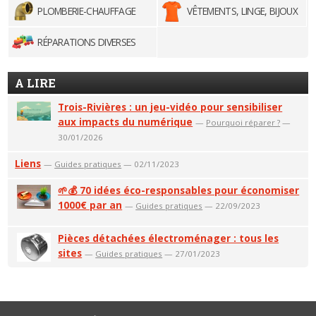
PLOMBERIE-CHAUFFAGE
VÊTEMENTS, LINGE, BIJOUX
RÉPARATIONS DIVERSES
A LIRE
Trois-Rivières : un jeu-vidéo pour sensibiliser
aux impacts du numérique
—
Pourquoi réparer ?
—
30/01/2026
Liens
—
Guides pratiques
— 02/11/2023
🌱💰 70 idées éco-responsables pour économiser
1000€ par an
—
Guides pratiques
— 22/09/2023
Pièces détachées électroménager : tous les
sites
—
Guides pratiques
— 27/01/2023