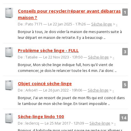
Conseils pour recycler/réparer avant débarras
1
maison ?
De : Pato 7171 — Le 22 Jan 2025 - 17h26 —
Sèche-linge
>
-
Bonjour à tous, Je dois vider la maison de mes parents suite à
leur départ en maison de retraite. Il y a beaucoup ...
Problème sèche linge - FULL
3
De : Tatialie — Le 22 Nov 2023 - 13h50 —
Sèche-linge
>
-
Bonjour, Mon sèche linge indique full, hors qu'il vient de
commencer, je dois le relancer toute les 4 min. J'ai donc ...
Objet coincé sèche-linge
5
De : Arko41 — Le 26 Juin 2022 - 19h06 —
Sèche-linge
>
-
Bonjour, J'ai un ressort de jouet de mon fils qui est coincé dans
le tambour de mon sèche-linge. En tirant impossible ...
Sèche-linge lindo 100
14
De : leclercq — Le 25 Mar 2017 - 12h39 —
Sèche-linge
>
-
Bonjour, d habitude mon voyant pause ne reste pas allumer s