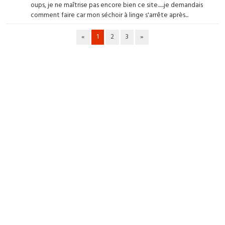
oups, je ne maîtrise pas encore bien ce site......je demandais
comment faire car mon séchoir à linge s'arrête après...
«
1
2
3
»