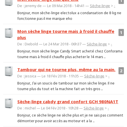
1
De : jeremy de — Le 09 Mai 2018 - 14h41 —
Sèche-linge
>
-
Bonjour, mon sèche-linge electolux a condansation de 8 kg ne
fonctionne pas il me marque eho
Mon sèche linge tourne mais à froid il chauffe
1
plus
De : Diebold — Le 24 Mar 2018 - 06h37 —
Sèche-linge
>
-
Bonjour, mon sèche linge Candy Smart acheté chez Conforama
tourne mais à froid il chauffe plus acheter le 14 mars ...
Tambour qui ne tourne plus, même au la main.
2
De : Jessica — Le 18 Fév 2018 - 11h35 —
Sèche-linge
>
-
Bonjour, J’ai un soucis de tambour sur mon sèche linge. Il ne
tourne plus du tout et la machine fait un très gros ...
Sèche-linge cabdy grand confort GCH 980NA1T
De : michel — Le 04 Fév 2018 - 10h28 —
Sèche-linge
>
-
Bonjour, ce sèche linge ne sèche plus et je ne sais pas comment
démonter pour avoir accès au moteur et a la ...