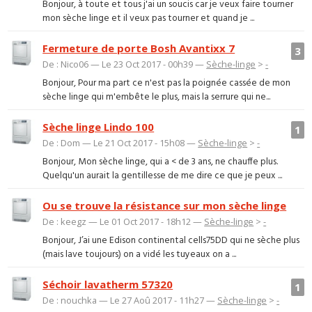
Bonjour, à toute et tous j'ai un soucis car je veux faire tourner
mon sèche linge et il veux pas tourner et quand je ...
Fermeture de porte Bosh Avantixx 7
3
De : Nico06 — Le 23 Oct 2017 - 00h39 —
Sèche-linge
>
-
Bonjour, Pour ma part ce n'est pas la poignée cassée de mon
sèche linge qui m'embête le plus, mais la serrure qui ne...
Sèche linge Lindo 100
1
De : Dom — Le 21 Oct 2017 - 15h08 —
Sèche-linge
>
-
Bonjour, Mon sèche linge, qui a < de 3 ans, ne chauffe plus.
Quelqu'un aurait la gentillesse de me dire ce que je peux ...
Ou se trouve la résistance sur mon sèche linge
De : keegz — Le 01 Oct 2017 - 18h12 —
Sèche-linge
>
-
Bonjour, J’ai une Edison continental cells75DD qui ne sèche plus
(mais lave toujours) on a vidé les tuyeaux on a ...
Séchoir lavatherm 57320
1
De : nouchka — Le 27 Aoû 2017 - 11h27 —
Sèche-linge
>
-