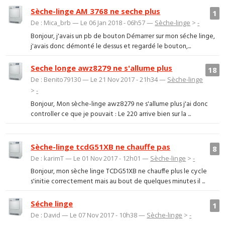
Sèche-linge AM 3768 ne seche plus
1
De : Mica_brb — Le 06 Jan 2018 - 06h57 —
Sèche-linge
>
-
Bonjour, j'avais un pb de bouton Démarrer sur mon séche linge,
j'avais donc démonté le dessus et regardé le bouton,...
Seche longe awz8279 ne s'allume plus
18
De : Benito79130 — Le 21 Nov 2017 - 21h34 —
Sèche-linge
>
-
Bonjour, Mon sèche-linge awz8279 ne s'allume plus j'ai donc
controller ce que je pouvait : Le 220 arrive bien sur la ...
Sèche-linge tcdG51XB ne chauffe pas
8
De : karimT — Le 01 Nov 2017 - 12h01 —
Sèche-linge
>
-
Bonjour, mon sèche linge TCDG51XB ne chauffe plus le cycle
s'initie correctement mais au bout de quelques minutes il ...
Séche linge
1
De : David — Le 07 Nov 2017 - 10h38 —
Sèche-linge
>
-