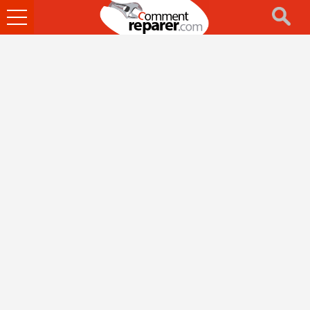
Ouvrir
le
menu