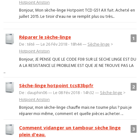
Hotpoint Ariston
Bonjour, Mon sèche-linge Hotpoint TCD G51 AX fuit. Acheté en
juillet 2015. Le tiroir d'eau ne se remplit plus ou très...
Réparer le sèche-linge
1
De : tété — Le 26 Fév 2018 - 18h44 —
Sèche-linge
>
Hotpoint Ariston
Bonjour, JE PENSE QUE LE CODE F08 SUR LE SECHE LINGE EST DU
A LA RESISTANCE LE PROBLEME EST QUE JE NE TROUVE PAS LA
...
Sèche-linge hotpoint tcs83bpfr
2
De : dauphin06 — Le 08 Fév 2018 - 14h32 —
Sèche-linge
>
Hotpoint Ariston
Bonjour, mon sèche-linge chauffe mais ne tourne plus ? puis je
réparer moi même, comment et quelle pièces acheter. ...
Comment vidanger un tambour sèche linge
3
plein d'eau.