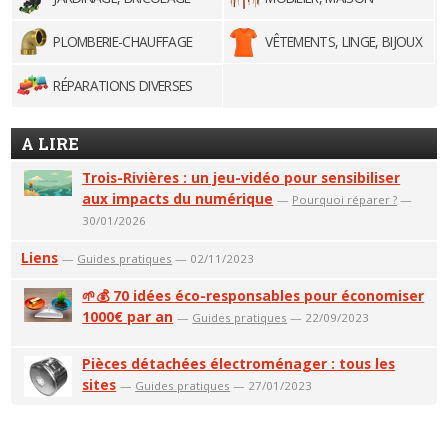
PLOMBERIE-CHAUFFAGE
VÊTEMENTS, LINGE, BIJOUX
RÉPARATIONS DIVERSES
A LIRE
Trois-Rivières : un jeu-vidéo pour sensibiliser
aux impacts du numérique
—
Pourquoi réparer ?
—
30/01/2026
Liens
—
Guides pratiques
— 02/11/2023
🌱💰 70 idées éco-responsables pour économiser
1000€ par an
—
Guides pratiques
— 22/09/2023
Pièces détachées électroménager : tous les
sites
—
Guides pratiques
— 27/01/2023