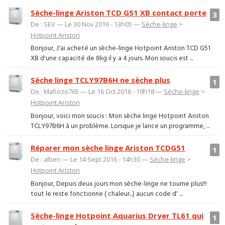
Sèche-linge Ariston TCD G51 XB contact porte
3
De : SEV — Le 30 Nov 2016 - 13h05 —
Sèche-linge
>
Hotpoint Ariston
Bonjour, J'ai acheté un sèche-linge Hotpoint Ariston TCD G51
XB d'une capacité de 8kg il y a 4 jours. Mon soucis est ...
Sèche linge TCLY97B6H ne sèche plus
1
De : Mafiozo765 — Le 16 Oct 2016 - 19h18 —
Sèche-linge
>
Hotpoint Ariston
Bonjour, voici mon soucis : Mon sèche linge Hotpoint Ariston
TCLY97B6H à un problème. Lorsque je lance un programme, ...
Réparer mon sèche linge Ariston TCDG51
1
De : alben — Le 14 Sept 2016 - 14h30 —
Sèche-linge
>
Hotpoint Ariston
Bonjour, Depuis deux jours mon sèche-linge ne tourne plus!!!
tout le reste fonctionne ( chaleur...) aucun code d' ...
Sèche-linge Hotpoint Aquarius Dryer TL61 qui
1