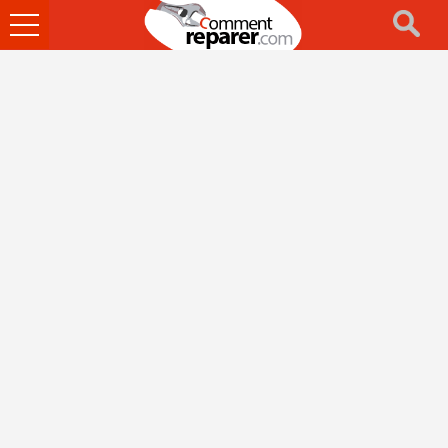
Ouvrir
le
menu