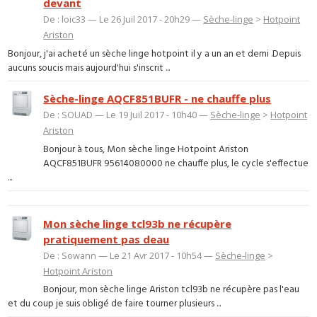
devant
De : loic33 — Le 26 Juil 2017 - 20h29 —
Sèche-linge
>
Hotpoint
Ariston
Bonjour, j'ai acheté un sèche linge hotpoint il y a un an et demi .Depuis
aucuns soucis mais aujourd'hui s'inscrit ...
Sèche-linge AQCF851BUFR - ne chauffe plus
De : SOUAD — Le 19 Juil 2017 - 10h40 —
Sèche-linge
>
Hotpoint
Ariston
Bonjour à tous, Mon sèche linge Hotpoint Ariston
AQCF851BUFR 95614080000 ne chauffe plus, le cycle s'effectue
...
Mon sèche linge tcl93b ne récupère
pratiquement pas deau
De : Sowann — Le 21 Avr 2017 - 10h54 —
Sèche-linge
>
Hotpoint Ariston
Bonjour, mon sèche linge Ariston tcl93b ne récupère pas l'eau
et du coup je suis obligé de faire tourner plusieurs ...