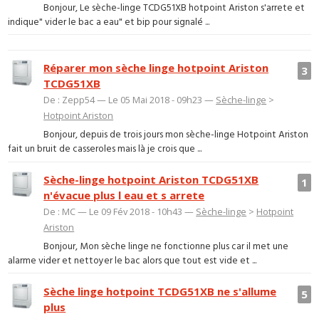
Bonjour, Le sèche-linge TCDG51XB hotpoint Ariston s'arrete et
indique" vider le bac a eau" et bip pour signalé ...
Réparer mon sèche linge hotpoint Ariston
3
TCDG51XB
De : Zepp54 — Le 05 Mai 2018 - 09h23 —
Sèche-linge
>
Hotpoint Ariston
Bonjour, depuis de trois jours mon sèche-linge Hotpoint Ariston
fait un bruit de casseroles mais là je crois que ...
Sèche-linge hotpoint Ariston TCDG51XB
1
n'évacue plus l eau et s arrete
De : MC — Le 09 Fév 2018 - 10h43 —
Sèche-linge
>
Hotpoint
Ariston
Bonjour, Mon sèche linge ne fonctionne plus car il met une
alarme vider et nettoyer le bac alors que tout est vide et ...
Sèche linge hotpoint TCDG51XB ne s'allume
5
plus