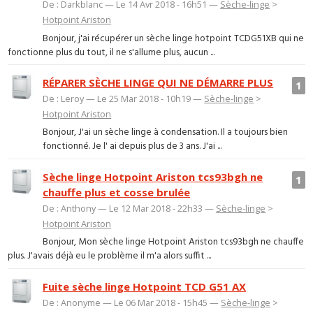
De : Darkblanc — Le 14 Avr 2018 - 16h51 —
Sèche-linge
>
Hotpoint Ariston
Bonjour, j'ai récupérer un sèche linge hotpoint TCDG51XB qui ne
fonctionne plus du tout, il ne s'allume plus, aucun ...
RÉPARER SÈCHE LINGE QUI NE DÉMARRE PLUS
1
De : Leroy — Le 25 Mar 2018 - 10h19 —
Sèche-linge
>
Hotpoint Ariston
Bonjour, J'ai un sèche linge à condensation. Il a toujours bien
fonctionné. Je l' ai depuis plus de 3 ans. J'ai ...
Sèche linge Hotpoint Ariston tcs93bgh ne
1
chauffe plus et cosse brulée
De : Anthony — Le 12 Mar 2018 - 22h33 —
Sèche-linge
>
Hotpoint Ariston
Bonjour, Mon sèche linge Hotpoint Ariston tcs93bgh ne chauffe
plus. J'avais déjà eu le problème il m'a alors suffit ...
Fuite sèche linge Hotpoint TCD G51 AX
De : Anonyme — Le 06 Mar 2018 - 15h45 —
Sèche-linge
>