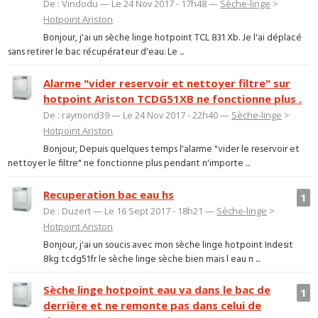
De : Vindodu — Le 24 Nov 2017 - 17h48 —
Sèche-linge
>
Hotpoint Ariston
Bonjour, j'ai un sèche linge hotpoint TCL 831 Xb. Je l'ai déplacé
sans retirer le bac récupérateur d'eau. Le ...
Alarme "vider reservoir et nettoyer filtre" sur
hotpoint Ariston TCDG51XB ne fonctionne plus .
De : raymond39 — Le 24 Nov 2017 - 22h40 —
Sèche-linge
>
Hotpoint Ariston
Bonjour, Depuis quelques temps l'alarme "vider le reservoir et
nettoyer le filtre" ne fonctionne plus pendant n'importe ...
Recuperation bac eau hs
1
De : Duzert — Le 16 Sept 2017 - 18h21 —
Sèche-linge
>
Hotpoint Ariston
Bonjour, j'ai un soucis avec mon sèche linge hotpoint Indesit
8kg tcdg51fr le sèche linge sèche bien mais l eau n ...
Sèche linge hotpoint eau va dans le bac de
1
derrière et ne remonte pas dans celui de