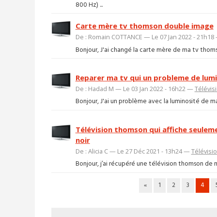
800 Hz) ...
Carte mère tv thomson double image
De : Romain COTTANCE — Le 07 Jan 2022 - 21h18
Bonjour, J'ai changé la carte mère de ma tv thoms
Reparer ma tv qui un probleme de lumin
De : Hadad M — Le 03 Jan 2022 - 16h22 —
Télévis
Bonjour, J'ai un problème avec la luminosité de ma 
Télévision thomson qui affiche seuleme
noir
De : Alicia C — Le 27 Déc 2021 - 13h24 —
Télévisi
Bonjour, j’ai récupéré une télévision thomson de mo
«
1
2
3
4