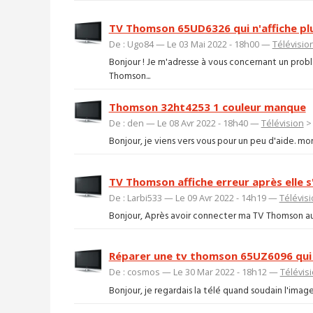
TV Thomson 65UD6326 qui n'affiche pl
De : Ugo84 — Le 03 Mai 2022 - 18h00 —
Télévisio
Bonjour ! Je m'adresse à vous concernant un prob
Thomson...
Thomson 32ht4253 1 couleur manque
De : den — Le 08 Avr 2022 - 18h40 —
Télévision
Bonjour, je viens vers vous pour un peu d'aide. mo
TV Thomson affiche erreur après elle s
De : Larbi533 — Le 09 Avr 2022 - 14h19 —
Télévis
Bonjour, Après avoir connecter ma TV Thomson au wi
Réparer une tv thomson 65UZ6096 qui 
De : cosmos — Le 30 Mar 2022 - 18h12 —
Télévis
Bonjour, je regardais la télé quand soudain l'imag