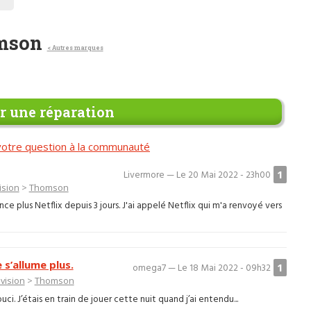
omson
< Autres marques
 une réparation
otre question à la communauté
1
Livermore — Le 20 Mai 2022 - 23h00
ision
>
Thomson
lus Netflix depuis 3 jours. J'ai appelé Netflix qui m'a renvoyé vers
s’allume plus.
1
omega7 — Le 18 Mai 2022 - 09h32
vision
>
Thomson
ci. J’étais en train de jouer cette nuit quand j’ai entendu...