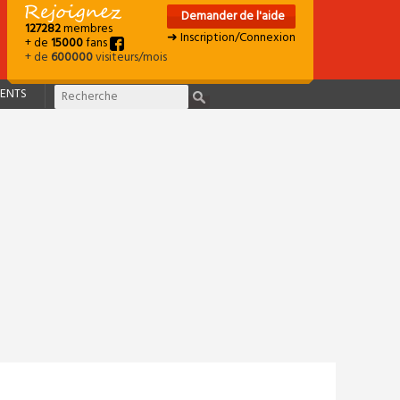
Demander de l'aide
127282
membres
➜ Inscription/Connexion
+ de
15000
fans
+ de
600000
visiteurs/mois
ENTS