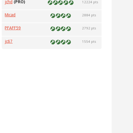
jchd
(PRO)
12224 pts
Micad
2884 pts
PFAFF59
2792 pts
jc67
1554 pts