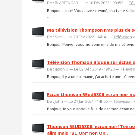
De : BLARFENGAR — Le 10 Fév 2022 - 00h52 —
Tél
Bonjour a tous! Vous l'avez deviné, ma tv ne s'al
...
Ma télévision Thompson n'as plus de s
De : Sam — Le 20 Fév 2022 - 14h41 —
Télévision
Bonjour, Pouver vous me venir en aide ma télévisi
Télévision Thomson Bloque sur écran 
De : Jason D — Le 02 Déc 2019 - 19h20 —
Télévisi
Bonjour, Il y a une semaine, j'ai acheté une télévi
Ecran thomson 55ud6306 ecran noir ma
De : John — Le 21 Jan 2021 - 14h06 —
Télévision
Bonjour, Je vous appelle à l'aide car mon écran ne 
Thomson 55UD6306, écran noir! Tensio
alim mais "BL_ON" non OK .