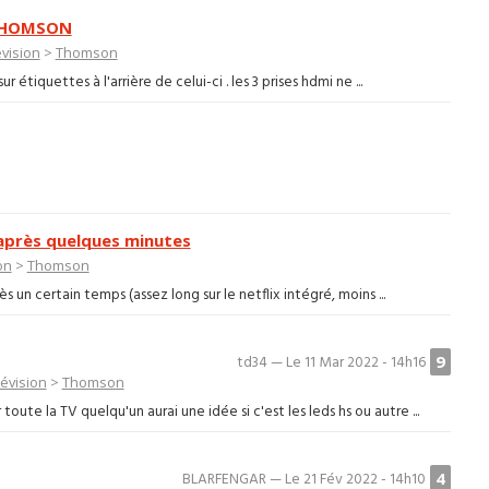
 THOMSON
vision
>
Thomson
 étiquettes à l'arrière de celui-ci . les 3 prises hdmi ne ...
après quelques minutes
on
>
Thomson
s un certain temps (assez long sur le netflix intégré, moins ...
9
td34 — Le 11 Mar 2022 - 14h16
évision
>
Thomson
toute la TV quelqu'un aurai une idée si c'est les leds hs ou autre ...
4
BLARFENGAR — Le 21 Fév 2022 - 14h10