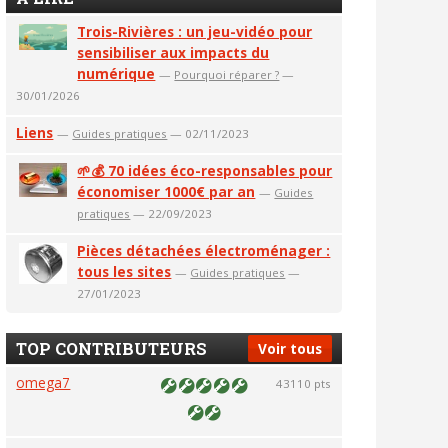
Trois-Rivières : un jeu-vidéo pour
sensibiliser aux impacts du
numérique
—
Pourquoi réparer ?
—
30/01/2026
Liens
—
Guides pratiques
— 02/11/2023
🌱💰 70 idées éco-responsables pour
économiser 1000€ par an
—
Guides
pratiques
— 22/09/2023
Pièces détachées électroménager :
tous les sites
—
Guides pratiques
—
27/01/2023
TOP CONTRIBUTEURS
Voir tous
omega7
43110 pts