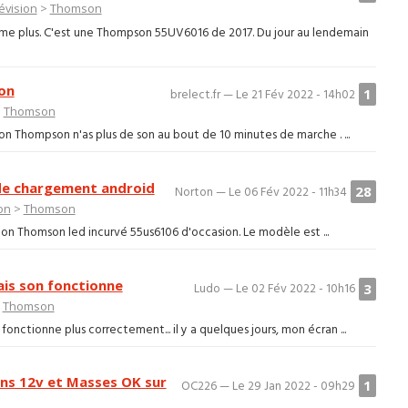
évision
>
Thomson
lume plus. C'est une Thompson 55UV6016 de 2017. Du jour au lendemain
on
1
brelect.fr — Le 21 Fév 2022 - 14h02
>
Thomson
on Thompson n'as plus de son au bout de 10 minutes de marche . ...
de chargement android
28
Norton — Le 06 Fév 2022 - 11h34
on
>
Thomson
sion Thomson led incurvé 55us6106 d'occasion. Le modèle est ...
is son fonctionne
3
Ludo — Le 02 Fév 2022 - 10h16
>
Thomson
fonctionne plus correctement... il y a quelques jours, mon écran ...
ns 12v et Masses OK sur
1
OC226 — Le 29 Jan 2022 - 09h29