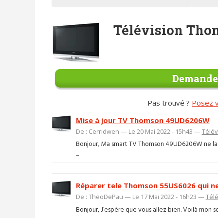
Télévision Th
Demander
Pas trouvé ?
Posez v
Mise à jour TV Thomson 49UD6206W
De : Cerridwen — Le 20 Mai 2022 - 15h43 —
Télév
Bonjour, Ma smart TV Thomson 49UD6206W ne lance p
...
Réparer tele Thomson 55US6026 qui ne 
De : TheoDePau — Le 17 Mai 2022 - 16h23 —
Télé
Bonjour, J’espère que vous allez bien. Voilà mon sou