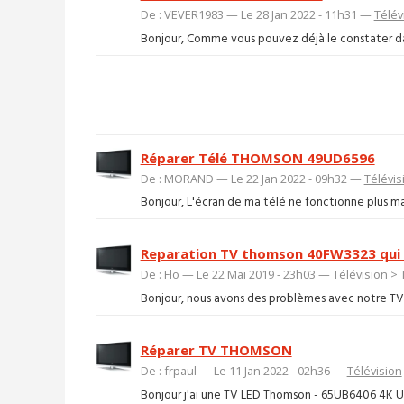
De : VEVER1983 — Le 28 Jan 2022 - 11h31 —
Télév
Bonjour, Comme vous pouvez déjà le constater dans 
Réparer Télé THOMSON 49UD6596
De : MORAND — Le 22 Jan 2022 - 09h32 —
Télévis
Bonjour, L'écran de ma télé ne fonctionne plus mai
Reparation TV thomson 40FW3323 qui n
De : Flo — Le 22 Mai 2019 - 23h03 —
Télévision
>
Bonjour, nous avons des problèmes avec notre TV et 
Réparer TV THOMSON
De : frpaul — Le 11 Jan 2022 - 02h36 —
Télévision
Bonjour j'ai une TV LED Thomson - 65UB6406 4K U