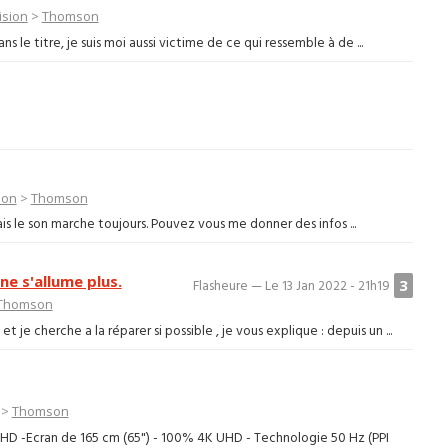
ision
>
Thomson
le titre, je suis moi aussi victime de ce qui ressemble à de ...
ion
>
Thomson
s le son marche toujours. Pouvez vous me donner des infos ...
e s'allume plus.
3
Flasheure — Le 13 Jan 2022 - 21h19
Thomson
je cherche a la réparer si possible , je vous explique : depuis un ...
>
Thomson
HD -Ecran de 165 cm (65") - 100% 4K UHD - Technologie 50 Hz (PPI