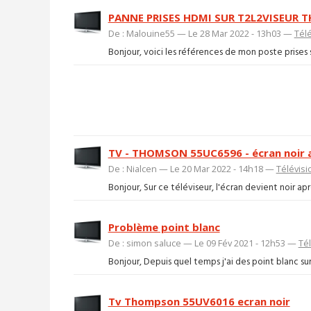
PANNE PRISES HDMI SUR T2L2VISEUR
De : Malouine55 — Le 28 Mar 2022 - 13h03 —
Télé
Bonjour, voici les références de mon poste prises sur
TV - THOMSON 55UC6596 - écran noir 
De : Nialcen — Le 20 Mar 2022 - 14h18 —
Télévisi
Bonjour, Sur ce téléviseur, l'écran devient noir aprè
Problème point blanc
De : simon saluce — Le 09 Fév 2021 - 12h53 —
Tél
Bonjour, Depuis quel temps j'ai des point blanc sur 
Tv Thompson 55UV6016 ecran noir