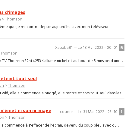
us d'images
n
>
Thomson
lème que je rencontre depuis aujourd'hui avec mon téléviseur
5
Xababa81 — Le 18 Avr 2022 - 00h01
>
Thomson
n TV Thomson 32ht4253 s'allume nickel et au bout de 5 mns perd une ...
'éteint tout seul
ion
>
Thomson
fi, elle a commence a buggé, elle rentre et sors tout seul dans les ...
n'émet ni son ni image
1
cosmos — Le 31 Mar 2022 - 23h10
ion
>
Thomson
e a commencé à s'effacer de l'écran, devenu du coup bleu avec du ...