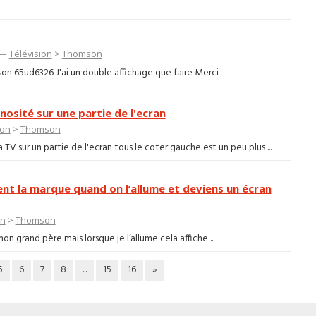
 —
Télévision
>
Thomson
on 65ud6326 J'ai un double affichage que faire Merci
osité sur une partie de l'ecran
ion
>
Thomson
TV sur un partie de l'ecran tous le coter gauche est un peu plus ...
nt la marque quand on l’allume et deviens un écran
on
>
Thomson
n grand père mais lorsque je l’allume cela affiche ...
5
6
7
8
...
15
16
»