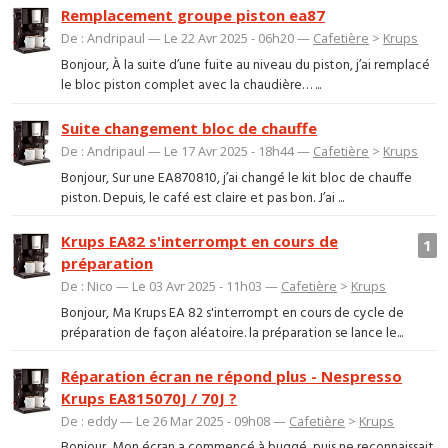
Remplacement groupe piston ea87
De : Andripaul — Le 22 Avr 2025 - 06h20 —
Cafetière
>
Krups
Bonjour, À la suite d’une fuite au niveau du piston, j’ai remplacé
le bloc piston complet avec la chaudière… ...
Suite changement bloc de chauffe
De : Andripaul — Le 17 Avr 2025 - 18h44 —
Cafetière
>
Krups
Bonjour, Sur une EA870810, j’ai changé le kit bloc de chauffe
piston. Depuis, le café est claire et pas bon. J’ai ...
Krups EA82 s'interrompt en cours de
1
préparation
De : Nico — Le 03 Avr 2025 - 11h03 —
Cafetière
>
Krups
Bonjour, Ma Krups EA 82 s'interrompt en cours de cycle de
préparation de façon aléatoire. la préparation se lance le...
Réparation écran ne répond plus - Nespresso
Krups EA815070J / 70J ?
De : eddy — Le 26 Mar 2025 - 09h08 —
Cafetière
>
Krups
Bonjour, Mon écran a commencé à buggé, puis ne reconnaissait