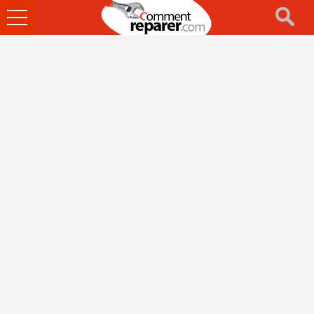
Ouvrir
le
menu