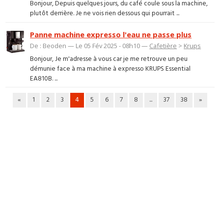
Bonjour, Depuis quelques jours, du café coule sous la machine,
plutôt derrière. Je ne vois rien dessous qui pourrait ...
Panne machine expresso l'eau ne passe plus
De : Beoden — Le 05 Fév 2025 - 08h10 —
Cafetière
>
Krups
Bonjour, Je m'adresse à vous car je me retrouve un peu
démunie face à ma machine à expresso KRUPS Essential
EA810B. ...
«
1
2
3
4
5
6
7
8
...
37
38
»