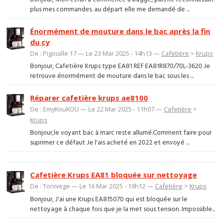
plus mes commandes. au départ elle me demandé de ...
Énormément de mouture dans le bac après la fin
du cy
De : Pigouille 17 — Le 23 Mar 2025 - 14h13 —
Cafetière
>
Krups
Bonjour, Cafetière Krups type EA81 REF EA81R870/70L-3620 Je
retrouve énormément de mouture dans le bac sous les ...
Réparer cafetière krups ae8100
De : EmyKouKOU — Le 22 Mar 2025 - 11h07 —
Cafetière
>
Krups
Bonjour,le voyant bac à marc reste allumé.Comment faire pour
suprimer ce défaut Je l'ais acheté en 2022 et envoyé ...
Cafetière Krups EA81 bloquée sur nettoyage
De : Tonivege — Le 16 Mar 2025 - 19h12 —
Cafetière
>
Krups
Bonjour, J'ai une Krups EA815070 qui est bloquée sur le
nettoyage à chaque fois que je la met sous tension. Impossible...