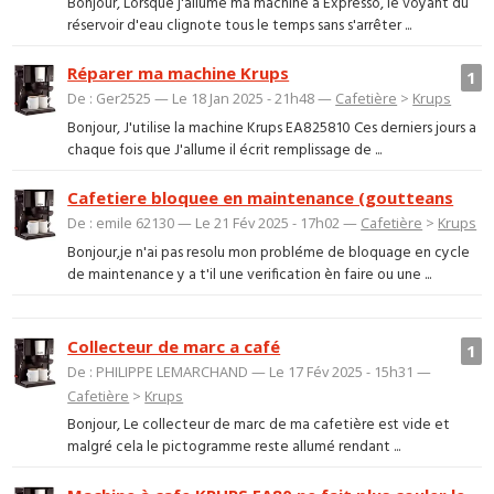
Bonjour, Lorsque j'allume ma machine à Expresso, le voyant du
réservoir d'eau clignote tous le temps sans s'arrêter ...
Réparer ma machine Krups
1
De : Ger2525 — Le 18 Jan 2025 - 21h48 —
Cafetière
>
Krups
Bonjour, J'utilise la machine Krups EA825810 Ces derniers jours a
chaque fois que J'allume il écrit remplissage de ...
Cafetiere bloquee en maintenance (goutteans
De : emile 62130 — Le 21 Fév 2025 - 17h02 —
Cafetière
>
Krups
Bonjour,je n'ai pas resolu mon probléme de bloquage en cycle
de maintenance y a t'il une verification èn faire ou une ...
Collecteur de marc a café
1
De : PHILIPPE LEMARCHAND — Le 17 Fév 2025 - 15h31 —
Cafetière
>
Krups
Bonjour, Le collecteur de marc de ma cafetière est vide et
malgré cela le pictogramme reste allumé rendant ...