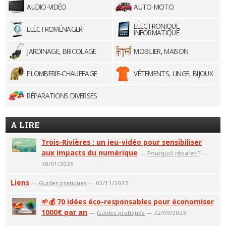
AUDIO-VIDÉO
AUTO-MOTO
ELECTRONIQUE,
ELECTROMÉNAGER
INFORMATIQUE
JARDINAGE, BRICOLAGE
MOBILIER, MAISON
PLOMBERIE-CHAUFFAGE
VÊTEMENTS, LINGE, BIJOUX
RÉPARATIONS DIVERSES
A LIRE
Trois-Rivières : un jeu-vidéo pour sensibiliser
aux impacts du numérique
—
Pourquoi réparer ?
—
30/01/2026
Liens
—
Guides pratiques
— 02/11/2023
🌱💰 70 idées éco-responsables pour économiser
1000€ par an
—
Guides pratiques
— 22/09/2023