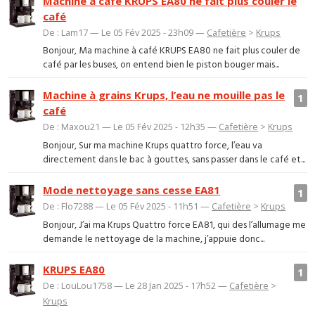
Machine à cafe KRUPS EA80 ne fait plus couler le
café
De : Lam17 — Le 05 Fév 2025 - 23h09 —
Cafetière
>
Krups
Bonjour, Ma machine à café KRUPS EA80 ne fait plus couler de
café par les buses, on entend bien le piston bouger mais...
Machine à grains Krups, l’eau ne mouille pas le
1
café
De : Maxou21 — Le 05 Fév 2025 - 12h35 —
Cafetière
>
Krups
Bonjour, Sur ma machine Krups quattro force, l’eau va
directement dans le bac à gouttes, sans passer dans le café et...
Mode nettoyage sans cesse EA81
1
De : Flo7288 — Le 05 Fév 2025 - 11h51 —
Cafetière
>
Krups
Bonjour, J’ai ma Krups Quattro force EA81, qui des l’allumage me
demande le nettoyage de la machine, j’appuie donc...
KRUPS EA80
1
De : LouLou1758 — Le 28 Jan 2025 - 17h52 —
Cafetière
>
Krups