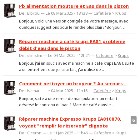
Pb alimentation mouture et Eau dans le piston
De : Elbilou — Le 08 Mar 2025 - 18h38 —
Cafetière
>
Krups
Bonjour, Voici une version corrigée de votre message, avec
quelques suggestions pour le rendre plus clair : "Bonjour, ...
Réparer machine a café krups EA81 problème
débit d'eau dans le piston
De : slimslim — Le 04 Mar 2025 - 12h21 —
Cafetière
>
Krups
Bonjour, j'ai un soucis avec ma machine a café krups EA81, suite
à un entretient que je lui ai fait, j'ai utilisé de ...
Comment nettoyer un broyeur ? Au secours...
De : Isamar — Le 04 Mar 2025 - 11h16 —
Cafetière
>
Krups
Bonjour, suite à une erreur de manipulation, un enfant a
déversé le contenu du bac à Marc de café dans le ...
Réparer machine Expresso Krups EA810870,
6
voyant "remplir le réservoir" clignote
De : Ciceron — Le 11 Jan 2025 - 11h46 —
Cafetière
>
Krups