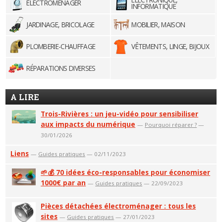
ELECTROMÉNAGER
INFORMATIQUE
JARDINAGE, BRICOLAGE
MOBILIER, MAISON
PLOMBERIE-CHAUFFAGE
VÊTEMENTS, LINGE, BIJOUX
RÉPARATIONS DIVERSES
A LIRE
Trois-Rivières : un jeu-vidéo pour sensibiliser
aux impacts du numérique
—
Pourquoi réparer ?
—
30/01/2026
Liens
—
Guides pratiques
— 02/11/2023
🌱💰 70 idées éco-responsables pour économiser
1000€ par an
—
Guides pratiques
— 22/09/2023
Pièces détachées électroménager : tous les
sites
—
Guides pratiques
— 27/01/2023