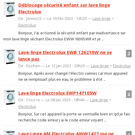
Déblocage sécurité enfant sur lave linge
Electrolux
De : Jarimo23 — Le 14 Fév 2023 - 13h20 —
Lave-linge
>
Electrolux
Bonjour, J'ai actionné la sécurité enfant par inadvertance sur
mon lave linge séchant Electrolux EWW 1606SWR et je ...
Lave-linge Electrolux EWB 126210W ne se
2
lance pas
De : Duchen — Le 12 Jan 2023 - 20h20 —
Lave-linge
>
Electrolux
Bonjour, Après avoir changé l'électro vannes car mon appareil
ne se remplissait plus en eau, le problème à été ...
Lave linge Electrolux EWP147105W
2
De : Coco ra — Le 08 Jan 2023 - 18h46 —
Lave-linge
>
Electrolux
Bonjour, Sur cet appareil la porte se verrouille bien et qd je fais
recherche code erreur j ai le code erreur voyant ...
Lave Linge AM Electrolux AWW1427 qui ne
2