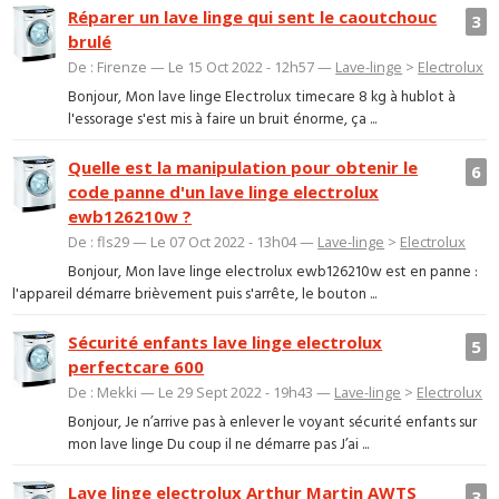
Réparer un lave linge qui sent le caoutchouc
3
brulé
De : Firenze — Le 15 Oct 2022 - 12h57 —
Lave-linge
>
Electrolux
Bonjour, Mon lave linge Electrolux timecare 8 kg à hublot à
l'essorage s'est mis à faire un bruit énorme, ça ...
Quelle est la manipulation pour obtenir le
6
code panne d'un lave linge electrolux
ewb126210w ?
De : fls29 — Le 07 Oct 2022 - 13h04 —
Lave-linge
>
Electrolux
Bonjour, Mon lave linge electrolux ewb126210w est en panne :
l'appareil démarre brièvement puis s'arrête, le bouton ...
Sécurité enfants lave linge electrolux
5
perfectcare 600
De : Mekki — Le 29 Sept 2022 - 19h43 —
Lave-linge
>
Electrolux
Bonjour, Je n’arrive pas à enlever le voyant sécurité enfants sur
mon lave linge Du coup il ne démarre pas J’ai ...
Lave linge electrolux Arthur Martin AWTS
3