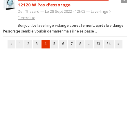
12120 W Pas d'essorage
De : Thazard — Le 28 Sept 2022 - 12h05 —
Lave-linge
>
Electrolux
Bonjour, Le lave linge vidange correctement, après la vidange
l'essorage semble vouloir démarrer mais il ne se passe ...
«
1
2
3
4
5
6
7
8
...
33
34
»