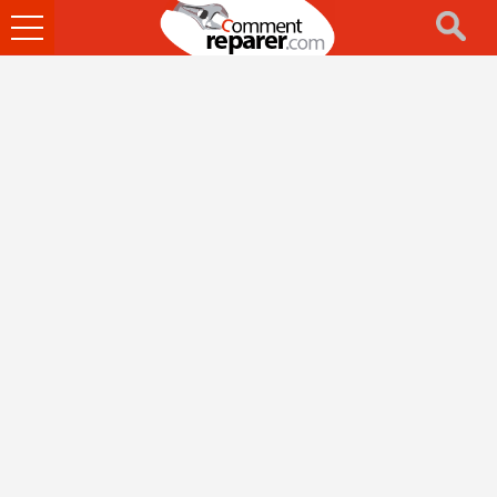
Ouvrir
le
menu