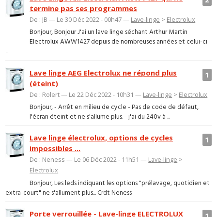
termine pas ses programmes
De : JB — Le 30 Déc 2022 - 00h47 —
Lave-linge
>
Electrolux
Bonjour, Bonjour J'ai un lave linge séchant Arthur Martin
Electrolux AWW1427 depuis de nombreuses années et celui-ci
...
Lave linge AEG Electrolux ne répond plus
1
(éteint)
De : Rolert — Le 22 Déc 2022 - 10h31 —
Lave-linge
>
Electrolux
Bonjour, - Arrêt en milieu de cycle - Pas de code de défaut,
l'écran éteint et ne s'allume plus. - j'ai du 240v à ...
Lave linge électrolux, options de cycles
1
impossibles ...
De : Neness — Le 06 Déc 2022 - 11h51 —
Lave-linge
>
Electrolux
Bonjour, Les leds indiquant les options "prélavage, quotidien et
extra-court" ne s'allument plus... Crdt Neness
Porte verrouillée - Lave-linge ELECTROLUX
1