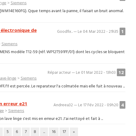
inge
>
Siemens
(WM14E160FG). Qque temps avant la panne, il faisait un bruit anormal.
électronique de
1
Goodfix.. — Le 04 Mar 2022 - 21h35
>
Siemens
EMENS modèle T12-59 (réf. WP12T591FF/01) dont les cycles se bloquent
12
Répar acteur — Le 01 Mar 2022 - 13h03
ave-linge
>
Siemens
/11 est percée. Le reparateur l'a colmatée mais elle fuit à nouveau ...
en erreur e21
4
Andreea32 — Le 17 Fév 2022 - 09h20
nge
>
Siemens
lave linge s'est mis en erreur e21. J'ai nettoyé et fait à ...
5
6
7
8
...
16
17
»