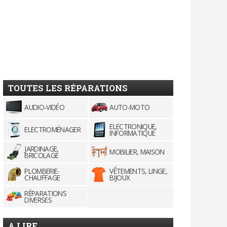
TOUTES LES RÉPARATIONS
AUDIO-VIDÉO
AUTO-MOTO
ELECTRONIQUE,
ELECTROMÉNAGER
INFORMATIQUE
JARDINAGE,
MOBILIER, MAISON
BRICOLAGE
PLOMBERIE-
VÊTEMENTS, LINGE,
CHAUFFAGE
BIJOUX
RÉPARATIONS
DIVERSES
A LIRE