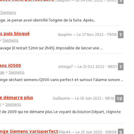
3
dauphin — Le 04 Déc 2022 - 10h05
>
Siemens
e. Je pense avoir identifié l’origine de la fuite. Après...
s puis bloqué
1
dauphin — Le 27 Nov 2022 - 17h58
>
Siemens
avage (il restait 52mn sur 2h45). Impossible de lancer une ...
ens iQ500
1
omega7 — Le 23 Oct 2022 - 16h51
nge
>
Siemens
inge séchant siemens iQ500 vario perfect et surtout l'alarme sonore ...
e démarre plus
10
Guillaume — Le 30 Juin 2022 - 16h16
e
>
Siemens
2 de 2009 qui ne démarre plus. Le voyant du bouton Départ, clignote
inge Siemens varioperfect
5
Pilip44 — Le 25 Juin 2022 - 09h58