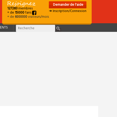
Demander de l'aide
127283
membres
➜ Inscription/Connexion
+ de
15000
fans
+ de
600000
visiteurs/mois
ENTS