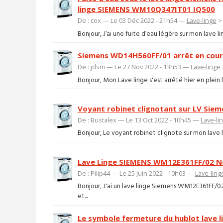
linge SIEMENS WM10Q347IT01 IQ500
De : cox — Le 03 Déc 2022 - 21h54 —
Lave-linge
Bonjour, J’ai une fuite d’eau légère sur mon lave ling
Siemens WD14H560FF/01 arrêt en cour
De : jdsm — Le 27 Nov 2022 - 13h53 —
Lave-linge
Bonjour, Mon Lave linge s'est arrêté hier en plein l
Voyant robinet clignotant sur LV Siem
De : Bustalex — Le 13 Oct 2022 - 10h45 —
Lave-li
Bonjour, Le voyant robinet clignote sur mon lave l
Lave Linge SIEMENS WM12E361FF/02 N
De : Pilip44 — Le 25 Juin 2022 - 10h03 —
Lave-ling
Bonjour, J'ai un lave linge Siemens WM12E361FF/0
et...
Le symbole fermeture du hublot lave l