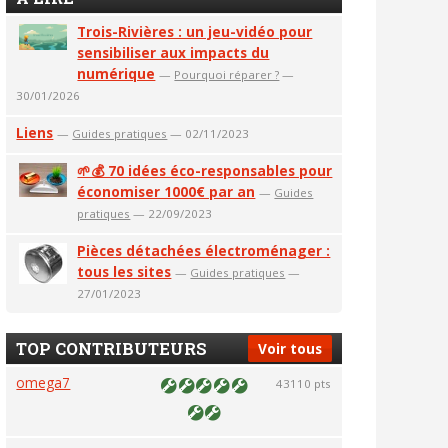
Trois-Rivières : un jeu-vidéo pour
sensibiliser aux impacts du
numérique
—
Pourquoi réparer ?
—
30/01/2026
Liens
—
Guides pratiques
— 02/11/2023
🌱💰 70 idées éco-responsables pour
économiser 1000€ par an
—
Guides
pratiques
— 22/09/2023
Pièces détachées électroménager :
tous les sites
—
Guides pratiques
—
27/01/2023
TOP CONTRIBUTEURS
Voir tous
omega7
43110 pts