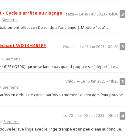
 Cycle s'arrête au rinçage
3
zaza — Le 19 Fév 2023 - 15h38
>
Siemens
ablement efficace : Du solide à l'ancienne ;). Modèle "top". ...
 séchant WD14H461FF
3
Oduch — Le 17 Jan 2023 - 09h51
e
>
Siemens
61FF (IQ500) qui ne se lance pas quand j'appuie sur "départ". Le ...
3
Valou — Le 16 Jan 2023 - 11h26
>
Siemens
arfois en début de cycle, parfois au moment du rinçage. Pour pouvoir
4
tef70 — Le 05 Jan 2023 - 08h57
>
Siemens
rouve le lave linge avec le linge trempé et un peu d'eau au fond. Je...