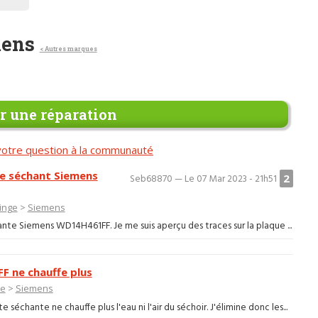
mens
< Autres marques
 une réparation
otre question à la communauté
nge séchant Siemens
2
Seb68870 — Le 07 Mar 2023 - 21h51
linge
>
Siemens
e Siemens WD14H461FF. Je me suis aperçu des traces sur la plaque ...
 ne chauffe plus
ge
>
Siemens
hante ne chauffe plus l'eau ni l'air du séchoir. J'élimine donc les...