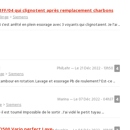
FF/04 qui clignotent après remplacement charbons
linge
>
Siemens
t arrêté en plein essorage avec 3 voyants qui clignotaient. Je l'ai ...
0
4
PhilLehr — Le 21 Déc 2022 - 13h50
nge
>
Siemens
tambour en rotation. Lavage et essorage Pb de roulement? Est-ce ...
4
Marina — Le 07 Déc 2022 - 04h37
ge
>
Siemens
 est tourné Impossible de le sortir . J'ai vidé le petit tuyau ....
IQ500 Vario perfect Lave-