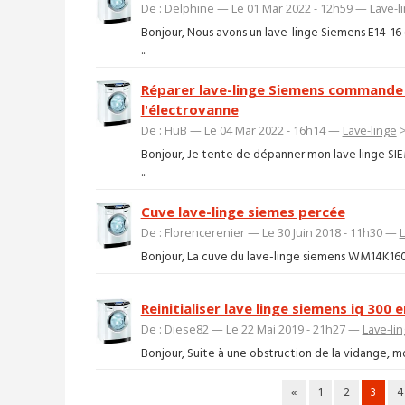
De : Delphine — Le 01 Mar 2022 - 12h59 —
Lave-l
Bonjour, Nous avons un lave-linge Siemens E14-16 
...
Réparer lave-linge Siemens commande 
l'électrovanne
De : HuB — Le 04 Mar 2022 - 16h14 —
Lave-linge
Bonjour, Je tente de dépanner mon lave linge SI
...
Cuve lave-linge siemes percée
De : Florencerenier — Le 30 Juin 2018 - 11h30 —
L
Bonjour, La cuve du lave-linge siemens WM14K160FF
Reinitialiser lave linge siemens iq 300 
De : Diese82 — Le 22 Mai 2019 - 21h27 —
Lave-li
Bonjour, Suite à une obstruction de la vidange, mon 
«
1
2
3
4