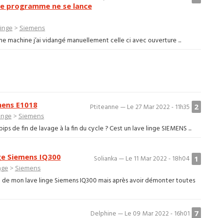
le programme ne se lance
linge
>
Siemens
e machine j’ai vidangé manuellement celle ci avec ouverture ...
mens E1018
2
Ptiteanne — Le 27 Mar 2022 - 11h35
inge
>
Siemens
s de fin de lavage à la fin du cycle ? Cest un lave linge SIEMENS ...
ge Siemens IQ300
1
Solianka — Le 11 Mar 2022 - 18h04
nge
>
Siemens
 de mon lave linge Siemens IQ300 mais après avoir démonter toutes
7
Delphine — Le 09 Mar 2022 - 16h01