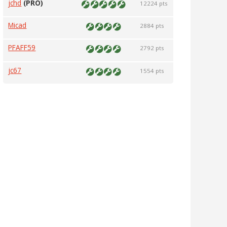
jchd
(PRO)
12224 pts
Micad
2884 pts
PFAFF59
2792 pts
jc67
1554 pts