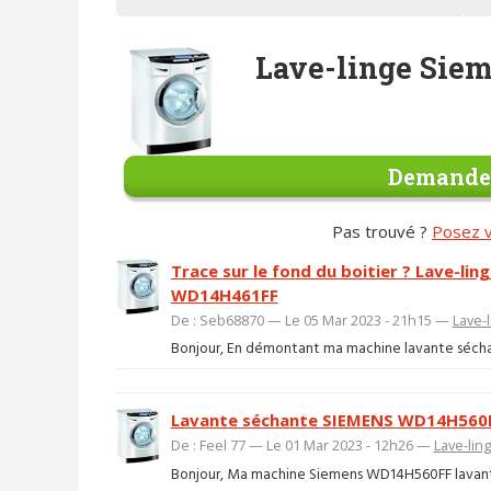
Lave-linge Sie
Demander
Pas trouvé ?
Posez v
Trace sur le fond du boitier ? Lave-li
WD14H461FF
De : Seb68870 — Le 05 Mar 2023 - 21h15 —
Lave-
Bonjour, En démontant ma machine lavante séchant
Lavante séchante SIEMENS WD14H560FF
De : Feel 77 — Le 01 Mar 2023 - 12h26 —
Lave-lin
Bonjour, Ma machine Siemens WD14H560FF lavante séc