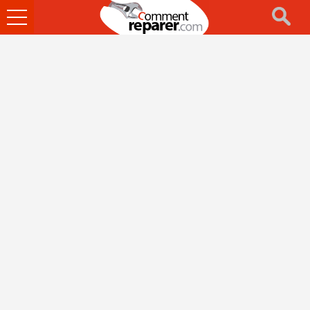
Ouvrir
le
menu