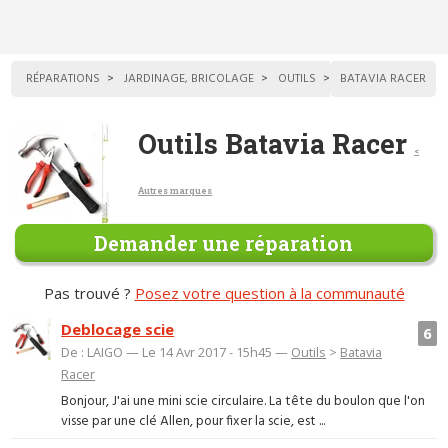
RÉPARATIONS
JARDINAGE, BRICOLAGE
OUTILS
BATAVIA RACER
Outils Batavia Racer
<
Autres marques
Demander une réparation
Pas trouvé ?
Posez votre question à la communauté
Deblocage scie
6
De : LAIGO — Le 14 Avr 2017 - 15h45 —
Outils
>
Batavia
Racer
Bonjour, J'ai une mini scie circulaire. La tête du boulon que l'on
visse par une clé Allen, pour fixer la scie, est ...