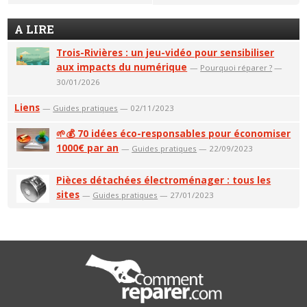
A LIRE
Trois-Rivières : un jeu-vidéo pour sensibiliser
aux impacts du numérique
—
Pourquoi réparer ?
—
30/01/2026
Liens
—
Guides pratiques
— 02/11/2023
🌱💰 70 idées éco-responsables pour économiser
1000€ par an
—
Guides pratiques
— 22/09/2023
Pièces détachées électroménager : tous les
sites
—
Guides pratiques
— 27/01/2023