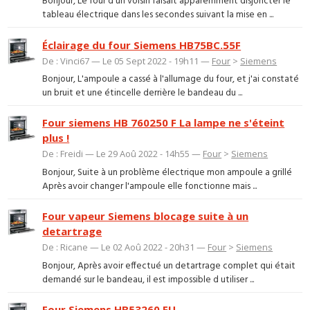
Bonjour, Le four d'un voisin faisait apparemment disjoncter le
tableau électrique dans les secondes suivant la mise en ...
Éclairage du four Siemens HB75BC.55F
De : Vinci67 — Le 05 Sept 2022 - 19h11 —
Four
>
Siemens
Bonjour, L'ampoule a cassé à l'allumage du four, et j'ai constaté
un bruit et une étincelle derrière le bandeau du ...
Four siemens HB 760250 F La lampe ne s'éteint
plus !
De : Freidi — Le 29 Aoû 2022 - 14h55 —
Four
>
Siemens
Bonjour, Suite à un problème électrique mon ampoule a grillé
Après avoir changer l'ampoule elle fonctionne mais ...
Four vapeur Siemens blocage suite à un
detartrage
De : Ricane — Le 02 Aoû 2022 - 20h31 —
Four
>
Siemens
Bonjour, Après avoir effectué un detartrage complet qui était
demandé sur le bandeau, il est impossible d utiliser ...
Four Siemens HB53260 EU