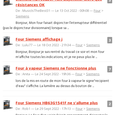
résistances OK
De : MusicIsTheBest31 — Le 13 Oct 2022 - 00h08 —
Four
>
Siemens
Bonjour, Mon four faisait disjoncter l’interrupteur différentiel
(pas le disjoncteur divisionnaire) lorsque sa ...
Four Siemens affichage j
3
De : Lulu77 — Le 18 Oct 2022 - 21h34 —
Four
>
Siemens
Bonjour, Bonjour je suis rentré du travail ce soir et mon four
m'affiche toutes les indications, et je ne peux plus le ...
Four à vapeur Siemens ne fonctionne plus
7
De : Anita — Le 24 Sept 2022 - 19h36 —
Four
>
Siemens
lors de la mis en route de mon four à vapeur le signe"recipient
d'eau" s'affiche. La lumière au dessus du bouton de ...
Four Siemens HB63G1541F ne s'allume plus
2
De : Rob1 — Le 29 Sept 2022 - 17h13 —
Four
>
Siemens