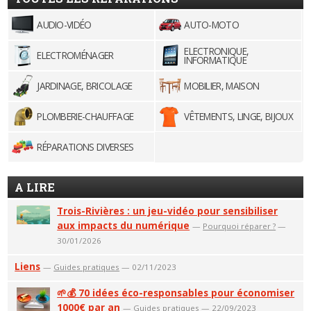
AUDIO-VIDÉO
AUTO-MOTO
ELECTRONIQUE,
ELECTROMÉNAGER
INFORMATIQUE
JARDINAGE, BRICOLAGE
MOBILIER, MAISON
PLOMBERIE-CHAUFFAGE
VÊTEMENTS, LINGE, BIJOUX
RÉPARATIONS DIVERSES
A LIRE
Trois-Rivières : un jeu-vidéo pour sensibiliser
aux impacts du numérique
—
Pourquoi réparer ?
—
30/01/2026
Liens
—
Guides pratiques
— 02/11/2023
🌱💰 70 idées éco-responsables pour économiser
1000€ par an
—
Guides pratiques
— 22/09/2023