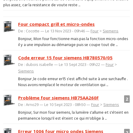
plus assez, car la resistance de voute reste ...
Four compact grill et micro-ondes
De : Cocotte — Le 13 Nov 2023 - 09h46 —
Four
>
Siemens
Bonjour, Mon four fonctionne mais pas la fonction micro-ondes
il y a une impulsion au démarrage puis se coupe tout de ...
Code erreur 15 four siemens HB780570/05
De : dubois isabelle — Le 13 Sept 2023 - 09h22 —
Four
>
Siemens
Bonjour ,le code erreur er15 s'est affiché suite à une surchauffe .
Nous avons remplacé le moteur de ventilation qui ...
Problème four siemens HB75AA260F
2
De : Arno29 — Le 10 Sept 2023 - 08h50 —
Four
>
Siemens
Bonjour, Sur mon four siemens, la lumière s'allume et s'éteint en
permanence lorsqu'il est éteint ce qui m'oblige à ...
Erreur 1006 four micro ondes Siemens
2