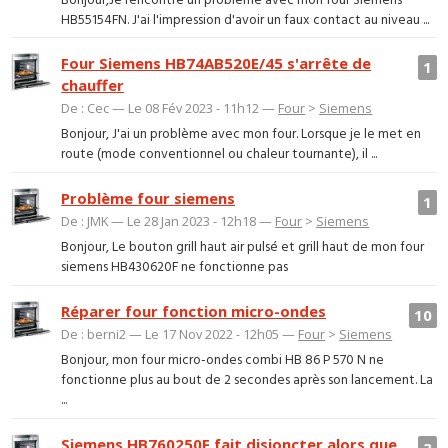
Bonjour,Je rencontre un problème avec mon four Siemens
HB55154FN. J'ai l'impression d'avoir un faux contact au niveau ...
Four Siemens HB74AB520E/45 s'arrête de
1
chauffer
De : Cec — Le 08 Fév 2023 - 11h12 —
Four
>
Siemens
Bonjour, J'ai un problème avec mon four. Lorsque je le met en
route (mode conventionnel ou chaleur tournante), il ...
Problème four siemens
1
De : JMK — Le 28 Jan 2023 - 12h18 —
Four
>
Siemens
Bonjour, Le bouton grill haut air pulsé et grill haut de mon four
siemens HB430620F ne fonctionne pas
Réparer four fonction micro-ondes
10
De : berni2 — Le 17 Nov 2022 - 12h05 —
Four
>
Siemens
Bonjour, mon four micro-ondes combi HB 86 P 570 N ne
fonctionne plus au bout de 2 secondes après son lancement. La
...
Siemens HB760250F fait disjoncter alors que
3