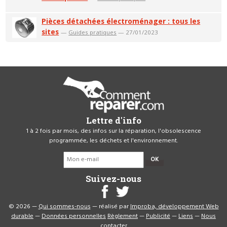
Pièces détachées électroménager : tous les
sites
—
Guides pratiques
— 27/01/2023
Lettre d'info
1 à 2 fois par mois, des infos sur la réparation, l'obsolescence
programmée, les déchets et l'environnement.
OK
Suivez-nous
© 2026 —
Qui sommes-nous
— réalisé par
Improba, développement Web
durable
—
Données personnelles
Règlement
—
Publicité
—
Liens
—
Nous
contacter