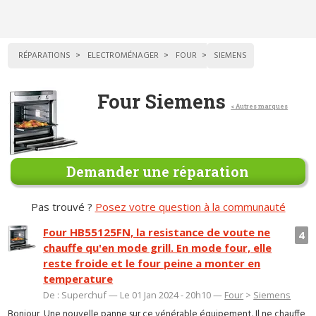
RÉPARATIONS
ELECTROMÉNAGER
FOUR
SIEMENS
Four Siemens
< Autres marques
Demander une réparation
Pas trouvé ?
Posez votre question à la communauté
Four HB55125FN, la resistance de voute ne
4
chauffe qu'en mode grill. En mode four, elle
reste froide et le four peine a monter en
temperature
De : Superchuf — Le 01 Jan 2024 - 20h10 —
Four
>
Siemens
Bonjour, Une nouvelle panne sur ce vénérable équipement. Il ne chauffe