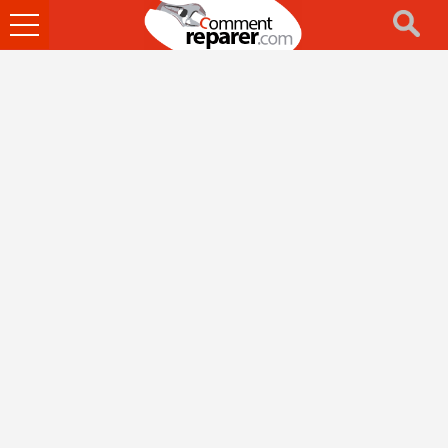
Ouvrir
le
menu