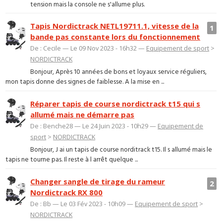
tension mais la console ne s'allume plus.
Tapis Nordictrack NETL19711.1, vitesse de la
1
bande pas constante lors du fonctionnement
De : Cecile — Le 09 Nov 2023 - 16h32 —
Equipement de sport
>
NORDICTRACK
Bonjour, Après 10 années de bons et loyaux service réguliers,
mon tapis donne des signes de faiblesse. A la mise en ...
Réparer tapis de course nordictrack t15 qui s
allumé mais ne démarre pas
De : Benche28 — Le 24 Juin 2023 - 10h29 —
Equipement de
sport
>
NORDICTRACK
Bonjour, J ai un tapis de course norditrack t15. Il s allumé mais le
tapis ne tourne pas. Il reste à l arrêt quelque ...
Changer sangle de tirage du rameur
2
Nordictrack RX 800
De : Bb — Le 03 Fév 2023 - 10h09 —
Equipement de sport
>
NORDICTRACK