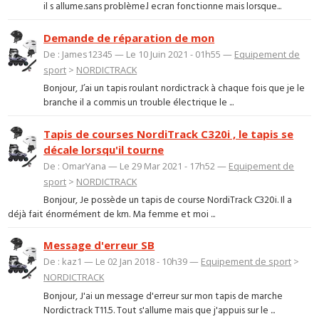
il s allume.sans problème.l ecran fonctionne mais lorsque...
Demande de réparation de mon
De : James12345 — Le 10 Juin 2021 - 01h55 —
Equipement de
sport
>
NORDICTRACK
Bonjour, J’ai un tapis roulant nordictrack à chaque fois que je le
branche il a commis un trouble électrique le ...
Tapis de courses NordiTrack C320i , le tapis se
décale lorsqu'il tourne
De : OmarYana — Le 29 Mar 2021 - 17h52 —
Equipement de
sport
>
NORDICTRACK
Bonjour, Je possède un tapis de course NordiTrack C320i. Il a
déjà fait énormément de km. Ma femme et moi ...
Message d'erreur SB
De : kaz1 — Le 02 Jan 2018 - 10h39 —
Equipement de sport
>
NORDICTRACK
Bonjour, J'ai un message d'erreur sur mon tapis de marche
Nordictrack T11.5. Tout s'allume mais que j'appuis sur le ...