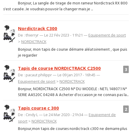
Bonjour, La sangle de tirage de mon rameur Nordictrack RX 800
s'est cassée. Je voudrais pouvoir la changer mais je ...
Nordictrack C300
De : thierryr — Le 22 Fév 2023 - 11h21 —
Equipement de sport
>
NORDICTRACK
Bonjour, mon tapis de course démarre aléatoirement , que puis
je regarder
Tapis de course NORDICTRACK C2500
3
De : pacaut philippr — Le 09 Jan 2017 - 16h45 —
Equipement de sport
>
NORDICTRACK
Bonjour, NORDICTRACK C2500 N° DU MODELE : NETL 14807.1 N°
SERIE AA520C 04248 A Acheter d'occasion je ne connais pas la...
Tapis course c 300
2
De : Cindy L — Le 24 Mar 2020 - 21h34 —
Equipement de
sport
>
NORDICTRACK
Bonjour,mon tapis de courses nordictrack c300 ne demarre.plus