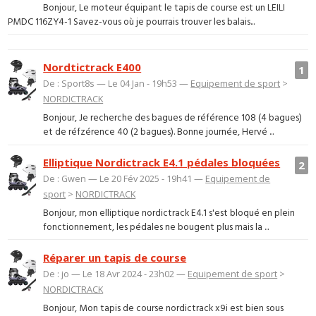
Bonjour, Le moteur équipant le tapis de course est un LEILI
PMDC 116ZY4-1 Savez-vous où je pourrais trouver les balais...
Nordtictrack E400
1
De : Sport8s — Le 04 Jan - 19h53 —
Equipement de sport
>
NORDICTRACK
Bonjour, Je recherche des bagues de référence 108 (4 bagues)
et de réfzérence 40 (2 bagues). Bonne journée, Hervé ...
Elliptique Nordictrack E4.1 pédales bloquées
2
De : Gwen — Le 20 Fév 2025 - 19h41 —
Equipement de
sport
>
NORDICTRACK
Bonjour, mon elliptique nordictrack E4.1 s'est bloqué en plein
fonctionnement, les pédales ne bougent plus mais la ...
Réparer un tapis de course
De : jo — Le 18 Avr 2024 - 23h02 —
Equipement de sport
>
NORDICTRACK
Bonjour, Mon tapis de course nordictrack x9i est bien sous