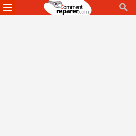
Ouvrir
le
menu