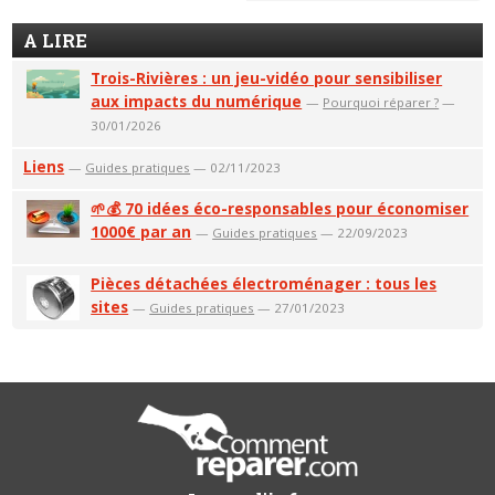
A LIRE
Trois-Rivières : un jeu-vidéo pour sensibiliser
aux impacts du numérique
—
Pourquoi réparer ?
—
30/01/2026
Liens
—
Guides pratiques
— 02/11/2023
🌱💰 70 idées éco-responsables pour économiser
1000€ par an
—
Guides pratiques
— 22/09/2023
Pièces détachées électroménager : tous les
sites
—
Guides pratiques
— 27/01/2023