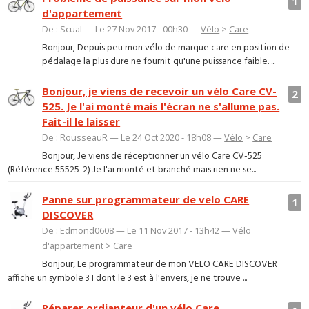
1
d'appartement
De : Scual — Le 27 Nov 2017 - 00h30 —
Vélo
>
Care
Bonjour, Depuis peu mon vélo de marque care en position de
pédalage la plus dure ne fournit qu'une puissance faible. ...
Bonjour, je viens de recevoir un vélo Care CV-
2
525. Je l'ai monté mais l'écran ne s'allume pas.
Fait-il le laisser
De : RousseauR — Le 24 Oct 2020 - 18h08 —
Vélo
>
Care
Bonjour, Je viens de réceptionner un vélo Care CV-525
(Référence 55525-2) Je l'ai monté et branché mais rien ne se...
Panne sur programmateur de velo CARE
1
DISCOVER
De : Edmond0608 — Le 11 Nov 2017 - 13h42 —
Vélo
d'appartement
>
Care
Bonjour, Le programmateur de mon VELO CARE DISCOVER
affiche un symbole 3 I dont le 3 est à l'envers, je ne trouve ...
Réparer ordianteur d'un vélo Care