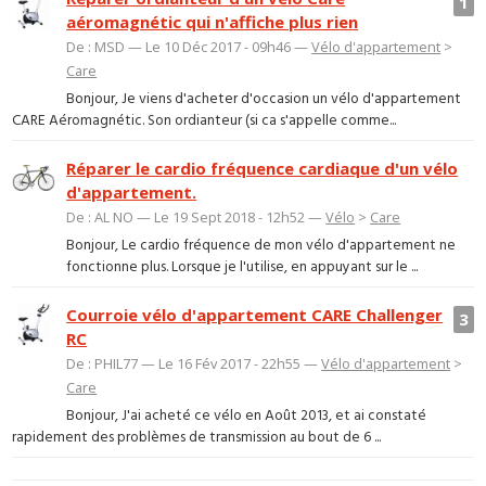
1
aéromagnétic qui n'affiche plus rien
De : MSD — Le 10 Déc 2017 - 09h46 —
Vélo d'appartement
>
Care
Bonjour, Je viens d'acheter d'occasion un vélo d'appartement
CARE Aéromagnétic. Son ordianteur (si ca s'appelle comme...
Réparer le cardio fréquence cardiaque d'un vélo
d'appartement.
De : AL NO — Le 19 Sept 2018 - 12h52 —
Vélo
>
Care
Bonjour, Le cardio fréquence de mon vélo d'appartement ne
fonctionne plus. Lorsque je l'utilise, en appuyant sur le ...
Courroie vélo d'appartement CARE Challenger
3
RC
De : PHIL77 — Le 16 Fév 2017 - 22h55 —
Vélo d'appartement
>
Care
Bonjour, J'ai acheté ce vélo en Août 2013, et ai constaté
rapidement des problèmes de transmission au bout de 6 ...