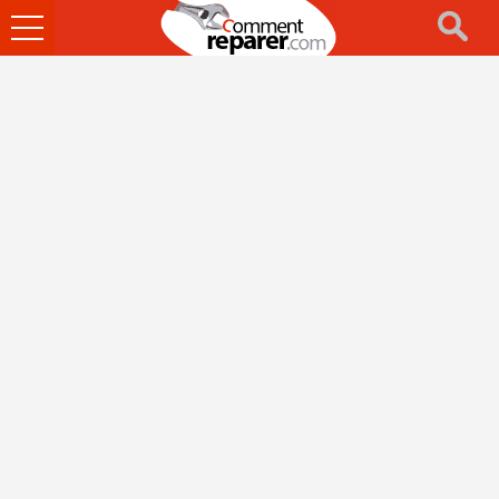
Ouvrir
le
menu