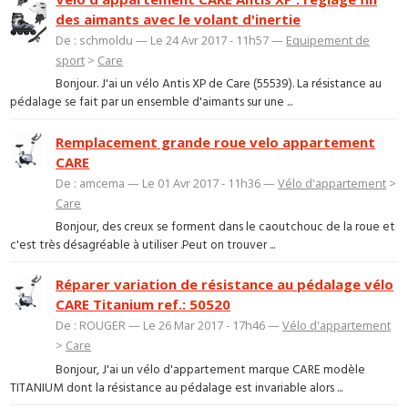
des aimants avec le volant d'inertie
De : schmoldu — Le 24 Avr 2017 - 11h57 —
Equipement de
sport
>
Care
Bonjour. J'ai un vélo Antis XP de Care (55539). La résistance au
pédalage se fait par un ensemble d'aimants sur une ...
Remplacement grande roue velo appartement
CARE
De : amcema — Le 01 Avr 2017 - 11h36 —
Vélo d'appartement
>
Care
Bonjour, des creux se forment dans le caoutchouc de la roue et
c'est très désagréable à utiliser .Peut on trouver ...
Réparer variation de résistance au pédalage vélo
CARE Titanium ref.: 50520
De : ROUGER — Le 26 Mar 2017 - 17h46 —
Vélo d'appartement
>
Care
Bonjour, J'ai un vélo d'appartement marque CARE modèle
TITANIUM dont la résistance au pédalage est invariable alors ...