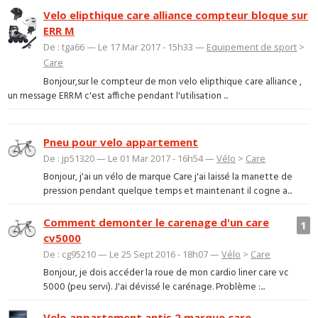
Velo elipthique care alliance compteur bloque sur
ERR M
De : tga66 — Le 17 Mar 2017 - 15h33 —
Equipement de sport
>
Care
Bonjour,sur le compteur de mon velo elipthique care alliance ,
un message ERRM c'est affiche pendant l'utilisation ...
Pneu pour velo appartement
De : jp51320 — Le 01 Mar 2017 - 16h54 —
Vélo
>
Care
Bonjour, j'ai un vélo de marque Care j'ai laissé la manette de
pression pendant quelque temps et maintenant il cogne a...
Comment demonter le carenage d'un care
1
cv5000
De : cg95210 — Le 25 Sept 2016 - 18h07 —
Vélo
>
Care
Bonjour, je dois accéder la roue de mon cardio liner care vc
5000 (peu servi). J'ai dévissé le carénage. Problème :...
Velo appartement antis 2 marque care