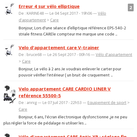
Erreur 4 sur vélo elliptique
2
De : KARINE48 — Le 04 Sept 2017 - 19h06 —
Vélo
d'appartement
>
Care
Bonjour, Lors d'une séance d’elliptique référence EPS-540-2
striale fitness CAREle compteur me marque une code ...
Velo d'appartement care V-trainer
De : bruce68 — Le 26 Sept 2017 - 00h16 —
Vélo d'appartement
>
Care
Bonjour, Le vélo à 2 ans Je voudrais enlever le carter pour
pouvoir vérifier l'intérieur ( un bruit de craquement ...
Velo appartement CARE CARDIO LINER V
reférence 55500-5
De : annig — Le 07 Juil 2017 - 22h53 —
Equipement de sport
>
Care
Bonjour, 6 ans, l'écran électronique dysfonctionne ,je ne peu
plus régler la force de pédalage ni utiliser les ...
Vélo d'appartement CARE Antis XP : réglage fin