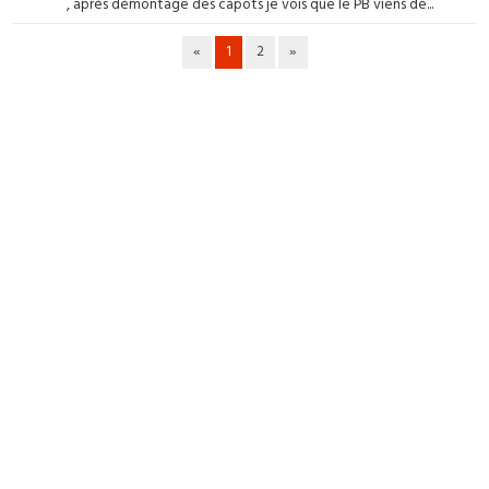
, après démontage des capots je vois que le PB viens de...
«
1
2
»