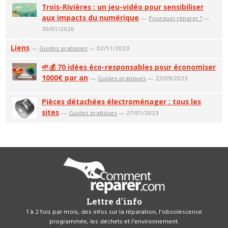
Trois-Rivières : un jeu-vidéo pour sensibiliser
aux impacts du numérique
—
Pourquoi réparer ?
—
30/01/2026
Liens
—
Guides pratiques
— 02/11/2023
🌱💰 70 idées éco-responsables pour économiser
1000€ par an
—
Guides pratiques
— 22/09/2023
Pièces détachées électroménager : tous les
sites
—
Guides pratiques
— 27/01/2023
Lettre d'info
1 à 2 fois par mois, des infos sur la réparation, l'obsolescence
programmée, les déchets et l'environnement.