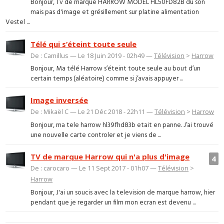
Bonjour, Tv de marque HARROW MODEL HL50FD82B du son
mais pas d'image et grésillement sur platine alimentation
Vestel ...
Télé qui s’éteint toute seule
De : Camillus — Le 18 Juin 2019 - 02h49 —
Télévision
>
Harrow
Bonjour, Ma télé Harrow s’éteint toute seule au bout d’un
certain temps (aléatoire) comme si j’avais appuyer ...
Image inversée
De : Mikaël C — Le 21 Déc 2018 - 22h11 —
Télévision
>
Harrow
Bonjour, ma tele harrow hl39fhd83b etait en panne. J’ai trouvé
une nouvelle carte controler et je viens de ...
TV de marque Harrow qui n'a plus d'image
4
De : carocaro — Le 11 Sept 2017 - 01h07 —
Télévision
>
Harrow
Bonjour, J'ai un soucis avec la television de marque harrow, hier
pendant que je regarder un film mon ecran est devenu ...