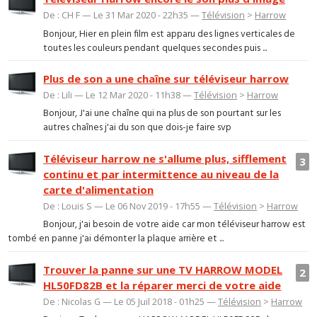
De : CH F — Le 31 Mar 2020 - 22h35 —
Télévision
>
Harrow
Bonjour, Hier en plein film est apparu des lignes verticales de
toutes les couleurs pendant quelques secondes puis ...
Plus de son a une chaîne sur téléviseur harrow
De : Lili — Le 12 Mar 2020 - 11h38 —
Télévision
>
Harrow
Bonjour, J'ai une chaîne qui na plus de son pourtant sur les
autres chaînes j'ai du son que dois-je faire svp
Téléviseur harrow ne s'allume plus, sifflement
3
continu et par intermittence au niveau de la
carte d'alimentation
De : Louis S — Le 06 Nov 2019 - 17h55 —
Télévision
>
Harrow
Bonjour, j'ai besoin de votre aide car mon téléviseur harrow est
tombé en panne j'ai démonter la plaque arrière et ...
Trouver la panne sur une TV HARROW MODEL
2
HL50FD82B et la réparer merci de votre aide
De : Nicolas G — Le 05 Juil 2018 - 01h25 —
Télévision
>
Harrow