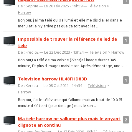
1
De : Sophie — Le 26 Fév 2025 - 19h59 —
Télévision
>
Harrow
Bonjour, j ai ma télé qui s allumé et elle me dis d aller dans le
menu et je n y arrive pas que ça soit avec les ...
Impossible de trouver la référence de led de
1
tele
De : Fred 62 — Le 22 Déc 2023 - 13h24 —
Télévision
>
Harrow
Bonjour,La télé de ma voisine (77ans)a l image durant 3a5
minute, Et plus d images mais le son Après démontage, une ...
Television harrow HL48FHD83D
1
De : Kersau — Le 08 Oct 2021 - 14h34 —
Télévision
>
Harrow
Bonjour, J'ai le téléviseur qui s'allume mais au bout de 10 à 15
minute il s'éteint ( plus dimage ) mais le son ...
Ma tele harrow ne sallume plus mais le voyant
2
clignote en continu
De : Jennifer Renou — Le 17 Déc 2020 - 09h32 —
Télévision
>