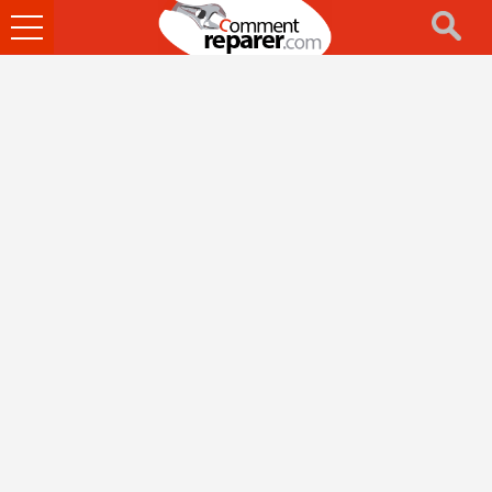
Ouvrir
le
menu