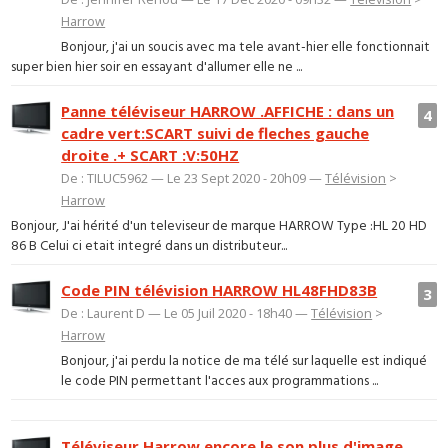
Harrow
Bonjour, j'ai un soucis avec ma tele avant-hier elle fonctionnait
super bien hier soir en essayant d'allumer elle ne ...
Panne téléviseur HARROW .AFFICHE : dans un
4
cadre vert:SCART suivi de fleches gauche
droite .+ SCART :V:50HZ
De : TILUC5962 — Le 23 Sept 2020 - 20h09 —
Télévision
>
Harrow
Bonjour, J'ai hérité d'un televiseur de marque HARROW Type :HL 20 HD
86 B Celui ci etait integré dans un distributeur...
Code PIN télévision HARROW HL48FHD83B
3
De : Laurent D — Le 05 Juil 2020 - 18h40 —
Télévision
>
Harrow
Bonjour, j'ai perdu la notice de ma télé sur laquelle est indiqué
le code PIN permettant l'acces aux programmations ...
Téléviseur Harrow encore le son plus d'image