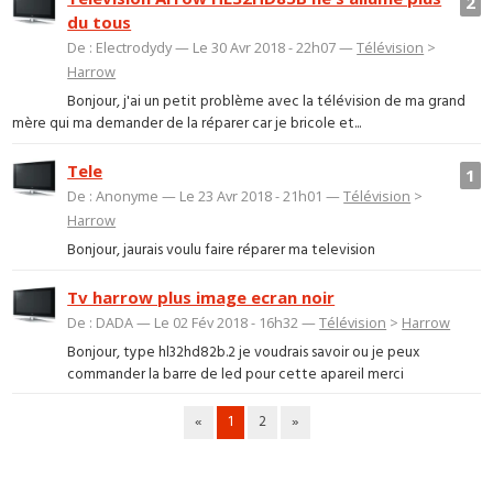
2
du tous
De : Electrodydy — Le 30 Avr 2018 - 22h07 —
Télévision
>
Harrow
Bonjour, j'ai un petit problème avec la télévision de ma grand
mère qui ma demander de la réparer car je bricole et...
Tele
1
De : Anonyme — Le 23 Avr 2018 - 21h01 —
Télévision
>
Harrow
Bonjour, jaurais voulu faire réparer ma television
Tv harrow plus image ecran noir
De : DADA — Le 02 Fév 2018 - 16h32 —
Télévision
>
Harrow
Bonjour, type hl32hd82b.2 je voudrais savoir ou je peux
commander la barre de led pour cette apareil merci
«
1
2
»