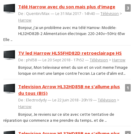
Télé Harrow avec du son mais plus d'image
3
De : Quentin/Max — Le 31 Mai 2017 - 14h40 —
Télévision
>
Harrow
Bonjour, j'ai un problème avec ma télé Harrow: Modèle:
HL32HD82B-2 Alimentation électrique: 220-240v~50Hz 65w
Elle ...
TV led Harrow HL55FHD82D retroeclairage HS
De : phil58 — Le 20 Sept 2018 - 17h52 —
Télévision
>
Harrow
Bonjour, Mon televiseur emet du son et on voit meme l'image
lorsque on met une lampe contre l'ecran. La carte d'alim est...
Television Arrow HL32HD85B ne s'allume plus
1
du tous (BIS)
De : Electrodydy — Le 22 Juin 2018 - 20h19 —
Télévision
>
Harrow
Bonjour, Je reviens sur ce site avec cette tentative de
réparation qui commence a me prendre du temps... et de ...
Television Arrow HL32HD85B ne s'allume plus