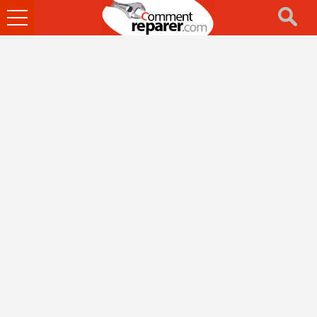
Ouvrir
le
menu