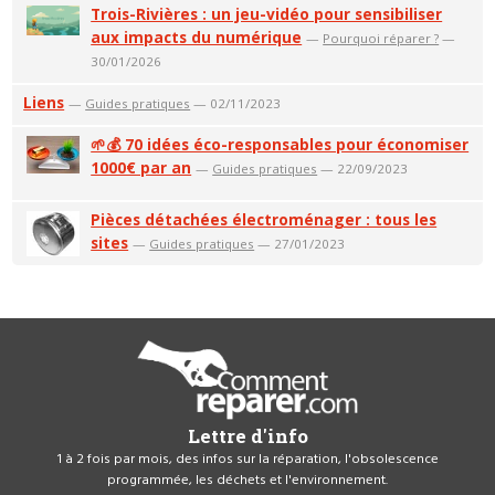
Trois-Rivières : un jeu-vidéo pour sensibiliser
aux impacts du numérique
—
Pourquoi réparer ?
—
30/01/2026
Liens
—
Guides pratiques
— 02/11/2023
🌱💰 70 idées éco-responsables pour économiser
1000€ par an
—
Guides pratiques
— 22/09/2023
Pièces détachées électroménager : tous les
sites
—
Guides pratiques
— 27/01/2023
Lettre d'info
1 à 2 fois par mois, des infos sur la réparation, l'obsolescence
programmée, les déchets et l'environnement.