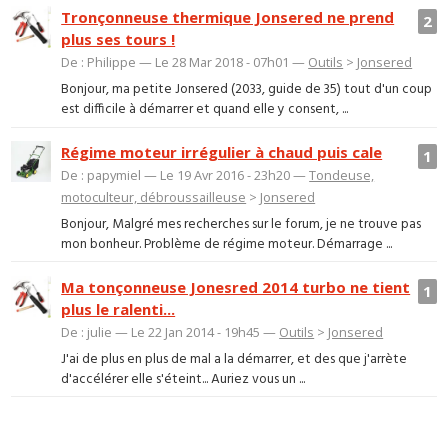
Tronçonneuse thermique Jonsered ne prend
2
plus ses tours !
De : Philippe — Le 28 Mar 2018 - 07h01 —
Outils
>
Jonsered
Bonjour, ma petite Jonsered (2033, guide de 35) tout d'un coup
est difficile à démarrer et quand elle y consent, ...
Régime moteur irrégulier à chaud puis cale
1
De : papymiel — Le 19 Avr 2016 - 23h20 —
Tondeuse,
motoculteur, débroussailleuse
>
Jonsered
Bonjour, Malgré mes recherches sur le forum, je ne trouve pas
mon bonheur. Problème de régime moteur. Démarrage ...
Ma tonçonneuse Jonesred 2014 turbo ne tient
1
plus le ralenti...
De : julie — Le 22 Jan 2014 - 19h45 —
Outils
>
Jonsered
J'ai de plus en plus de mal a la démarrer, et des que j'arrète
d'accélérer elle s'éteint... Auriez vous un ...