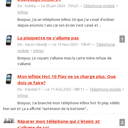
De : hubby — Le 05 Jan 2024 - 15h22 —
Téléphone mobile
>
infinix
Bonjour, j'ai un téléphone Infinix S4 que j'ai cessé d'utiliser
depuis environs 1 ans car son écran s'est cassé et ...
La plaquette ne s'allume pas
1
De : Aaron Gbedji — Le 15 Nov 2023 - 10h41 —
Téléphone
mobile
>
infinix
Bonjour, Le voyant s'allume mais la carte mère refuse de
s'allumé
Mon infinix Hot 10 Play ne se charge plus. Que
dois-je faire?
De : Dandan7 — Le 17 Aoû 2023 - 08h11 —
Téléphone mobile
>
infinix
Bonjour, J'ai branché mon téléphone Infinix hot 10 play x688c
hier soir et ça a affiché "surtension de la batterie"...
Réparer mon téléphone qui s'éteint et
2
s'allume de soi