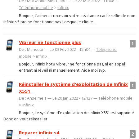
De : MUGABIRE Melchiade — Le 22 Mar 2022 - 11h08 —
Téléphone mobile
>
infinix
Bonjour, J'aimerais recevoir votre assistance car le selfie de mon
infinix s 5 pro ne fonctionne pas. Lorsque je clique ...
Vibreur ne fonctionne plus
1
De : Mansour — Le 03 Fév 2022 - 15h04 —
Téléphone
mobile
>
infinix
Bonjour, Infinix hot8 vibreur ne fonctionne pas, ni en appel
entrant ni réveil ni manuellement. Aide moi svp.
Réinstaller le système d'exploitation de Infinix
1
X551
De : Anselme T — Le 20 Jan 2022 - 12h27 —
Téléphone mobile
>
infinix
Bonjour, Le système d'exploitation de Infinix X551 est supprimé
Donc on veut réinstaller
Reparer infinix s4
2