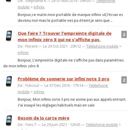
De : Stephanie K — Le 07 Nov 2019 - 09h30 —
Téléphone
mobile
>
infinix
Bonjour,ce matin mon portable de marque infinix s4,l'écran es
devenu noir mais le portable nes pa éteint.je sens que ...
Que faire ? Trouver l'empreinte digitale de
2
mon Infinix zéro 8 qui ne s'affiche pas.
De : Florent — Le 29 Oct 2021 - 20h12 —
Téléphone mobile
>
infinix
Bonjour, L'empreinte digitale ne s'affiche pas dans paramètres
de mon Infinix zéro 8
Problème de sonnerie sur infini note 3 pro
2
De : Fobcoul — Le 07 Déc 2016 - 17h14 —
Téléphone
mobile
>
infinix
Bonjour, Mon infinix note 3 pro ne sonne pas aux appels entrant.
J'ai essayé les réglages habituels mais en vain
Besoin de la carte mère
De : Yves T — Le 29 Juin 2021 - 12h05 —
Téléphone mobile
>