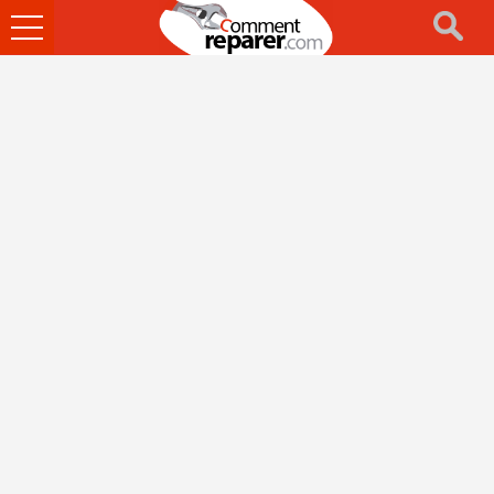
Ouvrir
le
menu