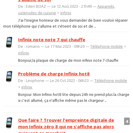
De : Eden BOAZ — Le 12 Aoû 2023 - 21h49 —
Appareils,
ustensiles de cuisine
>
infinix
J'ai l'insigne honneur de vous demander de bien vouloir réparer
mon téléphone qui s'allume et s'éteint de soi et de ...
Infinix note note 7 qui chauffe
De : romario — Le 17 Mai 2023 - 09h20 —
Téléphone mobile
>
infinix
Bonjour,la plaque de charge de mon infinix note 7 chauffe
Problème de charge Infinix hot8
De : Leophone — Le 26 Oct 2022 - 06h23 —
Téléphone mobile
>
infinix
Bonjour. Mon Infinix hot8 lite depuis 24h ne prend plus la charge
si c'est allumé, ça n'affiche même pas le chargeur ...
Que faire ? Trouver l'empreinte digitale de
4
mon Infinix zéro 8 qui ne s'affiche pas alors