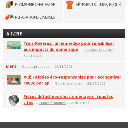
PLOMBERIE-CHAUFFAGE
VÊTEMENTS, LINGE, BIJOUX
RÉPARATIONS DIVERSES
A LIRE
Trois-Rivières : un jeu-vidéo pour sensibiliser
aux impacts du numérique
—
Pourquoi réparer ?
—
30/01/2026
Liens
—
Guides pratiques
— 02/11/2023
🌱💰 70 idées éco-responsables pour économiser
1000€ par an
—
Guides pratiques
— 22/09/2023
Pièces détachées électroménager : tous les
sites
—
Guides pratiques
— 27/01/2023