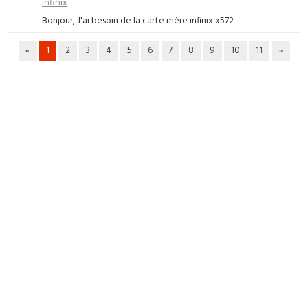
infinix
Bonjour, J'ai besoin de la carte mère infinix x572
«
1
2
3
4
5
6
7
8
9
10
11
»