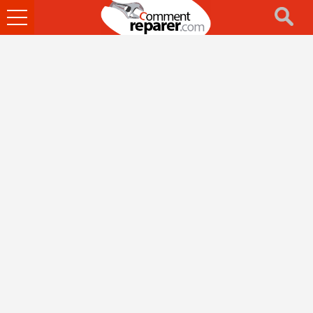
Ouvrir
le
menu