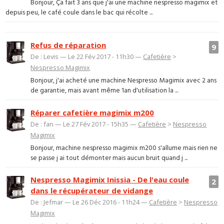
Bonjour, Ça fait 3 ans que j'ai une machine nespresso magimix et
depuis peu, le café coule dans le bac qui récolte ...
Refus de réparation
9
De : Levis — Le 22 Fév 2017 - 11h30 —
Cafetière
>
Nespresso Magimix
Bonjour, j'ai acheté une machine Nespresso Magimix avec 2 ans
de garantie, mais avant même 1an d'utilisation la ...
Réparer cafetière magimix m200
De : fan — Le 27 Fév 2017 - 15h35 —
Cafetière
>
Nespresso
Magimix
Bonjour, machine nespresso magimix m200 s'allume mais rien ne
se passe j ai tout démonter mais aucun bruit quand j ...
Nespresso Magimix Inissia - De l'eau coule
2
dans le récupérateur de vidange
De : Jefmar — Le 26 Déc 2016 - 11h24 —
Cafetière
>
Nespresso
Magimix