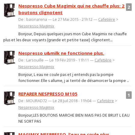
Nespresso Cube Magimix qui ne chauffe plus: 2
2
boutons clignotent
De : baionarena — Le 27 Mai 2015 - 21h12 —
Cafetière
>
Nespresso Magimix
Bonjour, Depuis quelques jours mon Cube Magimix ne chauffe
plus et les deux voyants (grande et petite tasse) clignotent....
Nespresso u&milk ne fonctionne plus.
De : Larsouille — Le 19 Fév 2019 - 11h11 —
Cafetière
>
Nespresso Magimix
Bonjour, L eau ne coule pas et j entends pas la pompe
fonctionner. Elle s allume, j ai tenté de désamorcer la pompe ...
REPARER NESPRESSO M105
1
De : MOURAD72 — Le 28 Juil 2018 - 11h04 —
Cafetière
>
Nespresso Magimix
Bonjour,LES BOUTONS MARCHE BIEN MAIS PAS DE BRUIT L EAU
NE SORT PAS
MAGIMIX NESPRESSO, l'eau ne coule plus