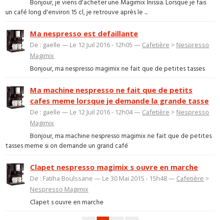
Bonjour, je viens d'acheter une Magimix Inissia. Lorsque je fais
un café long d'environ 15 cl, je retrouve après le ...
Ma nespresso est defaillante
De : gaelle — Le 12 Juil 2016 - 12h05 —
Cafetière
>
Nespresso
Magimix
Bonjour, ma nespresso magimix ne fait que de petites tasses
Ma machine nespresso ne fait que de petits
cafes meme lorsque je demande la grande tasse
De : gaelle — Le 12 Juil 2016 - 12h04 —
Cafetière
>
Nespresso
Magimix
Bonjour, ma machine nespresso magimix ne fait que de petites
tasses meme si on demande un grand café
Clapet nespresso magimix s ouvre en marche
De : Fatiha Boulssane — Le 30 Mai 2015 - 15h48 —
Cafetière
>
Nespresso Magimix
Clapet s ouvre en marche