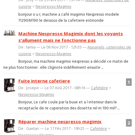
cuisine
>
Nespresso Magimix
bonjour o u r, machine a café magimix Nespresso modele
11290M190 le dessous de la cafetiere estinonde
Machine Nespresso Magimix dont les voyants
s'allument mais ne fonctionne pas
De : lamia — Le 06 Nov 2017 - 12h33 —
Appareils, ustensiles de
cuisine
>
Nespresso Magimix
Bonjour, ma machine magimix nespresso a décidé ce matin de
ne plus fonctionner . elle clignote indéfiniment ensuite ...
Fuite interne cafetiere
1
De : Josepe — Le 07 Aoû 2017 - 08h16 —
Cafetière
>
Nespresso Magimix
Bonjour, Le cafe coule par la buse et a l interieur dans le
receptacle de re cuperation des dosette rel m 190 mil? ...
Réparer machine nespresso magimix
2
De : Gaetan — Le 17 Fév 2017 - 19h25 —
Cafetière
>
Nespresso Magimix