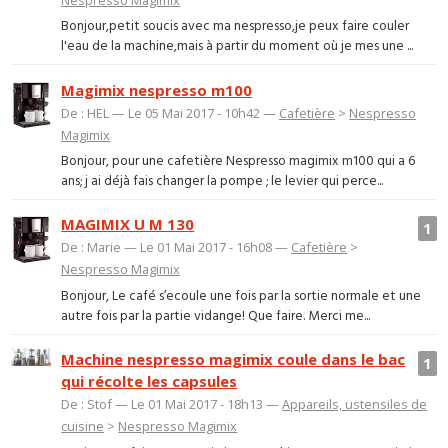
Bonjour,petit soucis avec ma nespresso,je peux faire couler
l'eau de la machine,mais à partir du moment où je mes une ...
Magimix nespresso m100
De : HEL — Le 05 Mai 2017 - 10h42 —
Cafetière
>
Nespresso
Magimix
Bonjour, pour une cafetière Nespresso magimix m100 qui a 6
ans; j ai déjà fais changer la pompe ; le levier qui perce...
MAGIMIX U M 130
1
De : Marie — Le 01 Mai 2017 - 16h08 —
Cafetière
>
Nespresso Magimix
Bonjour, Le café s’ecoule une fois par la sortie normale et une
autre fois par la partie vidange! Que faire. Merci me...
Machine nespresso magimix coule dans le bac
1
qui récolte les capsules
De : Stof — Le 01 Mai 2017 - 18h13 —
Appareils, ustensiles de
cuisine
>
Nespresso Magimix