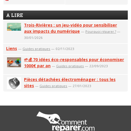
A LIRE
Trois-Rivières : un jeu-vidéo pour sensibiliser
aux impacts du numérique
—
Pourquoi réparer ?
—
30/01/2026
Liens
—
Guides pratiques
— 02/11/2023
🌱💰 70 idées éco-responsables pour économiser
1000€ par an
—
Guides pratiques
— 22/09/2023
Pièces détachées électroménager : tous les
sites
—
Guides pratiques
— 27/01/2023