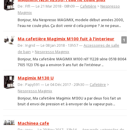
De : FIfI — Le 21 Mar 2018 - 08h09 —
Cafetière
>
Nespresso
Magimix
Bonjour, Ma Nespresso MAGIMIX, modele début années 2000,
l'eau ne coule plus. Ça doit venir d cela pompe ? Je ne peux...
Ma cafetière Magimix M100 fuit à l'interieur
1
De : Ingrid — Le 08 Jan 2018 - 13h57 —
Accessoires de salle
de bain
>
Nespresso Magimix
Bonjour, Ma cafetière MAGIMIX M100 réf 11228 série 0518 8064
7105 1123 176 qui a environ 9 ans fuit de l'intérieur ...
Magimix M130 U
De : Papy591 — Le 04 Déc 2017 - 20h30 —
Cafetière
>
Nespresso Magimix
Bonjour, Ma cafetière Magimix M130U a par deux fois fait un
bruit d envoi de pression et à envoyer de la vapeur puis ...
Machinea cafe
De : josy — Le 29 Nov 2017 - 13h14 —
Appareils, ustensiles de