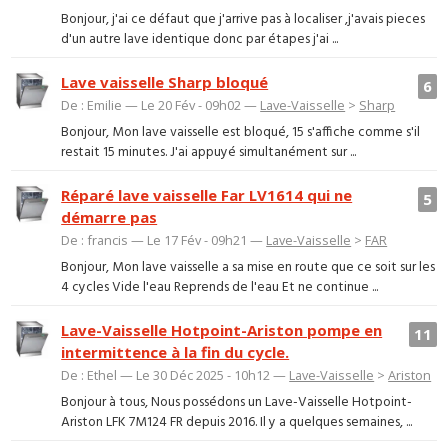
Bonjour, j'ai ce défaut que j'arrive pas à localiser ,j'avais pieces
d'un autre lave identique donc par étapes j'ai ...
Lave vaisselle Sharp bloqué
6
De : Emilie — Le 20 Fév - 09h02 —
Lave-Vaisselle
>
Sharp
Bonjour, Mon lave vaisselle est bloqué, 15 s'affiche comme s'il
restait 15 minutes. J'ai appuyé simultanément sur ...
Réparé lave vaisselle Far LV1614 qui ne
5
démarre pas
De : francis — Le 17 Fév - 09h21 —
Lave-Vaisselle
>
FAR
Bonjour, Mon lave vaisselle a sa mise en route que ce soit sur les
4 cycles Vide l'eau Reprends de l'eau Et ne continue ...
Lave-Vaisselle Hotpoint-Ariston pompe en
11
intermittence à la fin du cycle.
De : Ethel — Le 30 Déc 2025 - 10h12 —
Lave-Vaisselle
>
Ariston
Bonjour à tous, Nous possédons un Lave-Vaisselle Hotpoint-
Ariston LFK 7M124 FR depuis 2016. Il y a quelques semaines, ...