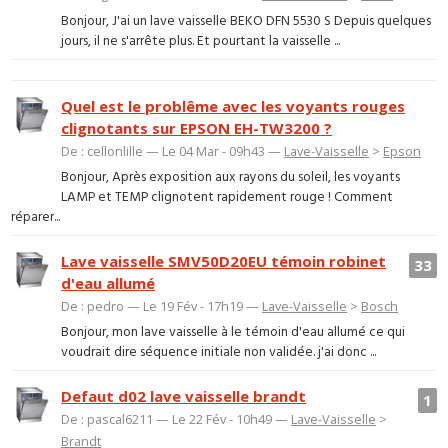
Bonjour, J'ai un lave vaisselle BEKO DFN 5530 S Depuis quelques
jours, il ne s'arrête plus. Et pourtant la vaisselle ...
Quel est le problême avec les voyants rouges
clignotants sur EPSON EH-TW3200 ?
De : cellonlille — Le 04 Mar - 09h43 —
Lave-Vaisselle
>
Epson
Bonjour, Après exposition aux rayons du soleil, les voyants
LAMP et TEMP clignotent rapidement rouge ! Comment
réparer...
Lave vaisselle SMV50D20EU témoin robinet
33
d'eau allumé
De : pedro — Le 19 Fév - 17h19 —
Lave-Vaisselle
>
Bosch
Bonjour, mon lave vaisselle à le témoin d'eau allumé ce qui
voudrait dire séquence initiale non validée. j'ai donc ...
Defaut d02 lave vaisselle brandt
1
De : pascal6211 — Le 22 Fév - 10h49 —
Lave-Vaisselle
>
Brandt