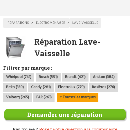
RÉPARATIONS
ELECTROMÉNAGER
LAVE-VAISSELLE
Réparation Lave-
Vaisselle
Filtrer par marque :
Whirlpool (741)
Bosch (591)
Brandt (421)
Ariston (384)
Beko (330)
Candy (281)
Electrolux (279)
Rosières (276)
Valberg (265)
FAR (263)
+ Toutes les marques
Demander une réparation
Pas trouvé ?
Posez votre question à la communauté