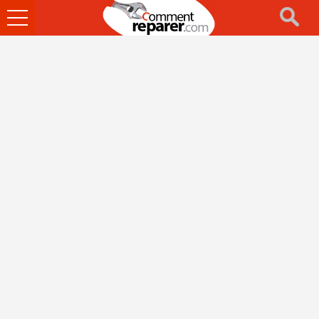
Ouvrir
le
menu