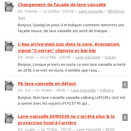
Changement de façade de lave vaisselle
De : Franek — Le 26 Mar - 22h38 —
Lave-Vaisselle
>
Whirlpool
ikea
Bonjour, Quelqu'un peut-il m'indiquer comment remonter une
façade neuve, de lave vaisselle encastré de marque ...
L'eau arrive mais pas dans la cuve, évacuation,
signal "2 verres" clignote et bip bip
De : aldar — Le 22 Mar - 22h38 —
Lave-Vaisselle
>
Ocean
Bonjour, Lorsque je mets en route ce mini lave vaisselle acheté
en 2018, il se met en route, il semble que l'eau ...
Pb lave vaisselle en défaut
1
De : Ed — Le 14 Mar - 13h45 —
Lave-Vaisselle
>
Valberg
Bonjour, Mon lave-vaisselle vaisselle valberg Lvfi1245v s’est mit
à sonner avec les voyants P1 P2 ET P5 qui ...
Lave-vaisselle DFN5530 ne s'arréte plus & la
1
protection fond à l'arriére
De : Luger — Le 10 Mar - 15h16 —
Lave-Vaisselle
>
BEKO