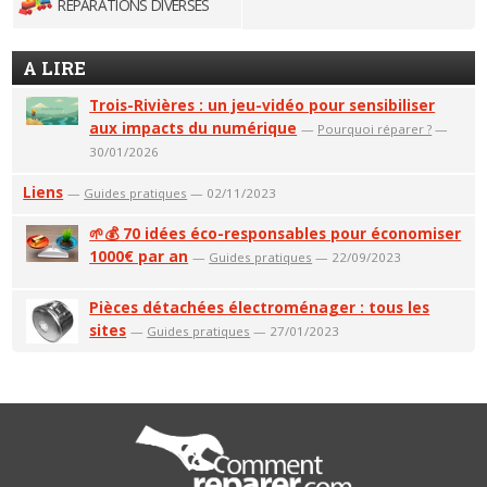
RÉPARATIONS DIVERSES
A LIRE
Trois-Rivières : un jeu-vidéo pour sensibiliser
aux impacts du numérique
—
Pourquoi réparer ?
—
30/01/2026
Liens
—
Guides pratiques
— 02/11/2023
🌱💰 70 idées éco-responsables pour économiser
1000€ par an
—
Guides pratiques
— 22/09/2023
Pièces détachées électroménager : tous les
sites
—
Guides pratiques
— 27/01/2023