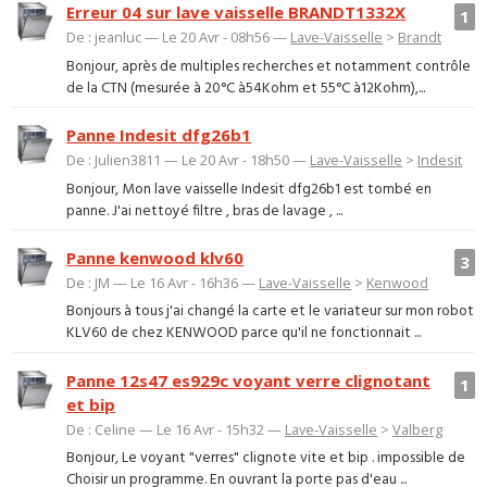
Erreur 04 sur lave vaisselle BRANDT1332X
1
De : jeanluc — Le 20 Avr - 08h56 —
Lave-Vaisselle
>
Brandt
Bonjour, après de multiples recherches et notamment contrôle
de la CTN (mesurée à 20°C à54Kohm et 55°C à12Kohm),...
Panne Indesit dfg26b1
De : Julien3811 — Le 20 Avr - 18h50 —
Lave-Vaisselle
>
Indesit
Bonjour, Mon lave vaisselle Indesit dfg26b1 est tombé en
panne. J'ai nettoyé filtre , bras de lavage , ...
Panne kenwood klv60
3
De : JM — Le 16 Avr - 16h36 —
Lave-Vaisselle
>
Kenwood
Bonjours à tous j'ai changé la carte et le variateur sur mon robot
KLV60 de chez KENWOOD parce qu'il ne fonctionnait ...
Panne 12s47 es929c voyant verre clignotant
1
et bip
De : Celine — Le 16 Avr - 15h32 —
Lave-Vaisselle
>
Valberg
Bonjour, Le voyant "verres" clignote vite et bip . impossible de
Choisir un programme. En ouvrant la porte pas d'eau ...