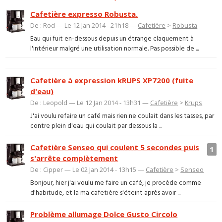
Cafetière expresso Robusta.
De : Rod — Le 12 Jan 2014 - 21h18 —
Cafetière
>
Robusta
Eau qui fuit en-dessous depuis un étrange claquement à
l'intérieur malgré une utilisation normale. Pas possible de ...
Cafetière à expression kRUPS XP7200 (fuite
d'eau)
De : Leopold — Le 12 Jan 2014 - 13h31 —
Cafetière
>
Krups
J'ai voulu refaire un café mais rien ne coulait dans les tasses, par
contre plein d'eau qui coulait par dessous la ...
Cafetière Senseo qui coulent 5 secondes puis
1
s'arrête complètement
De : Cipper — Le 02 Jan 2014 - 13h15 —
Cafetière
>
Senseo
Bonjour, hier j'ai voulu me faire un café, je procède comme
d'habitude, et la ma cafetière s'éteint après avoir ...
Problème allumage Dolce Gusto Circolo