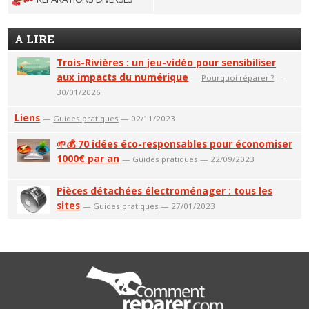
A LIRE
Trois-Rivières : un jeu-vidéo pour sensibiliser
aux impacts du numérique
—
Pourquoi réparer ?
—
30/01/2026
Liens
—
Guides pratiques
— 02/11/2023
🌱💰 70 idées éco-responsables pour économiser
1000€ par an
—
Guides pratiques
— 22/09/2023
Pièces détachées électroménager : tous les
sites
—
Guides pratiques
— 27/01/2023