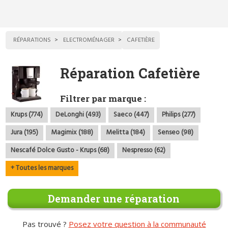
RÉPARATIONS
ELECTROMÉNAGER
CAFETIÈRE
Réparation Cafetière
Filtrer par marque :
Krups (774)
DeLonghi (493)
Saeco (447)
Philips (277)
Jura (195)
Magimix (188)
Melitta (184)
Senseo (98)
Nescafé Dolce Gusto - Krups (68)
Nespresso (62)
+ Toutes les marques
Demander une réparation
Pas trouvé ?
Posez votre question à la communauté