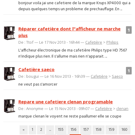
bonjour voila jai une cafetiere de la marque Krups XP4000 qui a
depuis quelques temps un probleme de prechauffage. En ...
Réparer cafetière dont l"afficheur ne marche
1
plus
De : Ttof — Le 17 Nov 2013 - 16h44 —
Cafetière
>
Philips
L'afficheur électronique de ma cafetière Philips type HD 7567
n'indique plus rien. Il s'allume mais rien n'apparait. ...
Cafetière saeco
1
De : bougui — Le 16 Nov 2013 - 16h39 —
Cafetière
>
Saeco
ne veut pas s'amorcer
Repare une cafetiere clenan programable
De : Anonyme — Le 15 Nov 2013 - 09h07 —
Cafetière
>
clenan
marque clenan le voyent ne reste paallumer elle se coupe
«
1
2
...
155
156
157
158
159
160