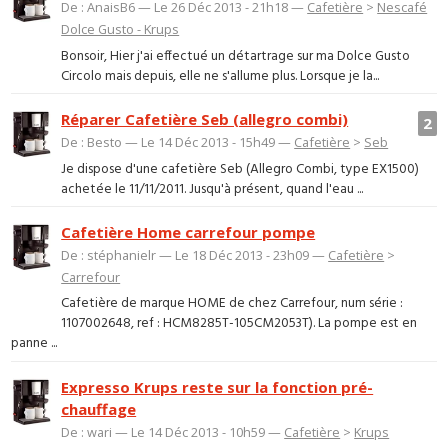
De : AnaisB6 — Le 26 Déc 2013 - 21h18 —
Cafetière
>
Nescafé
Dolce Gusto - Krups
Bonsoir, Hier j'ai effectué un détartrage sur ma Dolce Gusto
Circolo mais depuis, elle ne s'allume plus. Lorsque je la...
Réparer Cafetière Seb (allegro combi)
2
De : Besto — Le 14 Déc 2013 - 15h49 —
Cafetière
>
Seb
Je dispose d'une cafetière Seb (Allegro Combi, type EX1500)
achetée le 11/11/2011. Jusqu'à présent, quand l'eau ...
Cafetière Home carrefour pompe
De : stéphanielr — Le 18 Déc 2013 - 23h09 —
Cafetière
>
Carrefour
Cafetière de marque HOME de chez Carrefour, num série :
1107002648, ref : HCM8285T-105CM2053T). La pompe est en
panne ...
Expresso Krups reste sur la fonction pré-
chauffage
De : wari — Le 14 Déc 2013 - 10h59 —
Cafetière
>
Krups