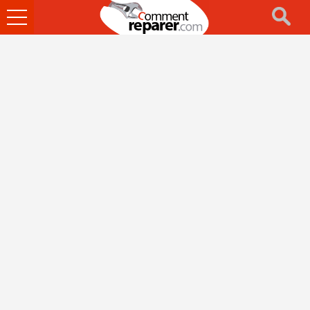
Ouvrir
le
menu