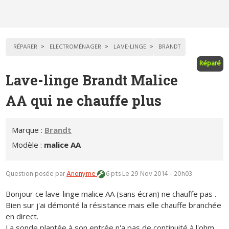
RÉPARER
ELECTROMÉNAGER
LAVE-LINGE
BRANDT
Réparé
Lave-linge Brandt Malice
AA qui ne chauffe plus
Marque :
Brandt
Modèle :
malice AA
Question posée par
Anonyme
6 pts
Le 29 Nov 2014 - 20h03
Bonjour ce lave-linge malice AA (sans écran) ne chauffe pas .
Bien sur j'ai démonté la résistance mais elle chauffe branchée
en direct.
La sonde plantée à son entrée n'a pas de continuité à l'ohm