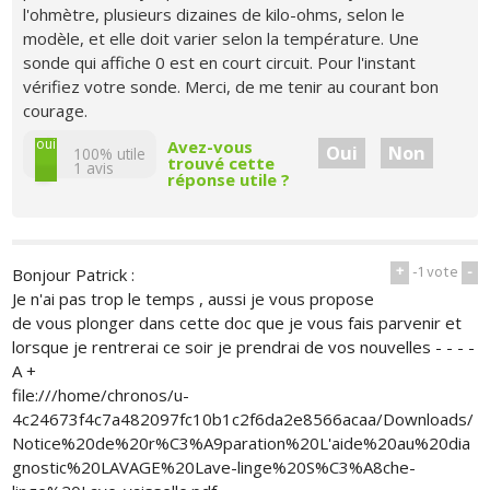
l'ohmètre, plusieurs dizaines de kilo-ohms, selon le
modèle, et elle doit varier selon la température. Une
sonde qui affiche 0 est en court circuit. Pour l'instant
vérifiez votre sonde. Merci, de me tenir au courant bon
courage.
non
oui
Avez-vous
Oui
Non
100% utile
trouvé cette
1
avis
réponse utile ?
+
-1
vote
-
Bonjour Patrick :
Je n'ai pas trop le temps , aussi je vous propose
de vous plonger dans cette doc que je vous fais parvenir et
lorsque je rentrerai ce soir je prendrai de vos nouvelles - - - -
A +
file:///home/chronos/u-
4c24673f4c7a482097fc10b1c2f6da2e8566acaa/Downloads/
Notice%20de%20r%C3%A9paration%20L'aide%20au%20dia
gnostic%20LAVAGE%20Lave-linge%20S%C3%A8che-