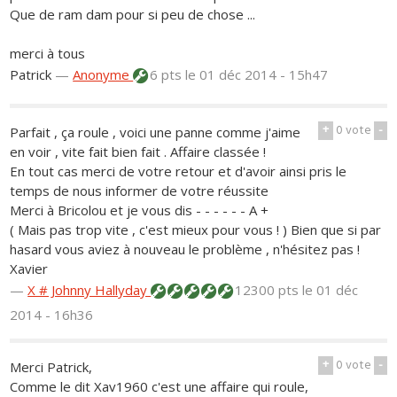
Que de ram dam pour si peu de chose ...
merci à tous
Patrick
—
Anonyme
6 pts
le 01 déc 2014 - 15h47
+
0
vote
-
Parfait , ça roule , voici une panne comme j'aime
en voir , vite fait bien fait . Affaire classée !
En tout cas merci de votre retour et d'avoir ainsi pris le
temps de nous informer de votre réussite
Merci à Bricolou et je vous dis - - - - - - A +
( Mais pas trop vite , c'est mieux pour vous ! ) Bien que si par
hasard vous aviez à nouveau le problème , n'hésitez pas !
Xavier
—
X # Johnny Hallyday
12300 pts
le 01 déc
2014 - 16h36
+
0
vote
-
Merci Patrick,
Comme le dit Xav1960 c'est une affaire qui roule,