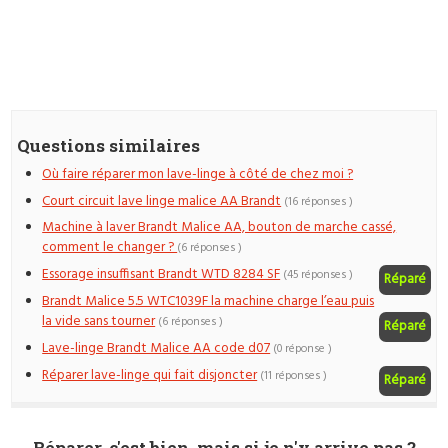
Questions similaires
Où faire réparer mon lave-linge à côté de chez moi ?
Court circuit lave linge malice AA Brandt
(16 réponses )
Machine à laver Brandt Malice AA, bouton de marche cassé,
comment le changer ?
(6 réponses )
Essorage insuffisant Brandt WTD 8284 SF
(45 réponses )
Réparé
Brandt Malice 5.5 WTC1039F la machine charge l’eau puis
la vide sans tourner
(6 réponses )
Réparé
Lave-linge Brandt Malice AA code d07
(0 réponse )
Réparer lave-linge qui fait disjoncter
(11 réponses )
Réparé
Réparer, c'est bien, mais si je n'y arrive pas ?