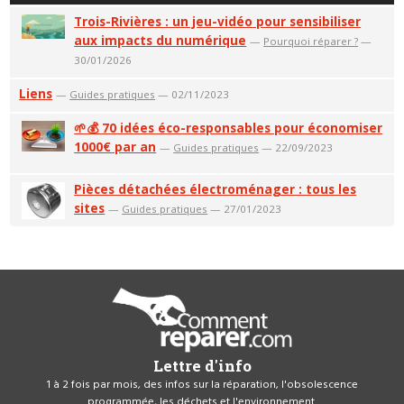
Trois-Rivières : un jeu-vidéo pour sensibiliser
aux impacts du numérique
—
Pourquoi réparer ?
—
30/01/2026
Liens
—
Guides pratiques
— 02/11/2023
🌱💰 70 idées éco-responsables pour économiser
1000€ par an
—
Guides pratiques
— 22/09/2023
Pièces détachées électroménager : tous les
sites
—
Guides pratiques
— 27/01/2023
Lettre d'info
1 à 2 fois par mois, des infos sur la réparation, l'obsolescence
programmée, les déchets et l'environnement.