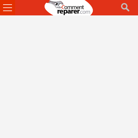
Ouvrir
le
menu