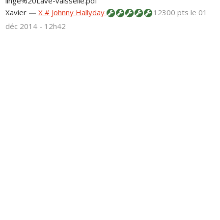
linge%20Lave-vaisselle.pdf
Xavier
—
X # Johnny Hallyday
12300 pts
le 01
déc 2014 - 12h42