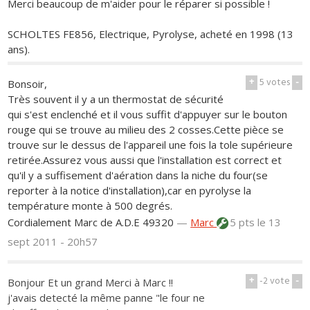
Merci beaucoup de m'aider pour le réparer si possible !
SCHOLTES FE856, Electrique, Pyrolyse, acheté en 1998 (13
ans).
+
5
votes
-
Bonsoir,
Très souvent il y a un thermostat de sécurité
qui s'est enclenché et il vous suffit d'appuyer sur le bouton
rouge qui se trouve au milieu des 2 cosses.Cette pièce se
trouve sur le dessus de l'appareil une fois la tole supérieure
retirée.Assurez vous aussi que l'installation est correct et
qu'il y a suffisement d'aération dans la niche du four(se
reporter à la notice d'installation),car en pyrolyse la
température monte à 500 degrés.
Cordialement Marc de A.D.E 49320
—
Marc
5 pts
le 13
sept 2011 - 20h57
+
-2
vote
-
Bonjour Et un grand Merci à Marc !!
j'avais detecté la même panne "le four ne