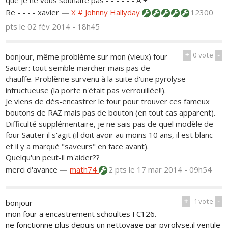
que je ne vous souhaite pas - - - - - - A +
Re - - - - xavier
—
X # Johnny Hallyday
12300
pts
le 02 fév 2014 - 18h45
+
0
vote
-
bonjour, même problème sur mon (vieux) four
Sauter: tout semble marcher mais pas de
chauffe. Problème survenu à la suite d'une pyrolyse
infructueuse (la porte n'était pas verrouillée!!).
Je viens de dés-encastrer le four pour trouver ces fameux
boutons de RAZ mais pas de bouton (en tout cas apparent).
Difficulté supplémentaire, je ne sais pas de quel modèle de
four Sauter il s'agit (il doit avoir au moins 10 ans, il est blanc
et il y a marqué "saveurs" en face avant).
Quelqu'un peut-il m'aider??
merci d'avance
—
math74
2 pts
le 17 mar 2014 - 09h54
+
-1
vote
-
bonjour
mon four a encastrement schoultes FC126.
ne fonctionne plus depuis un nettoyage par pyrolyse,il ventile