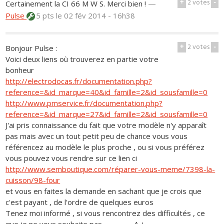
+
2
votes
-
Certainement la CI 66 M W S. Merci bien !
—
Pulse
5 pts
le 02 fév 2014 - 16h38
+
2
votes
-
Bonjour Pulse :
Voici deux liens où trouverez en partie votre
bonheur
http://electrodocas.fr/documentation.php?
reference=&id_marque=40&id_famille=2&id_sousfamille=0
http://www.pmservice.fr/documentation.php?
reference=&id_marque=27&id_famille=2&id_sousfamille=0
J'ai pris connaissance du fait que votre modèle n'y apparaît
pas mais avec un tout petit peu de chance vous vous
référencez au modèle le plus proche , ou si vous préférez
vous pouvez vous rendre sur ce lien ci
http://www.semboutique.com/réparer-vous-meme/7398-la-
cuisson/98-four
et vous en faites la demande en sachant que je crois que
c'est payant , de l'ordre de quelques euros
Tenez moi informé , si vous rencontrez des difficultés , ce