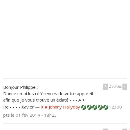
+
2
votes
-
Bonjour Philippe :
Donnez moi les références de votre appareil
afin que je vous trouve un éclaté - - - A +
Re - - - - Xavier
—
X # Johnny Hallyday
12300
pts
le 01 fév 2014 - 18h23