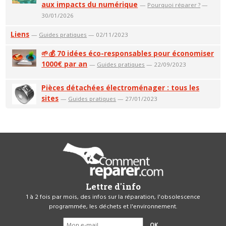
aux impacts du numérique
—
Pourquoi réparer ?
—
30/01/2026
Liens
—
Guides pratiques
— 02/11/2023
🌱💰 70 idées éco-responsables pour économiser
1000€ par an
—
Guides pratiques
— 22/09/2023
Pièces détachées électroménager : tous les
sites
—
Guides pratiques
— 27/01/2023
Lettre d'info
1 à 2 fois par mois, des infos sur la réparation, l'obsolescence
programmée, les déchets et l'environnement.
OK