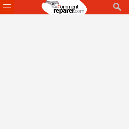
Ouvrir
le
menu