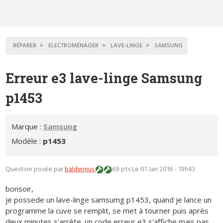
RÉPARER
ELECTROMÉNAGER
LAVE-LINGE
SAMSUNG
Erreur e3 lave-linge Samsung
p1453
Marque :
Samsung
Modèle :
p1453
Question posée par
baldwinus
69 pts
Le 01 Jan 2016 - 19h43
bonsoir,
je possede un lave-linge samsumg p1453, quand je lance un
programme la cuve se remplit, se met à tourner puis après
deux minutes s'arrète. un code erreur e3 s'affiche mais pas