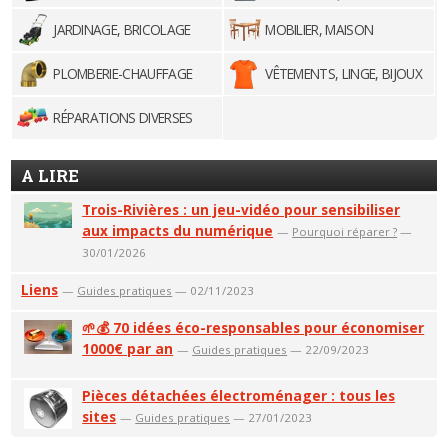
JARDINAGE, BRICOLAGE
MOBILIER, MAISON
PLOMBERIE-CHAUFFAGE
VÊTEMENTS, LINGE, BIJOUX
RÉPARATIONS DIVERSES
A LIRE
Trois-Rivières : un jeu-vidéo pour sensibiliser
aux impacts du numérique
—
Pourquoi réparer ?
—
30/01/2026
Liens
—
Guides pratiques
— 02/11/2023
🌱💰 70 idées éco-responsables pour économiser
1000€ par an
—
Guides pratiques
— 22/09/2023
Pièces détachées électroménager : tous les
sites
—
Guides pratiques
— 27/01/2023