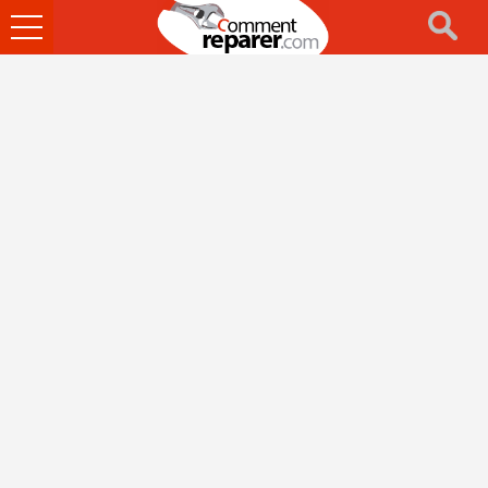
Ouvrir
le
menu