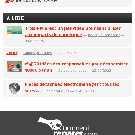
RÉPARATIONS DIVERSES
A LIRE
Trois-Rivières : un jeu-vidéo pour sensibiliser
aux impacts du numérique
—
Pourquoi réparer ?
—
30/01/2026
Liens
—
Guides pratiques
— 02/11/2023
🌱💰 70 idées éco-responsables pour économiser
1000€ par an
—
Guides pratiques
— 22/09/2023
Pièces détachées électroménager : tous les
sites
—
Guides pratiques
— 27/01/2023