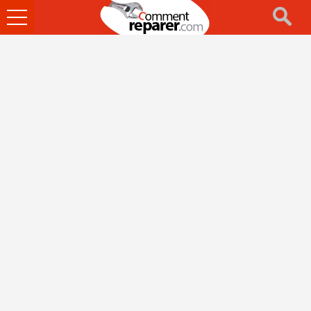
Ouvrir
le
menu