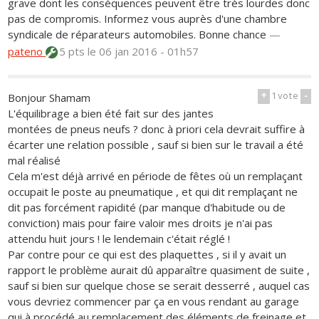
grave dont les conséquences peuvent être très lourdes donc
pas de compromis. Informez vous auprès d'une chambre
syndicale de réparateurs automobiles. Bonne chance
—
pateno
5 pts
le 06 jan 2016 - 01h57
+
1
vote
-
Bonjour Shamam
L'équilibrage a bien été fait sur des jantes
montées de pneus neufs ? donc à priori cela devrait suffire à
écarter une relation possible , sauf si bien sur le travail a été
mal réalisé
Cela m'est déjà arrivé en période de fêtes où un remplaçant
occupait le poste au pneumatique , et qui dit remplaçant ne
dit pas forcément rapidité (par manque d'habitude ou de
conviction) mais pour faire valoir mes droits je n'ai pas
attendu huit jours ! le lendemain c'était réglé !
Par contre pour ce qui est des plaquettes , si il y avait un
rapport le problème aurait dû apparaître quasiment de suite ,
sauf si bien sur quelque chose se serait desserré , auquel cas
vous devriez commencer par ça en vous rendant au garage
qui à procédé au remplacement des éléments de freinage et