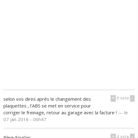
+
0
vote
-
selon vos dires après le changement des
plaquettes , l'ABS se met en service pour
corriger le freinage, retour au garage avec la facture !
—
le
07 jan 2016 - 06h47
+
0
vote
-
Père Fourlas: