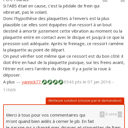
Si l'ABS était en cause, c'est la pédale de frein qui
vibrerait, pas le volant.
Donc l'hypothèse des plaquettes à l'envers est la plus
plausible car elles sont équipées d'un ressort à un bout
destiné à amortir justement cette vibration au moment ou la
plaquette entre en contact avec le disque et jusqu'à ce que la
pression soit adéquate. Après le freinage, ce ressort ramène
la plaquette au point de départ.
On peut vérifier soit même que ce ressort est du bon côté: il
doit être en haut de la plaquette puisque, sur les freins avant,
l'étrier est vers l'arrière du disque. Il y a juste la roue à
déposer.
A plus
—
yannick77
6543 pts
le 07 jan 2016 -
11h09
Meilleure solution (choisie par le demandeur)
+
0
vote
-
Merci à tous pour vos commentaires qui
m'ont quand bien aidés à cerner le pb. En fait
le garage qui a changé mes disques et plaquettes de frein,