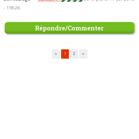
- 19h26
Répondre/Commenter
«
1
2
»