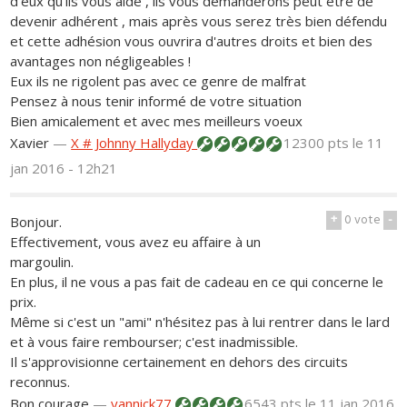
d'eux qu'ils vous aide , ils vous demanderons peut être de
devenir adhérent , mais après vous serez très bien défendu
et cette adhésion vous ouvrira d'autres droits et bien des
avantages non négligeables !
Eux ils ne rigolent pas avec ce genre de malfrat
Pensez à nous tenir informé de votre situation
Bien amicalement et avec mes meilleurs voeux
Xavier
—
X # Johnny Hallyday
12300 pts
le 11
jan 2016 - 12h21
+
0
vote
-
Bonjour.
Effectivement, vous avez eu affaire à un
margoulin.
En plus, il ne vous a pas fait de cadeau en ce qui concerne le
prix.
Même si c'est un "ami" n'hésitez pas à lui rentrer dans le lard
et à vous faire rembourser; c'est inadmissible.
Il s'approvisionne certainement en dehors des circuits
reconnus.
Bon courage
—
yannick77
6543 pts
le 11 jan 2016