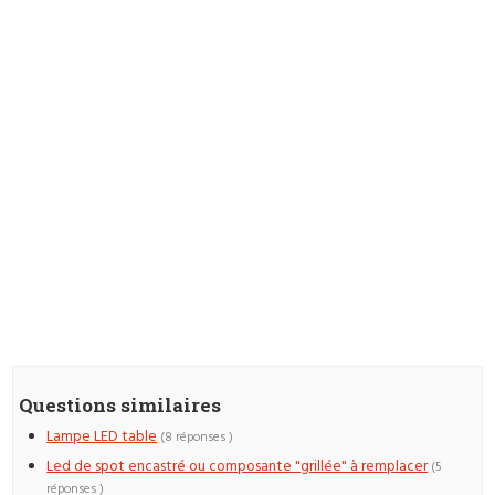
Questions similaires
Lampe LED table
(8 réponses )
Led de spot encastré ou composante "grillée" à remplacer
(5
réponses )