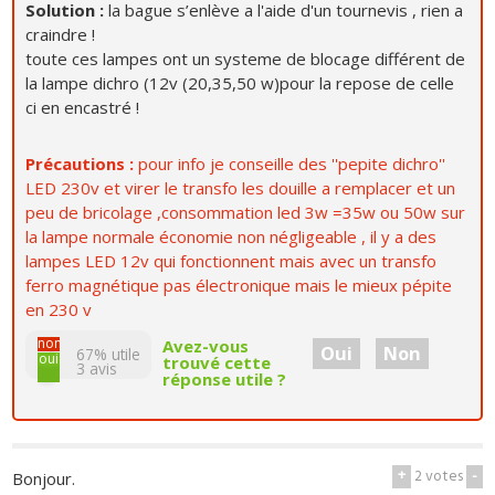
Solution :
la bague s’enlève a l'aide d'un tournevis , rien a
craindre !
toute ces lampes ont un systeme de blocage différent de
la lampe dichro (12v (20,35,50 w)pour la repose de celle
ci en encastré !
Précautions :
pour info je conseille des ''pepite dichro''
LED 230v et virer le transfo les douille a remplacer et un
peu de bricolage ,consommation led 3w =35w ou 50w sur
la lampe normale économie non négligeable , il y a des
lampes LED 12v qui fonctionnent mais avec un transfo
ferro magnétique pas électronique mais le mieux pépite
en 230 v
non
Avez-vous
Oui
Non
67% utile
oui
trouvé cette
3
avis
réponse utile ?
+
2
votes
-
Bonjour.