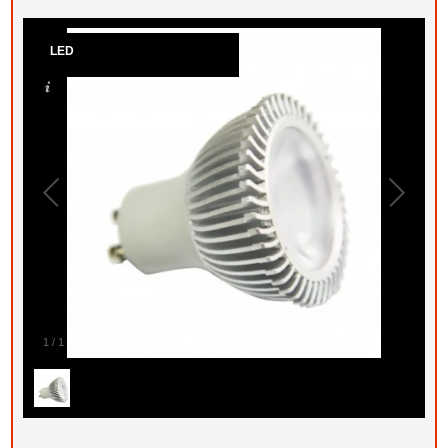
LED
1
/
1