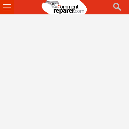
Ouvrir
le
menu