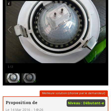
1
/
2
Meilleure solution (choisie par le demandeur)
Proposition de
Niveau : Débutant-e
Le 14 Mar 2016 - 14h26