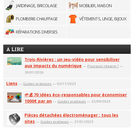
JARDINAGE, BRICOLAGE
MOBILIER, MAISON
PLOMBERIE-CHAUFFAGE
VÊTEMENTS, LINGE, BIJOUX
RÉPARATIONS DIVERSES
A LIRE
Trois-Rivières : un jeu-vidéo pour sensibiliser
aux impacts du numérique
—
Pourquoi réparer ?
—
30/01/2026
Liens
—
Guides pratiques
— 02/11/2023
🌱💰 70 idées éco-responsables pour économiser
1000€ par an
—
Guides pratiques
— 22/09/2023
Pièces détachées électroménager : tous les
sites
—
Guides pratiques
— 27/01/2023