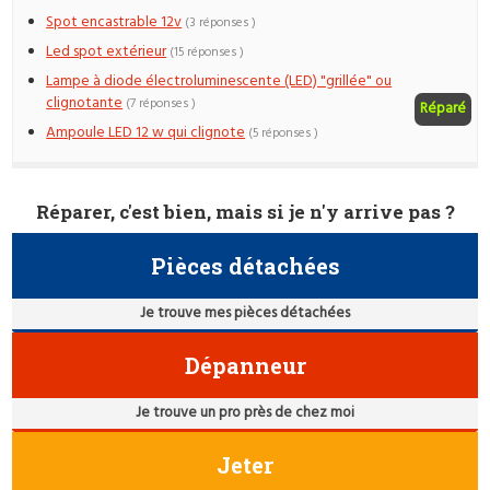
Spot encastrable 12v
(3 réponses )
Led spot extérieur
(15 réponses )
Lampe à diode électroluminescente (LED) "grillée" ou
clignotante
(7 réponses )
Réparé
Ampoule LED 12 w qui clignote
(5 réponses )
Réparer, c'est bien, mais si je n'y arrive pas ?
Pièces détachées
Je trouve mes pièces détachées
Dépanneur
Je trouve un pro près de chez moi
Jeter