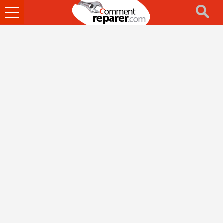
Ouvrir
le
menu