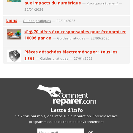
aux impacts du numérique
—
Pourquoi réparer ?
—
30/01/2026
Liens
—
Guides pratiques
— 02/11/2023
🌱💰 70 idées éco-responsables pour économiser
1000€ par an
—
Guides pratiques
— 22/09/2023
Pièces détachées électroménager : tous les
sites
—
Guides pratiques
— 27/01/2023
Lettre d'info
1 à 2 fois par mois, des infos sur la réparation, l'obsolescence
programmée, les déchets et l'environnement.
OK