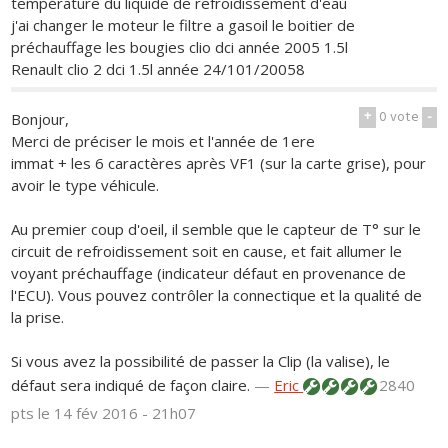
température du liquide de refroidissement d'eau
j'ai changer le moteur le filtre a gasoil le boitier de
préchauffage les bougies clio dci année 2005 1.5l
Renault clio 2 dci 1.5l année 24/101/20058
+
0
vote
-
Bonjour,
Merci de préciser le mois et l'année de 1ere
immat + les 6 caractères après VF1 (sur la carte grise), pour
avoir le type véhicule.
Au premier coup d'oeil, il semble que le capteur de T° sur le
circuit de refroidissement soit en cause, et fait allumer le
voyant préchauffage (indicateur défaut en provenance de
l'ECU). Vous pouvez contrôler la connectique et la qualité de
la prise.
Si vous avez la possibilité de passer la Clip (la valise), le
défaut sera indiqué de façon claire.
—
Eric
2840
pts
le 14 fév 2016 - 21h07