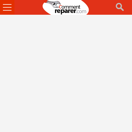
Ouvrir
le
menu