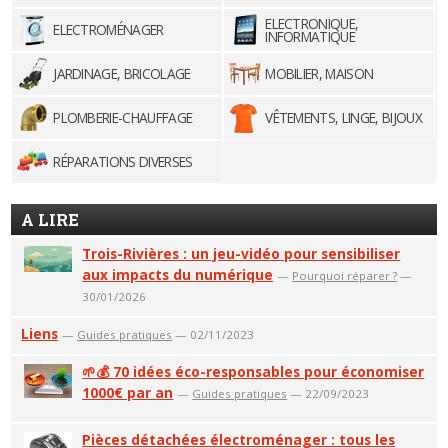
ELECTRONIQUE,
ELECTROMÉNAGER
INFORMATIQUE
JARDINAGE, BRICOLAGE
MOBILIER, MAISON
PLOMBERIE-CHAUFFAGE
VÊTEMENTS, LINGE, BIJOUX
RÉPARATIONS DIVERSES
A LIRE
Trois-Rivières : un jeu-vidéo pour sensibiliser
aux impacts du numérique
—
Pourquoi réparer ?
—
30/01/2026
Liens
—
Guides pratiques
— 02/11/2023
🌱💰 70 idées éco-responsables pour économiser
1000€ par an
—
Guides pratiques
— 22/09/2023
Pièces détachées électroménager : tous les