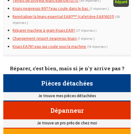
Temps de broyeur krups ea810870/70
(48 réponses )
Réparé
Krups nespresso 897 l'eau coule dans le bac
(3 réponses )
Reinitialiser la krups essential EA81*** (cafetière EA816031)
(58
réponses )
Réparer machine à grain Krups EA81
(27 réponses )
Changement ressort nespresso krups
(1 réponse )
Krups EA781 eau qui coule sous la machine
(16 réponses )
Réparer, c'est bien, mais si je n'y arrive pas ?
Pièces détachées
Je trouve mes pièces détachées
Dépanneur
Je trouve un pro près de chez moi