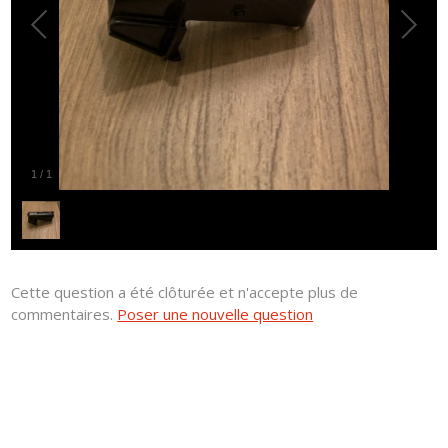
1
/
1
Cette question a été clôturée et n'accepte plus de
commentaires.
Poser une nouvelle question