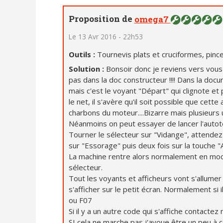
Proposition de
omega7
Le 13 Avr 2016 - 22h53
Outils :
Tournevis plats et cruciformes, pinc
Solution :
Bonsoir donc je reviens vers vous
pas dans la doc constructeur !!!! Dans la docu
mais c'est le voyant "Départ" qui clignote et 
le net, il s'avère qu'il soit possible que cet
charbons du moteur....Bizarre mais plusieurs u
Néanmoins on peut essayer de lancer l'autote
Tourner le sélecteur sur "Vidange", attendez 
sur "Essorage" puis deux fois sur la touche "A
La machine rentre alors normalement en mod
sélecteur.
Tout les voyants et afficheurs vont s'allume
s'afficher sur le petit écran. Normalement si 
ou F07
Si il y a un autre code qui s'affiche contactez m
SI cela ne marche pas j'avoue être un peu à c