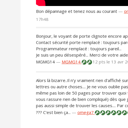
Bon dépannage et tenez nous au courant
—
o
17h48
Bonjour, le voyant de porte clignote encore a
Contact sécurité porte remplacé : toujours parei
Programmateur remplacé : toujours pareil...
Je suis un peu désespéré... Merci de votre aide
MGMG14
—
MGMG14
12 pts
le 13 avr 
Alors là bizarre..Il n'y vraiment rien d'affiché s
lettres ou autre choses.... Je ne vous oublie pa
même pas loin de 50 pages pour trouver quoi fai
vous rassure rien de bien compliqué) dès que je
pas aussi simple de trouver les causes.... Par
??? C'est bien ça...
—
omega7