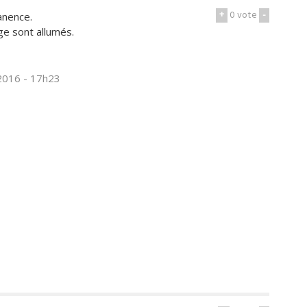
+
0
vote
-
anence.
ge sont allumés.
2016 - 17h23