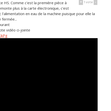
+
1
vote
-
te HS. Comme c'est la première pièce à
remonte plus à la carte électronique, c'est
 l'alimentation en eau de la machine puisque pour elle la
 fermée...
ourant
ite vidéo ci-jointe
ckPg