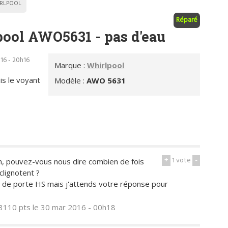
RLPOOL
Réparé
ool AWO5631 - pas d'eau
16 - 20h16
Marque :
Whirlpool
is le voyant
Modèle :
AWO 5631
+
1
vote
-
, pouvez-vous nous dire combien de fois
 clignotent ?
té de porte HS mais j'attends votre réponse pour
3110 pts
le 30 mar 2016 - 00h18