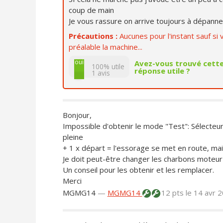
coup de main
Je vous rassure on arrive toujours à dépanner.
Précautions :
Aucunes pour l'instant sauf s
préalable la machine...
non
oui
Avez-vous trouvé cett
100% utile
réponse utile ?
1
avis
Bonjour,
Impossible d'obtenir le mode "Test": Sélecteu
pleine
+ 1 x départ = l'essorage se met en route, ma
Je doit peut-être changer les charbons moteur 
Un conseil pour les obtenir et les remplacer.
Merci
MGMG14
—
MGMG14
12 pts
le 14 avr 