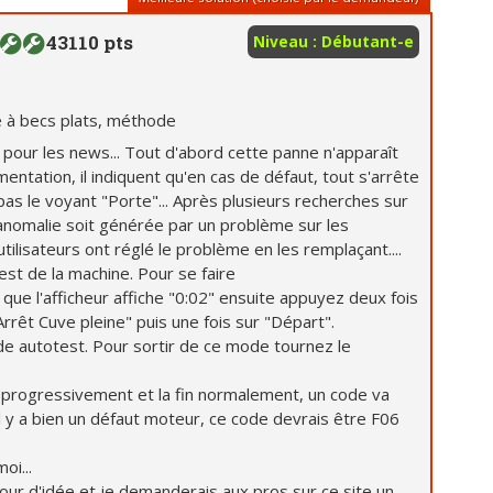
43110 pts
Niveau : Débutant-e
e à becs plats, méthode
 pour les news... Tout d'abord cette panne n'apparaît
mentation, il indiquent qu'en cas de défaut, tout s'arrête
pas le voyant "Porte"... Après plusieurs recherches sur
te anomalie soit générée par un problème sur les
tilisateurs ont réglé le problème en les remplaçant....
st de la machine. Pour se faire
que l'afficheur affiche "0:02" ensuite appuyez deux fois
rrêt Cuve pleine" puis une fois sur "Départ".
e autotest. Pour sortir de ce mode tournez le
r progressivement et la fin normalement, un code va
il y a bien un défaut moteur, ce code devrais être F06
oi...
our d'idée et je demanderais aux pros sur ce site un