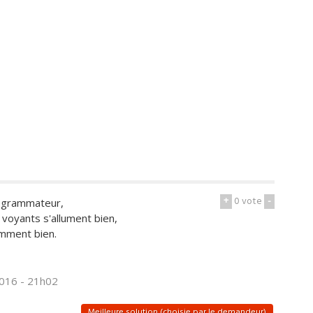
+
0
vote
-
programmateur,
voyants s'allument bien,
mment bien.
2016 - 21h02
Meilleure solution (choisie par le demandeur)