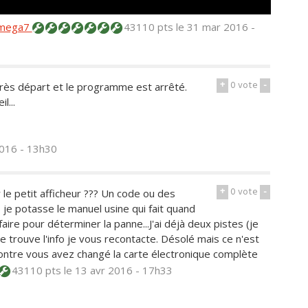
mega7
43110 pts
le 31 mar 2016 -
+
0
vote
-
près départ et le programme est arrêté.
l...
2016 - 13h30
+
0
vote
-
ur le petit afficheur ??? Un code ou des
s je potasse le manuel usine qui fait quand
re pour déterminer la panne...J'ai déjà deux pistes (je
 trouve l'info je vous recontacte. Désolé mais ce n'est
 contre vous avez changé la carte électronique complète
43110 pts
le 13 avr 2016 - 17h33