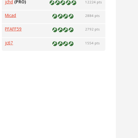
jchd
(PRO)
12224 pts
Micad
2884 pts
PFAFF59
2792 pts
jc67
1554 pts