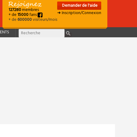
Demander de l'aide
127280
membres
➜ Inscription/Connexion
+ de
15000
fans
+ de
600000
visiteurs/mois
ENTS