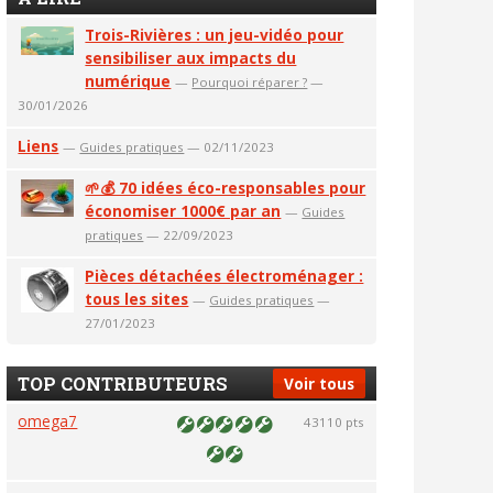
Trois-Rivières : un jeu-vidéo pour
sensibiliser aux impacts du
numérique
—
Pourquoi réparer ?
—
30/01/2026
Liens
—
Guides pratiques
— 02/11/2023
🌱💰 70 idées éco-responsables pour
économiser 1000€ par an
—
Guides
pratiques
— 22/09/2023
Pièces détachées électroménager :
tous les sites
—
Guides pratiques
—
27/01/2023
TOP CONTRIBUTEURS
Voir tous
omega7
43110 pts