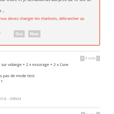
...
i vous devez changer les charbons, débrancher au
e
Oui
Non
+
0
vote
-
r sur vidange + 2 x essorage + 2 x Cuve
is pas de mode test.
?.
2016 - 09h04