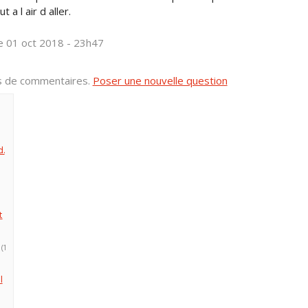
a l air d aller.
e 01 oct 2018 - 23h47
us de commentaires.
Poser une nouvelle question
d.
t
(1
l