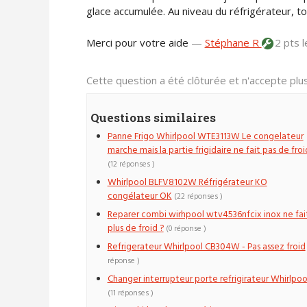
glace accumulée. Au niveau du réfrigérateur, tout 
Merci pour votre aide
—
Stéphane R
2 pts
l
Cette question a été clôturée et n'accepte pl
Questions similaires
Panne Frigo Whirlpool WTE3113W Le congelateur
marche mais la partie frigidaire ne fait pas de froi
(12 réponses )
Whirlpool BLFV8102W Réfrigérateur KO
congélateur OK
(22 réponses )
Reparer combi wirhpool wtv4536nfcix inox ne fai
plus de froid ?
(0 réponse )
Refrigerateur Whirlpool CB304W - Pas assez froid
réponse )
Changer interrupteur porte refrigirateur Whirlpoo
(11 réponses )