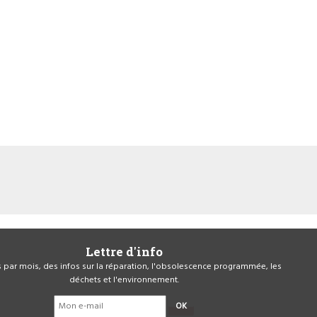
Lettre d'info
is par mois, des infos sur la réparation, l'obsolescence programmée, les
déchets et l'environnement.
OK