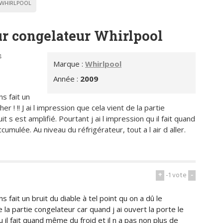
WHIRLPOOL
ur congelateur Whirlpool
4
Marque :
Whirlpool
Année :
2009
s fait un
er ! !! J ai l impression que cela vient de la partie
t s est amplifié. Pourtant j ai l impression qu il fait quand
umulée. Au niveau du réfrigérateur, tout a l air d aller.
+
-1
vote
-
 fait un bruit du diable à tel point qu on a dû le
de la partie congelateur car quand j ai ouvert la porte le
qu il fait quand même du froid et il n a pas non plus de