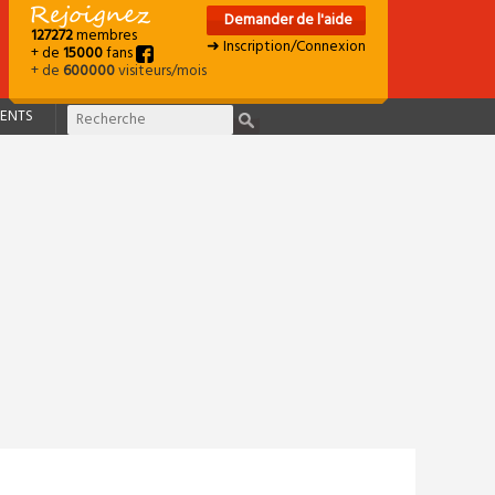
Demander de l'aide
127272
membres
➜ Inscription/Connexion
+ de
15000
fans
+ de
600000
visiteurs/mois
ENTS