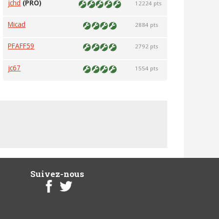
jchd
(PRO)
12224 pts
Micad
2884 pts
PFAFF59
2792 pts
jc67
1554 pts
Suivez-nous