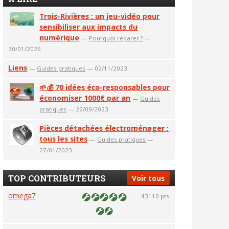
Trois-Rivières : un jeu-vidéo pour
sensibiliser aux impacts du
numérique
—
Pourquoi réparer ?
—
30/01/2026
Liens
—
Guides pratiques
— 02/11/2023
🌱💰 70 idées éco-responsables pour
économiser 1000€ par an
—
Guides
pratiques
— 22/09/2023
Pièces détachées électroménager :
tous les sites
—
Guides pratiques
—
27/01/2023
TOP CONTRIBUTEURS
Voir tous
omega7
43110 pts