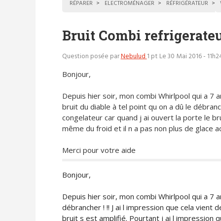
RÉPARER
ELECTROMÉNAGER
RÉFRIGÉRATEUR
Bruit Combi refrigerate
Question posée par
Nebulud
1 pt
Le 30 Mai 2016 - 11h2
Bonjour,
Depuis hier soir, mon combi Whirlpool qui a 7 an
bruit du diable à tel point qu on a dû le débranch
congelateur car quand j ai ouvert la porte le brui
même du froid et il n a pas non plus de glace acc
Merci pour votre aide
Bonjour,
Depuis hier soir, mon combi Whirlpool qui a 7 ans
débrancher ! !! J ai l impression que cela vient 
bruit s est amplifié. Pourtant j ai l impression 