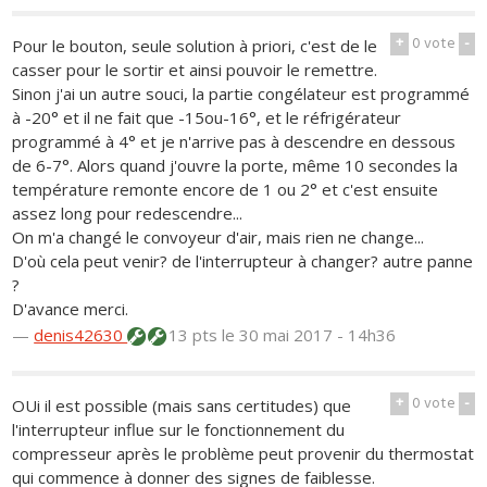
+
0
vote
-
Pour le bouton, seule solution à priori, c'est de le
casser pour le sortir et ainsi pouvoir le remettre.
Sinon j'ai un autre souci, la partie congélateur est programmé
à -20° et il ne fait que -15ou-16°, et le réfrigérateur
programmé à 4° et je n'arrive pas à descendre en dessous
de 6-7°. Alors quand j'ouvre la porte, même 10 secondes la
température remonte encore de 1 ou 2° et c'est ensuite
assez long pour redescendre...
On m'a changé le convoyeur d'air, mais rien ne change...
D'où cela peut venir? de l'interrupteur à changer? autre panne
?
D'avance merci.
—
denis42630
13 pts
le 30 mai 2017 - 14h36
+
0
vote
-
OUi il est possible (mais sans certitudes) que
l'interrupteur influe sur le fonctionnement du
compresseur après le problème peut provenir du thermostat
qui commence à donner des signes de faiblesse.