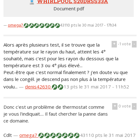
WHIRLPOOL S20DRSS33A
Document pdf
—
omega7
43110 pts
le 30 mai 2017 - 17h34
+
-1
vote
-
Alors après plusieurs test, il se trouve que la
température sur le rayon du haut, atteint les 4°
souhaité, mais c'est pour les rayon du dessous que la
température est 3 ou 4° plus élevé...
Peut-être que c'est normal finalement ? j'en doute vu que
dans le congél. je descend pas non plus à la température
voulu...
—
denis42630
13 pts
le 31 mai 2017 - 11h52
+
0
vote
-
Donc c'est un problème de thermostat comme
je vous l'indiquait.... Il faut chercher la panne dans
ce domaine.
Cdlt
—
omega7
43110 pts
le 31 mai 2017