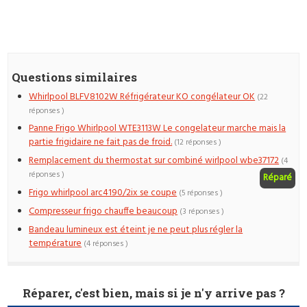
Questions similaires
Whirlpool BLFV8102W Réfrigérateur KO congélateur OK
(22
réponses )
Panne Frigo Whirlpool WTE3113W Le congelateur marche mais la
partie frigidaire ne fait pas de froid.
(12 réponses )
Remplacement du thermostat sur combiné wirlpool wbe37172
(4
réponses )
Réparé
Frigo whirlpool arc4190/2ix se coupe
(5 réponses )
Compresseur frigo chauffe beaucoup
(3 réponses )
Bandeau lumineux est éteint je ne peut plus régler la
température
(4 réponses )
Réparer, c'est bien, mais si je n'y arrive pas ?