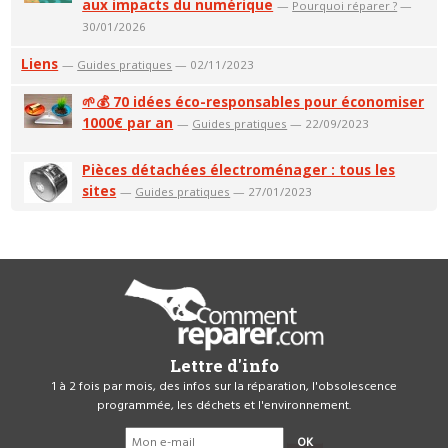
aux impacts du numérique
—
Pourquoi réparer ?
—
30/01/2026
Liens
—
Guides pratiques
— 02/11/2023
🌱💰 70 idées éco-responsables pour économiser
1000€ par an
—
Guides pratiques
— 22/09/2023
Pièces détachées électroménager : tous les
sites
—
Guides pratiques
— 27/01/2023
Lettre d'info
1 à 2 fois par mois, des infos sur la réparation, l'obsolescence
programmée, les déchets et l'environnement.
OK