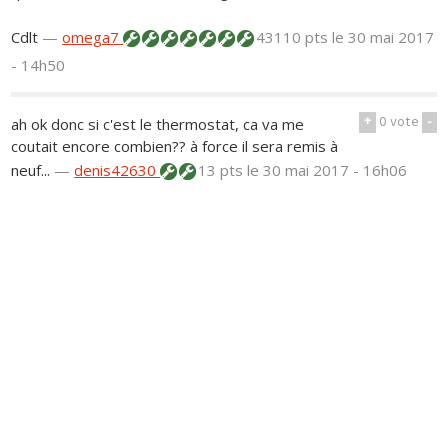
Cdlt
—
omega7
43110 pts
le 30 mai 2017
- 14h50
+
0
vote
-
ah ok donc si c'est le thermostat, ca va me
coutait encore combien?? à force il sera remis à
neuf...
—
denis42630
13 pts
le 30 mai 2017 - 16h06