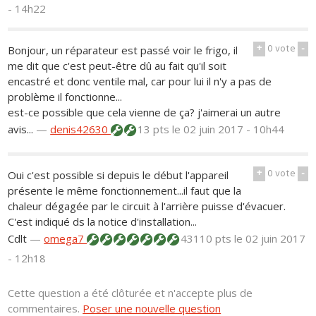
- 14h22
+
0
vote
-
Bonjour, un réparateur est passé voir le frigo, il
me dit que c'est peut-être dû au fait qu'il soit
encastré et donc ventile mal, car pour lui il n'y a pas de
problème il fonctionne...
est-ce possible que cela vienne de ça? j'aimerai un autre
avis...
—
denis42630
13 pts
le 02 juin 2017 - 10h44
+
0
vote
-
Oui c'est possible si depuis le début l'appareil
présente le même fonctionnement...il faut que la
chaleur dégagée par le circuit à l'arrière puisse d'évacuer.
C'est indiqué ds la notice d'installation...
Cdlt
—
omega7
43110 pts
le 02 juin 2017
- 12h18
Cette question a été clôturée et n'accepte plus de
commentaires.
Poser une nouvelle question