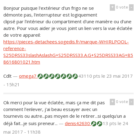
+
0
vote
-
Bonjour puisque l'extérieur d'un frigo ne se
démonte pas, l'interrupteur est logiquement
clipsé par l'intérieur du compartiment d'une manière ou d'une
autre. Pour vous aider je vous joint un lien vers la vue éclatée
de votre appareil:
https://pieces-detachees.sogedis.fr/marque-WHIRLPOOL-
reference-
S25DRSS33slashAslashG+S25DRSS33.A.G+S25DRSS33AG+85
8616801021.htm
Cdlt
—
omega7
43110 pts
le 23 mai 2017
- 15h21
+
0
vote
-
Ok merci pour la vue éclatée, mais ça me dit pas
comment l'enlever, j'ai beau essayer avec un
tournevis ou autre...pas moyen de le retirer...si quelqu'un a
déjà fait...je suis preneur...
—
denis42630
13 pts
le 24
mai 2017 - 11h38