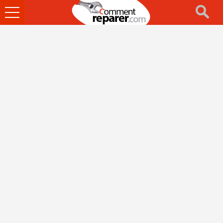
Ouvrir
le
menu