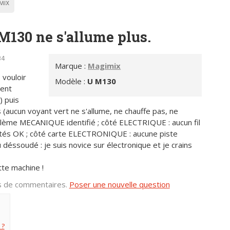
MIX
130 ne s'allume plus.
34
Marque :
Magimix
 vouloir
Modèle :
U M130
ment
 puis
 (aucun voyant vert ne s'allume, ne chauffe pas, ne
blème MECANIQUE identifié ; côté ELECTRIQUE : aucun fil
stés OK ; côté carte ELECTRONIQUE : aucune piste
éssoudé : je suis novice sur électronique et je crains
tte machine !
us de commentaires.
Poser une nouvelle question
 ?