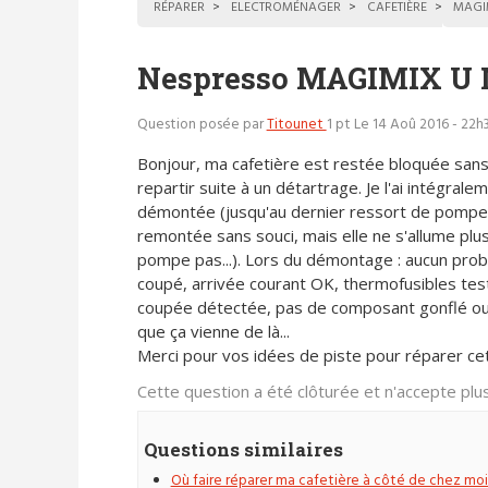
RÉPARER
ELECTROMÉNAGER
CAFETIÈRE
MAGI
Nespresso MAGIMIX U M
Question posée par
Titounet
1 pt
Le 14 Aoû 2016 - 22h
Bonjour, ma cafetière est restée bloquée sans
repartir suite à un détartrage. Je l'ai intégrale
démontée (jusqu'au dernier ressort de pompe)
remontée sans souci, mais elle ne s'allume plus
pompe pas...). Lors du démontage : aucun pro
coupé, arrivée courant OK, thermofusibles te
coupée détectée, pas de composant gonflé ou d
que ça vienne de là...
Merci pour vos idées de piste pour réparer ce
Cette question a été clôturée et n'accepte pl
Questions similaires
Où faire réparer ma cafetière à côté de chez moi