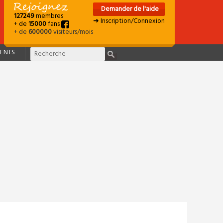
Demander de l'aide
127249
membres
➜ Inscription/Connexion
+ de
15000
fans
+ de
600000
visiteurs/mois
ENTS