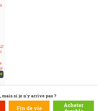
au
227
s
a
ur
ré
, mais si je n'y arrive pas ?
Acheter
Fin de vie
durable