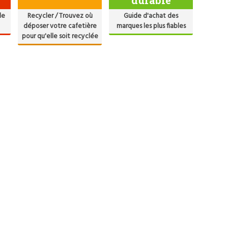
de
Recycler / Trouvez où
Guide d'achat des
déposer votre cafetière
marques les plus fiables
pour qu'elle soit recyclée