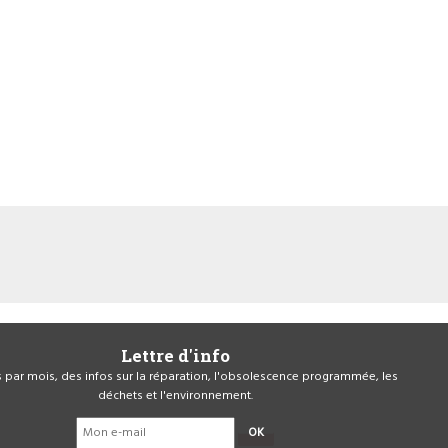
Lettre d'info
is par mois, des infos sur la réparation, l'obsolescence programmée, les
déchets et l'environnement.
OK