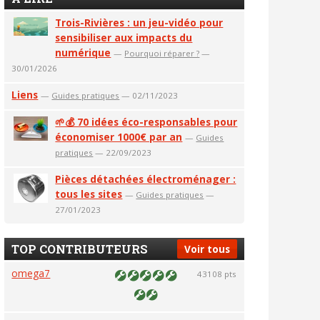
Trois-Rivières : un jeu-vidéo pour
sensibiliser aux impacts du
numérique
—
Pourquoi réparer ?
—
30/01/2026
Liens
—
Guides pratiques
— 02/11/2023
🌱💰 70 idées éco-responsables pour
économiser 1000€ par an
—
Guides
pratiques
— 22/09/2023
Pièces détachées électroménager :
tous les sites
—
Guides pratiques
—
27/01/2023
TOP CONTRIBUTEURS
Voir tous
omega7
43108 pts