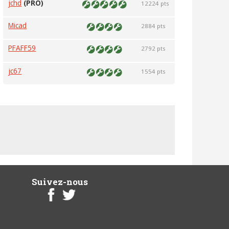
jchd
(PRO)
12224 pts
Micad
2884 pts
PFAFF59
2792 pts
jc67
1554 pts
Suivez-nous