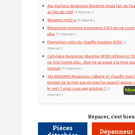
Ma machine Nespresso Magimix inissia fait de l'e
au lieu du café
(3 réponses )
Magimix m130-u
(0 réponse )
Réparation magimix expression 11411 qui ne coule
plus.
(11 réponses )
Demonter corps de chauffe magimix M130
(2
réponses )
Cafetière Nespresso Magimix M100 référence 11
ne fonctionne plus - Rien ne se passe à la mise sou
tension
(13 réponses )
Ma MAGIMIX Nespresso s'allume et chauffe mais l
pompe ne se met pas en marche quand j'appuie s
le vert ? avez vous une solution ?
(2
Répa
réponses )
Réparer, c'est bien
Pièces
Dépanneur
détachées