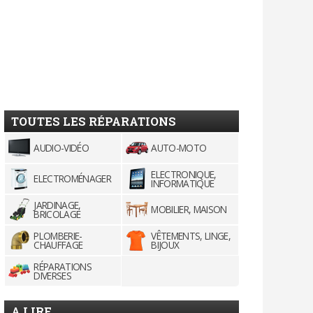
TOUTES LES RÉPARATIONS
AUDIO-VIDÉO
AUTO-MOTO
ELECTRONIQUE,
ELECTROMÉNAGER
INFORMATIQUE
JARDINAGE,
MOBILIER, MAISON
BRICOLAGE
PLOMBERIE-
VÊTEMENTS, LINGE,
CHAUFFAGE
BIJOUX
RÉPARATIONS
DIVERSES
A LIRE