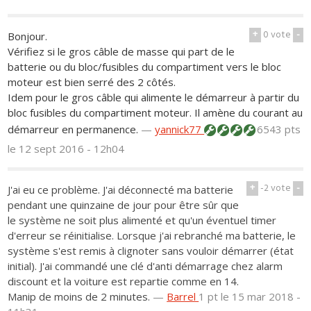
+
0
vote
-
Bonjour.
Vérifiez si le gros câble de masse qui part de le
batterie ou du bloc/fusibles du compartiment vers le bloc
moteur est bien serré des 2 côtés.
Idem pour le gros câble qui alimente le démarreur à partir du
bloc fusibles du compartiment moteur. Il amène du courant au
démarreur en permanence.
—
yannick77
6543 pts
le 12 sept 2016 - 12h04
+
-2
vote
-
J'ai eu ce problème. J'ai déconnecté ma batterie
pendant une quinzaine de jour pour être sûr que
le système ne soit plus alimenté et qu'un éventuel timer
d'erreur se réinitialise. Lorsque j'ai rebranché ma batterie, le
système s'est remis à clignoter sans vouloir démarrer (état
initial). J'ai commandé une clé d'anti démarrage chez alarm
discount et la voiture est repartie comme en 14.
Manip de moins de 2 minutes.
—
Barrel
1 pt
le 15 mar 2018 -