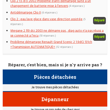
Clio 2 1.5 d’ci 2002 Problème d’anti démarrage suite à un
changement de batterie mise à l’envers
(4 réponses )
Antidémarrage Clio II
(6 réponses )
Clio 2 : eau lave glace dans vase direction assistée
(5
Réparé
réponses )
Megane 2 1l9 dci 2003 ne démarre pas , diag auto n'a pas réussi a
se connecté a l'ecu
(10 réponses )
Réparé
Problème démarrage Renault Grand Scenic 2 1.9dCi 131ch
=Transmission AUTOMATIQUE=
(12 réponses )
Réparer, c'est bien, mais si je n'y arrive pas ?
Pièces détachées
Je trouve mes pièces détachées
Dépanneur
Je trouve un pro près de chez moi