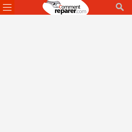
Ouvrir
le
menu