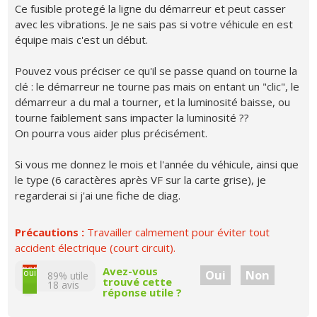
Ce fusible protegé la ligne du démarreur et peut casser
avec les vibrations. Je ne sais pas si votre véhicule en est
équipe mais c'est un début.
Pouvez vous préciser ce qu'il se passe quand on tourne la
clé : le démarreur ne tourne pas mais on entant un "clic", le
démarreur a du mal a tourner, et la luminosité baisse, ou
tourne faiblement sans impacter la luminosité ??
On pourra vous aider plus précisément.
Si vous me donnez le mois et l'année du véhicule, ainsi que
le type (6 caractères après VF sur la carte grise), je
regarderai si j'ai une fiche de diag.
Précautions :
Travailler calmement pour éviter tout
accident électrique (court circuit).
non
Avez-vous
oui
Oui
Non
89% utile
trouvé cette
18
avis
réponse utile ?