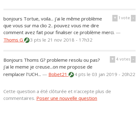
+
1
vote
-
bonjours Tortue, voila... j'ai le même problème
que vous sur ma clio 2.. pouvez vous me dire
comment avez fait pour finaliser ce problème merci.
—
Thoms G
3 pts
le 21 nov 2018 - 17h32
+
4
votes
-
Bonjours Thoms G? probleme resolu ou pas?
j'ai le meme je creuse...on me propose de
remplacer l'UCH...
—
Bobet21
4 pts
le 03 jan 2019 - 20h22
Cette question a été clôturée et n'accepte plus de
commentaires.
Poser une nouvelle question