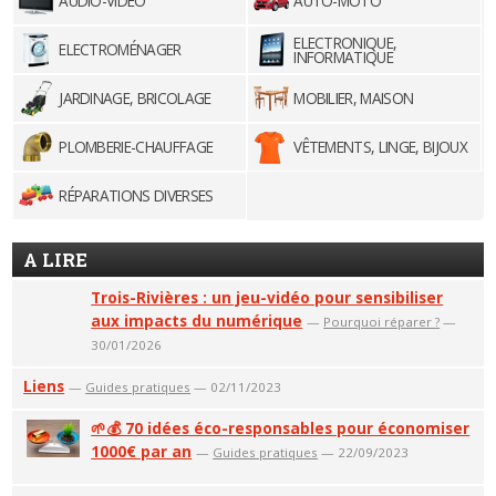
AUDIO-VIDÉO
AUTO-MOTO
ELECTRONIQUE,
ELECTROMÉNAGER
INFORMATIQUE
JARDINAGE, BRICOLAGE
MOBILIER, MAISON
PLOMBERIE-CHAUFFAGE
VÊTEMENTS, LINGE, BIJOUX
RÉPARATIONS DIVERSES
A LIRE
Trois-Rivières : un jeu-vidéo pour sensibiliser
aux impacts du numérique
—
Pourquoi réparer ?
—
30/01/2026
Liens
—
Guides pratiques
— 02/11/2023
🌱💰 70 idées éco-responsables pour économiser
1000€ par an
—
Guides pratiques
— 22/09/2023