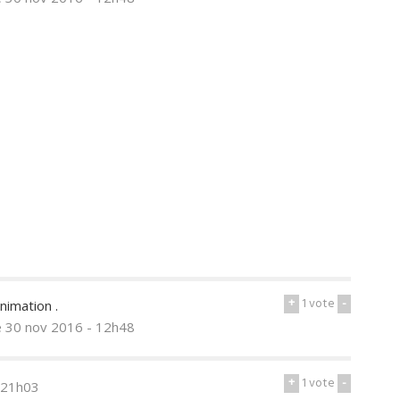
+
1
vote
-
nimation .
e 30 nov 2016 - 12h48
+
1
vote
-
 21h03