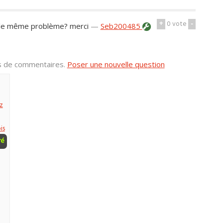
+
0
vote
-
ai le même problème? merci
—
Seb200485
us de commentaires.
Poser une nouvelle question
z
is
ré