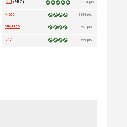
jchd
(PRO)
12224 pts
Micad
2884 pts
PFAFF59
2792 pts
jc67
1554 pts