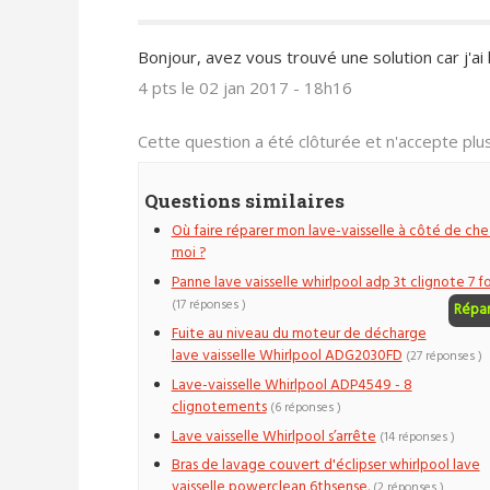
Bonjour, avez vous trouvé une solution car j'
4 pts
le 02 jan 2017 - 18h16
Cette question a été clôturée et n'accepte pl
Questions similaires
Où faire réparer mon lave-vaisselle à côté de che
moi ?
Panne lave vaisselle whirlpool adp 3t clignote 7 fo
(17 réponses )
Répa
Fuite au niveau du moteur de décharge
lave vaisselle Whirlpool ADG2030FD
(27 réponses )
Lave-vaisselle Whirlpool ADP4549 - 8
clignotements
(6 réponses )
Lave vaisselle Whirlpool s’arrête
(14 réponses )
Bras de lavage couvert d'éclipser whirlpool lave
vaisselle powerclean 6thsense.
(2 réponses )