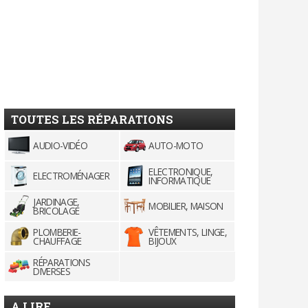
TOUTES LES RÉPARATIONS
AUDIO-VIDÉO
AUTO-MOTO
ELECTRONIQUE,
ELECTROMÉNAGER
INFORMATIQUE
JARDINAGE,
MOBILIER, MAISON
BRICOLAGE
PLOMBERIE-
VÊTEMENTS, LINGE,
CHAUFFAGE
BIJOUX
RÉPARATIONS
DIVERSES
A LIRE