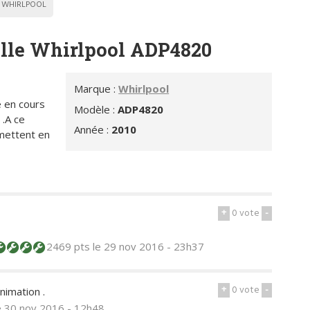
WHIRLPOOL
elle Whirlpool ADP4820
Marque :
Whirlpool
e en cours
Modèle :
ADP4820
.A ce
Année :
2010
 mettent en
+
0
vote
-
2469 pts
le 29 nov 2016 - 23h37
+
0
vote
-
nimation .
e 30 nov 2016 - 12h48