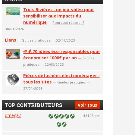
Trois-Rivières : un jeu-vidéo pour
sensibiliser aux impacts du
numérique
—
Pourquoi réparer ?
—
30/01/2026
Liens
—
Guides pratiques
— 02/11/2023
🌱💰 70 idées éco-responsables pour
économiser 1000€ par an
—
Guides
pratiques
— 22/09/2023
Pièces détachées électroménager :
tous les sites
—
Guides pratiques
—
27/01/2023
TOP CONTRIBUTEURS
Voir tous
omega7
43108 pts