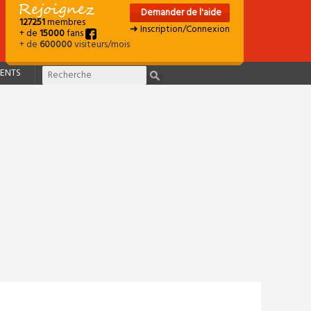
Demander de l'aide
127251
membres
➜ Inscription/Connexion
+ de
15000
fans
+ de
600000
visiteurs/mois
ENTS