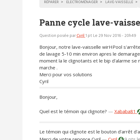
RÉPARER
ELECTROMÉNAGER
LAVE-VAISSELLE
Panne cycle lave-vaiss
Question posée par
Cyril
1 pt
Le 29 Nov 2016 - 20h49
Bonjour, notre lave-vaisselle wirHPool s'arrêt
de lavage 5-10 min environ apres le demarage 
moment la le clignotants et le bip d'alarme se
marche .
Merci pour vos solutions
Cyril
Bonjour,
Quel est le témoin qui clignote?
—
Xababa81
Le témoin qui clignote est le bouton d'arrêt d'a
Merci de votre reponce Cyril
—
Cyril
9 pts
l