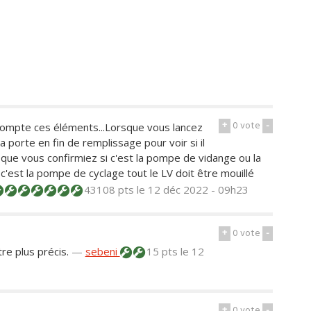
+
0
vote
-
ompte ces éléments...Lorsque vous lancez
la porte en fin de remplissage pour voir si il
ent que vous confirmiez si c'est la pompe de vidange ou la
'est la pompe de cyclage tout le LV doit être mouillé
43108 pts
le 12 déc 2022 - 09h23
+
0
vote
-
tre plus précis.
—
sebeni
15 pts
le 12
+
0
vote
-