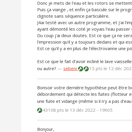
Donc je mets de l'eau et les rotors se mettent a
Puis ça viange , et enfin ça bascule sur le pr
clignote sans séquence particulière.
J4ai testé avec un autre programme, et j'ai l'i
ayant démonté les coté je voyais l'eau passer d
Du coup j'ai deux doutes. Est ce que ça ne se
l'impression qu'il y a toujours dedans et qui es
Est ce qu'il y a en plus de l'électrovanne une 
Est ce que le fait d'avoir incliné le lave vaisse
ou autre?
—
sebeni
15 pts
le 12 déc 202
Bonsoir votre dernière hypothèse peut être bon
débordement qui détecte les fuites (flotteur et c
une fuite et vidange (même si il n'y a pas d'eau
43108 pts
le 13 déc 2022 - 19h05
Bonjour,