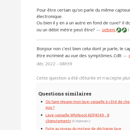
Pour être certain qu'on parle du même capteur, c
électronique.
Ou bien il y en a un autre en fond de cuve? Il d
ou un débit mètre peut être?
—
sebeni
1
Bonjour non c'est bien celui dont je parle, le 
être incriminé au vue des symptômes..Cdlt
—
déc 2022 - 08h59
Cette question a été clôturée et n'accepte pl
Questions similaires
Où faire réparer mon lave-vaisselle à côté de che
moi ?
Lave-vaisselle Whirlpool ADP4549 - 8
clignotements
(6 réponses )
Fuite au niveau du moteur de décharge lave