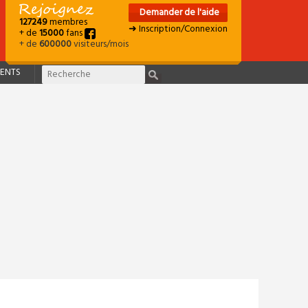
Demander de l'aide
127249
membres
➜ Inscription/Connexion
+ de
15000
fans
+ de
600000
visiteurs/mois
ENTS