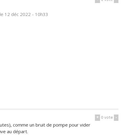
le 12 déc 2022 - 10h33
+
0
vote
-
nutes), comme un bruit de pompe pour vider
uve au départ.