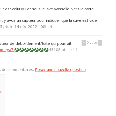
'est celui qui et sous le lave vaisselle. Vers la carte
oit y avoir un capteur pour indiquer que la cuve est vide
5 pts
le 14 déc 2022 - 08h44
+
0
vote
-
capteur de débordement/fuite qui pourrait
omega7
43108 pts
le 14
us de commentaires.
Poser une nouvelle question
z