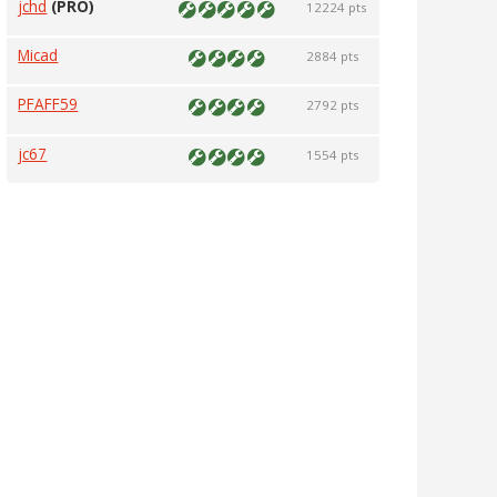
jchd
(PRO)
12224 pts
Micad
2884 pts
PFAFF59
2792 pts
jc67
1554 pts