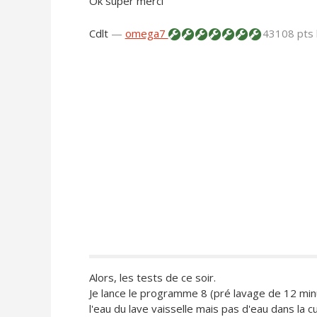
Ok super merci
Cdlt
—
omega7
43108 pts
Alors, les tests de ce soir.
Je lance le programme 8 (pré lavage de 12 mi
l'eau du lave vaisselle mais pas d'eau dans la c