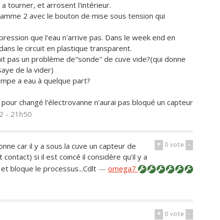
 tourner, et arrosent l'intérieur.
ogramme 2 avec le bouton de mise sous tension qui
mpression que l'eau n'arrive pas. Dans le week end en
ans le circuit en plastique transparent.
rait pas un problème de"sonde" de cuve vide?(qui donne
saye de la vider)
pompe a eau à quelque part?
lle pour changé l'électrovanne n'aurai pas bloqué un capteur
2 - 21h50
+
0
vote
-
ne car il y a sous la cuve un capteur de
ontact) si il est coincé il considère qu'il y a
 et bloque le processus...Cdlt
—
omega7
+
0
vote
-