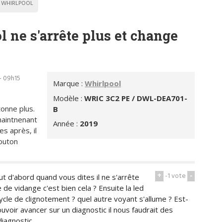
WHIRLPOOL
 ne s'arrête plus et change
- 09h15
Marque :
Whirlpool
Modèle :
WRIC 3C2 PE / DWL-DEA701-
itonne plus.
B
 maintnenant
Année :
2019
s après, il
outon
+
-1
vote
-
out d'abord quand vous dites il ne s'arrête
e vidange c'est bien cela ? Ensuite la led
ycle de clignotement ? quel autre voyant s'allume ? Est-
uvoir avancer sur un diagnostic il nous faudrait des
diagnostic