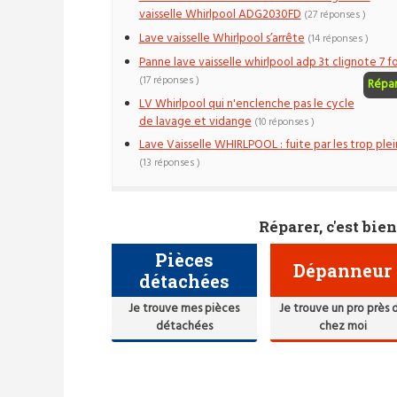
vaisselle Whirlpool ADG2030FD
(27 réponses )
Lave vaisselle Whirlpool s’arrête
(14 réponses )
Panne lave vaisselle whirlpool adp 3t clignote 7 fo
(17 réponses )
Répa
LV Whirlpool qui n'enclenche pas le cycle
de lavage et vidange
(10 réponses )
Lave Vaisselle WHIRLPOOL : fuite par les trop plei
(13 réponses )
Réparer, c'est bien
Pièces
Dépanneur
détachées
Je trouve mes pièces
Je trouve un pro près 
détachées
chez moi