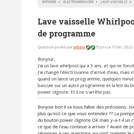
RÉPARER
ELECTROMÉNAGER
LAVE-VAISSELLE
Lave vaisselle Whirlpool
de programme
Question posée par
sebeni
15 pts
Le 11 Déc 2022 
Bonjour,
J'ai un lave whirlpool qui a 3 ans, et qui ne fonc
J'ai changé l'électrovanne d'arrivé d'eau, mais
quand on lance un programme, quelques minute
bascule sur un autre programme et la led du b
power clignote. Et il ne s'arrête pas.
Bonjour bon il va nous falloir des précisions...t
plus qu'est-ce que vous entendez ?? La pompe d
du bouton power clignote OK mais y-a-t-il un c
ce que de l'eau continue à arriver ? Avant de po
réponses à ces questions qui vont orienter le 