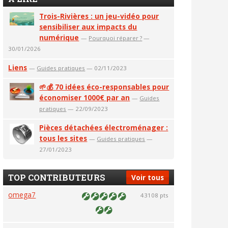
Trois-Rivières : un jeu-vidéo pour
sensibiliser aux impacts du
numérique
—
Pourquoi réparer ?
—
30/01/2026
Liens
—
Guides pratiques
— 02/11/2023
🌱💰 70 idées éco-responsables pour
économiser 1000€ par an
—
Guides
pratiques
— 22/09/2023
Pièces détachées électroménager :
tous les sites
—
Guides pratiques
—
27/01/2023
TOP CONTRIBUTEURS
Voir tous
omega7
43108 pts