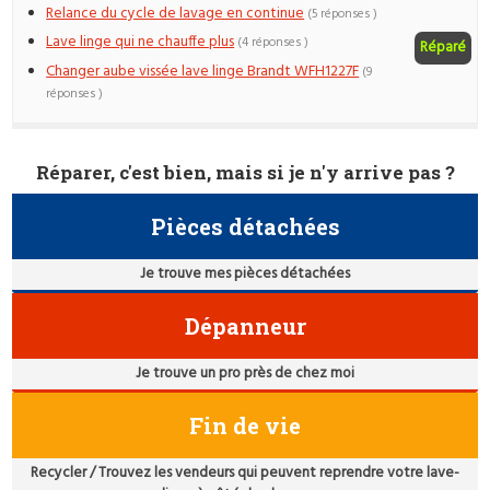
Relance du cycle de lavage en continue
(5 réponses )
Lave linge qui ne chauffe plus
(4 réponses )
Réparé
Changer aube vissée lave linge Brandt WFH1227F
(9
réponses )
Réparer, c'est bien, mais si je n'y arrive pas ?
Pièces détachées
Je trouve mes pièces détachées
Dépanneur
Je trouve un pro près de chez moi
Fin de vie
Recycler / Trouvez les vendeurs qui peuvent reprendre votre lave-