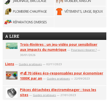
JARDINAGE, BRICOLAGE
MOBILIER, MAISON
PLOMBERIE-CHAUFFAGE
VÊTEMENTS, LINGE, BIJOUX
RÉPARATIONS DIVERSES
A LIRE
Trois-Rivières : un jeu-vidéo pour sensibiliser
aux impacts du numérique
—
Pourquoi réparer ?
—
30/01/2026
Liens
—
Guides pratiques
— 02/11/2023
🌱💰 70 idées éco-responsables pour économiser
1000€ par an
—
Guides pratiques
— 22/09/2023
Pièces détachées électroménager : tous les
sites
—
Guides pratiques
— 27/01/2023