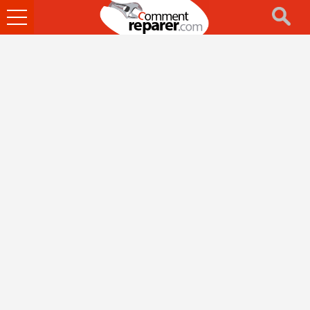
Ouvrir
le
menu