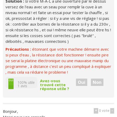
Solution :
si votre M-A-L a une ouverture par le dessus
versez de l'eau avec un seau pour remplir la cuve à un
niveau normal ! et faite un essai pour tester la chauffe , si
ok, pressostat à régler : si il y a une vis de réglage ! si pas
ok : contrôler aux bornes de la résistance si il y a du 230v ,
si ok résistance hs , et oui ! même neuve elle peut être hs !
ensuite si les cosses sont correctes ( pas "brulé" ,
déboités , mauvaises connections )
Précautions :
étonnant que votre machine démarre avec
si peux d'eau , la résistance doit fonctionner ! ensuite pire
se serai la platine électronique ou une mauvaise manip du
programme , à distance c'est un peu compliqué à expliquer
, mais cela va réduire le probleme !
non
oui
Avez-vous
Oui
Non
100% utile
trouvé cette
1
avis
réponse utile ?
+
0
vote
-
Bonjour,