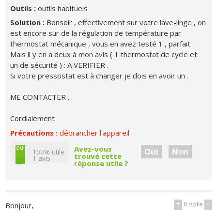
Outils :
outils habituels
Solution :
Bonsoir , effectivement sur votre lave-linge , on
est encore sur de la régulation de température par
thermostat mécanique , vous en avez testé 1 , parfait .
Mais il y en a deux à mon avis ( 1 thermostat de cycle et
un de sécurité ) : A VERIFIER .
Si votre pressostat est à changer je dois en avoir un .
ME CONTACTER .
Cordialement
Précautions :
débrancher l'appareil
non
oui
Avez-vous
Oui
Non
100% utile
trouvé cette
1
avis
réponse utile ?
+
0
vote
-
Bonjour,