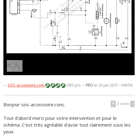
1
/
1
—
SOS-accessoire.com
1185 pts —
PRO
le 26 jan 2017 - 09h56
+
0
vote
-
Bonjour sos-accessoire.com,
Tout d'abord merci pour votre intervention et pour le
schéma. C'est très agréable d'avoir tout clairement sous les
yeux.