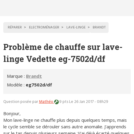
RÉPARER
ELECTROMÉNAGER
LAVE-LINGE
BRANDT
Problème de chauffe sur lave-
linge Vedette eg-7502d/df
Marque :
Brandt
Modèle :
eg7502d/df
Question posée par
Mathéo
9 pts
Le 26 Jan 2017 - 08h29
Bonjour,
Mon lave-linge ne chauffe plus depuis quelques temps, mais
le cycle semble se dérouler sans autre anomalie. J'apprends
sur le tas depuis plusieurs semaine :)J'ai déjà écarté quelques