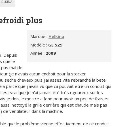
HELKINA
efroidi plus
Marque :
Helkina
Modèle :
GE 529
Année :
2009
9. Depuis
s que le
 pas mal de
ieur (je n'avais aucun endroit pour la stocker
au seche cheveux puis j'ai assez vite rebranché la bete
 cela parce que j'avais vu que ca pouvait etre un conduit qui
il est vrai que je n'ai jamais été très rigoureux sur les
s je dois le mettre a fond pour avoir un peu de frais et
aussi nettoyé la grille derrière qui est chaude mais pas
vé) de ventilateur dans la machine.
ible que le problème vienne effectivement de ce conduit