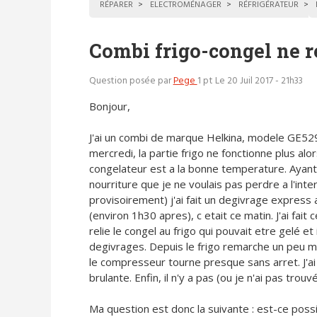
RÉPARER
ELECTROMÉNAGER
RÉFRIGÉRATEUR
Combi frigo-congel ne r
Question posée par
Pege
1 pt
Le 20 Juil 2017 - 21h33
Bonjour,
J'ai un combi de marque Helkina, modele GE52
mercredi, la partie frigo ne fonctionne plus alor
congelateur est a la bonne temperature. Ayant
nourriture que je ne voulais pas perdre a l'inter
provisoirement) j'ai fait un degivrage express 
(environ 1h30 apres), c etait ce matin. J'ai fait
relie le congel au frigo qui pouvait etre gelé et 
degivrages. Depuis le frigo remarche un peu mai
le compresseur tourne presque sans arret. J'ai 
brulante. Enfin, il n'y a pas (ou je n'ai pas trou
Ma question est donc la suivante : est-ce poss