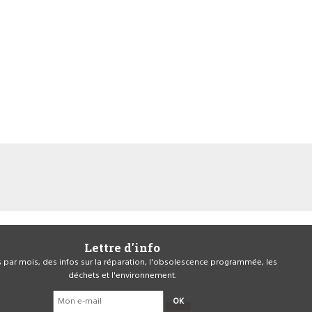
Lettre d'info
is par mois, des infos sur la réparation, l'obsolescence programmée, les
déchets et l'environnement.
OK