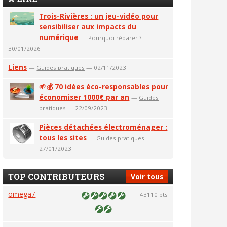
Trois-Rivières : un jeu-vidéo pour
sensibiliser aux impacts du
numérique
—
Pourquoi réparer ?
—
30/01/2026
Liens
—
Guides pratiques
— 02/11/2023
🌱💰 70 idées éco-responsables pour
économiser 1000€ par an
—
Guides
pratiques
— 22/09/2023
Pièces détachées électroménager :
tous les sites
—
Guides pratiques
—
27/01/2023
TOP CONTRIBUTEURS
Voir tous
omega7
43110 pts