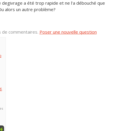
e degivrage a été trop rapide et ne l'a débouché que
Ou alors un autre problème?
us de commentaires.
Poser une nouvelle question
p
d.
es
ré