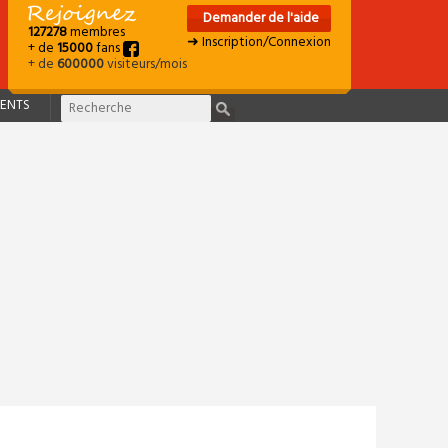
Demander de l'aide
127278
membres
➜ Inscription/Connexion
+ de
15000
fans
+ de
600000
visiteurs/mois
ENTS