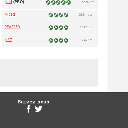
jchd
(PRO)
12224 pts
Micad
2884 pts
PFAFF59
2792 pts
jc67
1554 pts
Suivez-nous