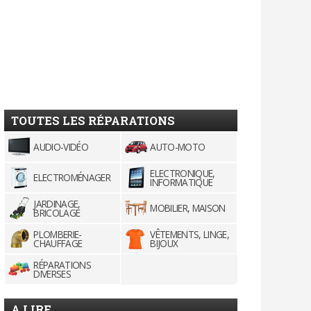
TOUTES LES RÉPARATIONS
AUDIO-VIDÉO
AUTO-MOTO
ELECTRONIQUE,
ELECTROMÉNAGER
INFORMATIQUE
JARDINAGE,
MOBILIER, MAISON
BRICOLAGE
PLOMBERIE-
VÊTEMENTS, LINGE,
CHAUFFAGE
BIJOUX
RÉPARATIONS
DIVERSES
A LIRE