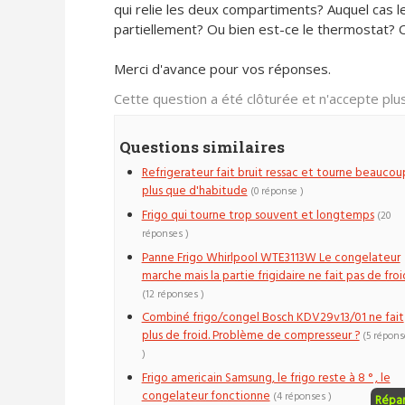
qui relie les deux compartiments? Auquel cas l
partiellement? Ou bien est-ce le thermostat? 
Merci d'avance pour vos réponses.
Cette question a été clôturée et n'accepte pl
Questions similaires
Refrigerateur fait bruit ressac et tourne beaucou
plus que d'habitude
(0 réponse )
Frigo qui tourne trop souvent et longtemps
(20
réponses )
Panne Frigo Whirlpool WTE3113W Le congelateur
marche mais la partie frigidaire ne fait pas de froi
(12 réponses )
Combiné frigo/congel Bosch KDV29v13/01 ne fait
plus de froid. Problème de compresseur ?
(5 répons
)
Frigo americain Samsung, le frigo reste à 8 ° , le
congelateur fonctionne
(4 réponses )
Répa