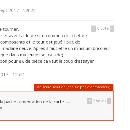
sept 2017 - 12h22
+
0
vote
-
de tourner.
et avec l'aide de site comme celui-ci et de
composants et le tour est joué,150€ de
 machine neuve. Après il faut être un minimum bricoleur
onique dans ma jeunesse, ca aide)
,bon pour 8€ de pièce ca vaut le coup d'essayer
2017 - 12h51
Meilleure solution (choisie par le demandeur)
+
2
votes
-
partie alimentation de la carte.
—
55