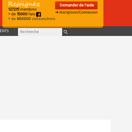
Demander de l'aide
127275
membres
➜ Inscription/Connexion
+ de
15000
fans
+ de
600000
visiteurs/mois
ENTS