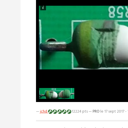
—
jchd
12224 pts —
PRO
le 17 sept 2017 -