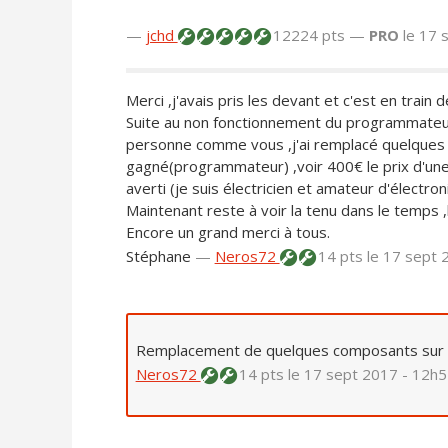
—
jchd
12224 pts —
PRO
le 17 
Merci ,j'avais pris les devant et c'est en train 
Suite au non fonctionnement du programmateur 
personne comme vous ,j'ai remplacé quelques 
gagné(programmateur) ,voir 400€ le prix d'une
averti (je suis électricien et amateur d'électr
Maintenant reste à voir la tenu dans le temps 
Encore un grand merci à tous.
Stéphane
—
Neros72
14 pts
le 17 sept 
Remplacement de quelques composants sur la 
Neros72
14 pts
le 17 sept 2017 - 12h