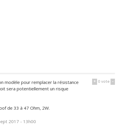
+
0
vote
-
on modèle pour remplacer la résistance
soit sera potentiellement un risque
proof de 33 à 47 Ohm, 2W.
sept 2017 - 13h00