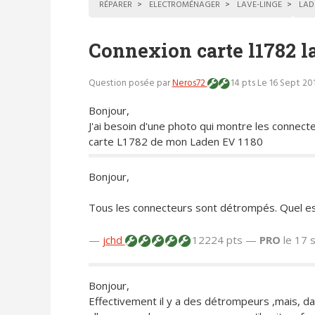
RÉPARER
ELECTROMÉNAGER
LAVE-LINGE
LAD
Connexion carte l1782 l
Question posée par
Neros72
14 pts
Le 16 Sept 20
Bonjour,
J'ai besoin d'une photo qui montre les connecte
carte L1782 de mon Laden EV 1180
Bonjour,
Tous les connecteurs sont détrompés. Quel es
—
jchd
12224 pts —
PRO
le 17 
Bonjour,
Effectivement il y a des détrompeurs ,mais, d