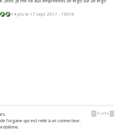
ace ,donc je me fie aux empreintes un ergo sur un ergo
14 pts
le 17 sept 2017 - 10h18
+
0
vote
-
rs.
 de l'organe qui est relié à un connecteur.
 problème.