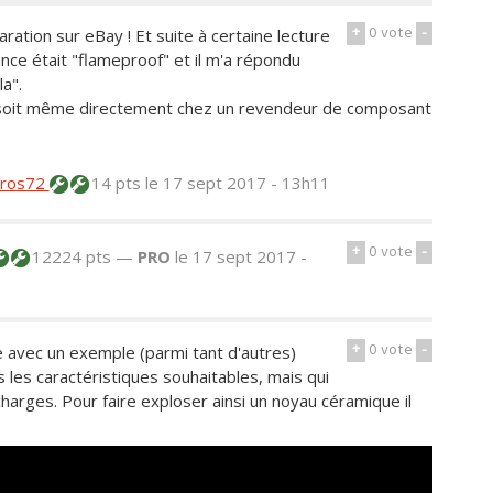
+
0
vote
-
paration sur eBay ! Et suite à certaine lecture
ance était "flameproof" et il m'a répondu
a".
er soit même directement chez un revendeur de composant
ros72
14 pts
le 17 sept 2017 - 13h11
+
0
vote
-
12224 pts —
PRO
le 17 sept 2017 -
+
0
vote
-
ue avec un exemple (parmi tant d'autres)
les caractéristiques souhaitables, mais qui
arges. Pour faire exploser ainsi un noyau céramique il