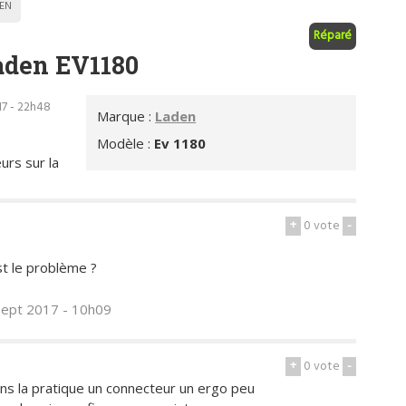
EN
Réparé
aden EV1180
17 - 22h48
Marque :
Laden
Modèle :
Ev 1180
urs sur la
+
0
vote
-
t le problème ?
sept 2017 - 10h09
+
0
vote
-
ans la pratique un connecteur un ergo peu