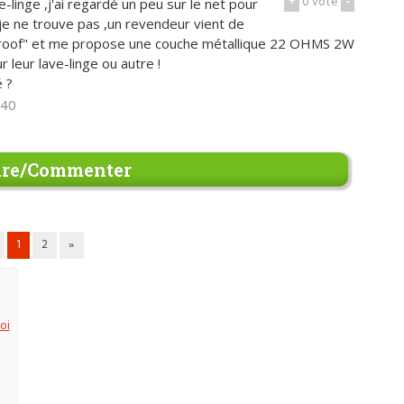
+
0
vote
-
e-linge ,j'ai regardé un peu sur le net pour
. je ne trouve pas ,un revendeur vient de
 proof" et me propose une couche métallique 22 OHMS 2W
 leur lave-linge ou autre !
 ?
h40
re/Commenter
1
2
»
oi