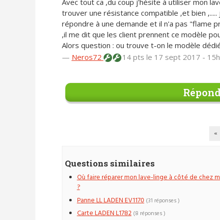
Avec tout ca ,du coup j'hésite à utiliser mon lav
trouver une résistance compatible ,et bien ,....
répondre à une demande et il n'a pas "flame
,il me dit que les client prennent ce modèle pour
Alors question : ou trouve t-on le modèle dédié
—
Neros72
14 pts
le 17 sept 2017 - 15
Répond
«
Questions similaires
Où faire réparer mon lave-linge à côté de chez m
?
Panne LL LADEN EV1170
(31 réponses )
Carte LADEN L1782
(8 réponses )