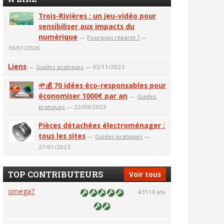
Trois-Rivières : un jeu-vidéo pour
sensibiliser aux impacts du
numérique
—
Pourquoi réparer ?
—
30/01/2026
Liens
—
Guides pratiques
— 02/11/2023
🌱💰 70 idées éco-responsables pour
économiser 1000€ par an
—
Guides
pratiques
— 22/09/2023
Pièces détachées électroménager :
tous les sites
—
Guides pratiques
—
27/01/2023
TOP CONTRIBUTEURS
Voir tous
omega7
43110 pts