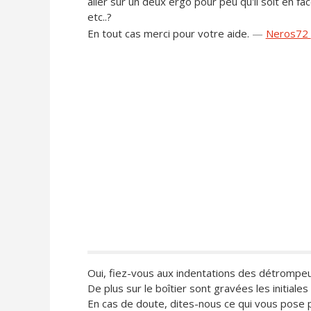
aller sur un deux ergo pour peu qu'il soit en f
etc..?
En tout cas merci pour votre aide.
—
Neros72
Oui, fiez-vous aux indentations des détrompeu
De plus sur le boîtier sont gravées les initiales
En cas de doute, dites-nous ce qui vous pose