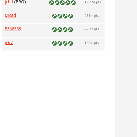
jchd
(PRO)
12224 pts
Micad
2884 pts
PFAFF59
2792 pts
jc67
1554 pts