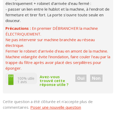
électriquement + robinet d'arrivée d'eau fermé :
- passer un lien entre le hublot et la machine, à l'endroit de
fermeture et tirer fort. La porte s'ouvre toute seule en
douceur.
Précautions :
En premier DÉBRANCHER la machine
ÉLECTRIQUEMENT.
Ne pas intervenir sur machine branchée au réseau
électrique.
Fermer le robinet d'arrivée d'eau en amont de la machine.
Machine vidangée évite l'inondation, faire couler l'eau par la
trappe du filtre après avoir placé des serpillères pour
éponger.
non
oui
Avez-vous
Oui
Non
100% utile
trouvé cette
1
avis
réponse utile ?
Cette question a été clôturée et n'accepte plus de
commentaires.
Poser une nouvelle question