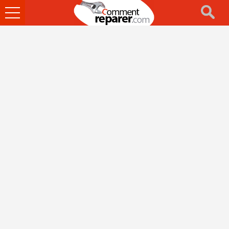
Ouvrir
le
menu