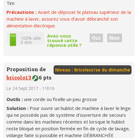
Tim
Précautions :
Avant de déposer le plateau supérieur de la
machine à laver, assurez vous d'avoir débranché son
alimentation électrique.
non
oui
Avez-vous
Oui
Non
100% utile
trouvé cette
6
avis
réponse utile ?
Proposition de
Niveau : Bricoleur/se du dimanche
bricolo13
6 pts
Le 24 Sept 2017 - 11h16
Outils :
une corde ou ficelle un peu grosse
Solution :
Pour ouvrir un hublot de machine à laver le linge
qui ne possède pas de système d'ouverture de secours
comme dans les machines récentes et lorsque le hublot
reste bloqué en position fermée en fin de cycle de lavage,
vidange faite si possible et machine DÉBRANCHÉE