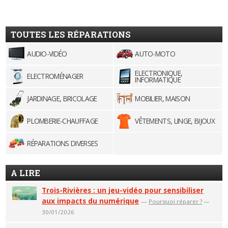
TOUTES LES RÉPARATIONS
AUDIO-VIDÉO
AUTO-MOTO
ELECTRONIQUE,
ELECTROMÉNAGER
INFORMATIQUE
JARDINAGE, BRICOLAGE
MOBILIER, MAISON
PLOMBERIE-CHAUFFAGE
VÊTEMENTS, LINGE, BIJOUX
RÉPARATIONS DIVERSES
A LIRE
Trois-Rivières : un jeu-vidéo pour sensibiliser
aux impacts du numérique
—
Pourquoi réparer ?
—
30/01/2026