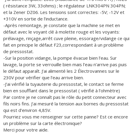
( résistance 3W, 33ohms) ; le régulateur LNK304PN 304PN;
et la Zener DZ06. Les tensions sont correctes: -5V; -12V et
+310V en sortie de l’inductance.
-Après remontage, je constate que la machine se met en
défaut avec le voyant clé à molette rouge et les voyants:
prélavage, rinçage,arrêt cuve pleine, essorage/vidange ce qui
fait en principe le défaut F23,correspondant à un problème
de pressostat.
-Sur la position vidange, la pompe évacue bien l’eau. Sur
lavage, la porte se verrouille bien mais l’eau n’arrive pas puis
le défaut apparaît. J’ai alimenté les 2 Électrovannes sur le
230V pour vérifier que l’eau arrive bien.
-J’ai vérifié la tuyauterie du pressostat, le contact se ferme
bien en soufflant dans le pressostat ( vérifié à l’ohmètre)
Par contre je ne connaît pas le rôle du petit connecteur avec
fils noirs fins. J’ai mesuré la tension aux bornes du pressostat
qui est d’environ 4,85V.
Pourriez vous me renseigner sur cette panne? Est ce encore
un problème sur la carte électronique?
Merci pour votre aide.