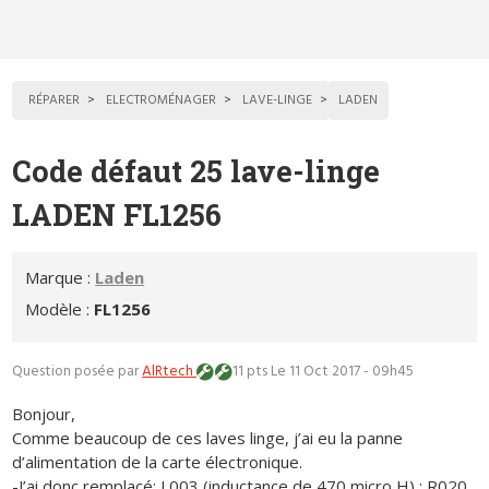
RÉPARER
ELECTROMÉNAGER
LAVE-LINGE
LADEN
Code défaut 25 lave-linge
LADEN FL1256
Marque :
Laden
Modèle :
FL1256
Question posée par
AlRtech
11 pts
Le 11 Oct 2017 - 09h45
Bonjour,
Comme beaucoup de ces laves linge, j’ai eu la panne
d’alimentation de la carte électronique.
-J’ai donc remplacé: L003 (inductance de 470 micro H) ; R020