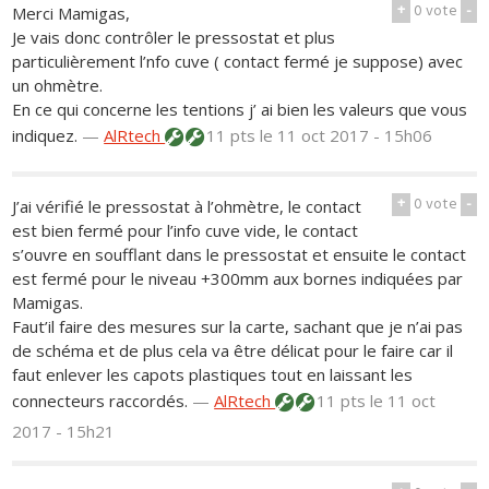
+
0
vote
-
Merci Mamigas,
Je vais donc contrôler le pressostat et plus
particulièrement l’nfo cuve ( contact fermé je suppose) avec
un ohmètre.
En ce qui concerne les tentions j’ ai bien les valeurs que vous
indiquez.
—
AlRtech
11 pts
le 11 oct 2017 - 15h06
+
0
vote
-
J’ai vérifié le pressostat à l’ohmètre, le contact
est bien fermé pour l’info cuve vide, le contact
s’ouvre en soufflant dans le pressostat et ensuite le contact
est fermé pour le niveau +300mm aux bornes indiquées par
Mamigas.
Faut’il faire des mesures sur la carte, sachant que je n’ai pas
de schéma et de plus cela va être délicat pour le faire car il
faut enlever les capots plastiques tout en laissant les
connecteurs raccordés.
—
AlRtech
11 pts
le 11 oct
2017 - 15h21