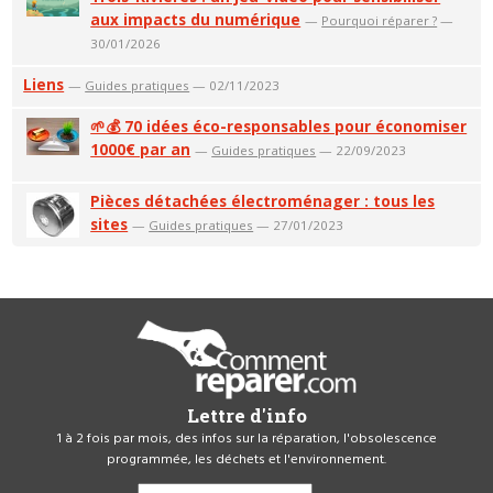
aux impacts du numérique
—
Pourquoi réparer ?
—
30/01/2026
Liens
—
Guides pratiques
— 02/11/2023
🌱💰 70 idées éco-responsables pour économiser
1000€ par an
—
Guides pratiques
— 22/09/2023
Pièces détachées électroménager : tous les
sites
—
Guides pratiques
— 27/01/2023
Lettre d'info
1 à 2 fois par mois, des infos sur la réparation, l'obsolescence
programmée, les déchets et l'environnement.