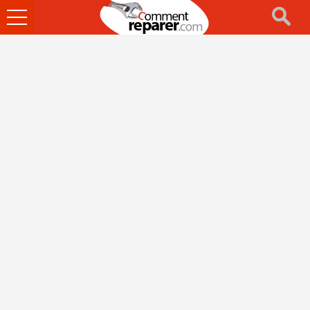
Ouvrir
le
menu