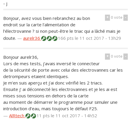
- j
+
0
vote
-
Bonjour, avez vous bien rebranchez au bon
endroit sur la carte l'alimentation de
l’électrovanne ? si non peut-être le triac qui a lâché mais je
doute.
—
aurelr36
166 pts
le 11 oct 2017 - 13h29
+
0
vote
-
Bonjour aurelr36,
Lors de mes tests, j’avais inversé le connecteur
de la sécurité de porte avec celui des electrovannes car les
detrompeurs etaient identiques.
Je m’en suis aperçu et j’ai donc vérifié les 2 triacs.
Ensuite j’ ai déconnecté les electrovannes et je les ai est
mises sous tensions en dehors de la carte
au moment de démarrer le programme pour simuler une
introduction d’eau, mais toujours le défaut F25.
—
AlRtech
11 pts
le 11 oct 2017 - 14h52