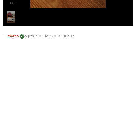
1
/
1
—
marco
5 pts
le 09 fév 2019 - 18h02