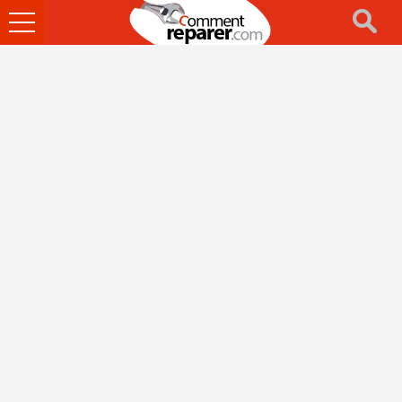
Ouvrir
le
menu