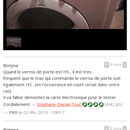
1
/
1
+
0
vote
-
Bonjour
Quand le verrou de porte est HS , il est tres
frequent que le triac qui commande le verrou de porte soit
également HS . (en l’occurrence en court cicruit dans votre
cas)
Il va falloir démontez la carte électronique pour le tester
Cordialement
—
Stephane-Depan'Tout
3642 pts
—
PRO
le 02 fév 2019 - 09h17
+
0
vote
-
Bonjour