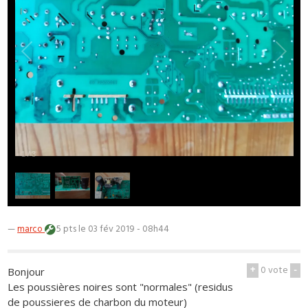
1
/
3
—
marco
5 pts
le 03 fév 2019 - 08h44
+
0
vote
-
Bonjour
Les poussières noires sont "normales" (residus
de poussieres de charbon du moteur)