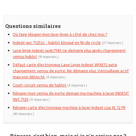
Questions similaires
Où faire réparer mon lave-linge à côté de chez moi ?
Indesit iwc 71252c - hublot bloqué en fin de cycle
(27 réponses )
Lave linge indesit iwdc7145 ne demarre plus après changement
verrou hublot
(19 réponses )
Défaut carte électronique Lave Linge Indesit WIXE12 suite
changement verrou de porte. Ne démarre plus. Verrouillage actif
mais non détecté.
(6 réponses )
Court-circuit verrou de hublot
(6 réponses )
Réparer mon verrou de porte demain ma machine à laver INDESIT
IWC 7125
(11 réponses )
Réparer carte électronique machine à laver Indesit Lisa XL 12 FR
(40 réponses )
Réparer, c'est bien, mais si je n'y arrive pas ?