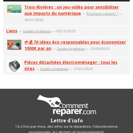
Trois-Rivières : un jeu-vidéo pour sensibiliser
aux impacts du numérique
—
Pourquoi réparer ?
—
30/01/2026
Liens
—
Guides pratiques
— 02/11/2023
🌱💰 70 idées éco-responsables pour économiser
1000€ par an
—
Guides pratiques
— 22/09/2023
Pièces détachées électroménager : tous les
sites
—
Guides pratiques
— 27/01/2023
Lettre d'info
1 à 2 fois par mois, des infos sur la réparation, l'obsolescence
programmée, les déchets et l'environnement.