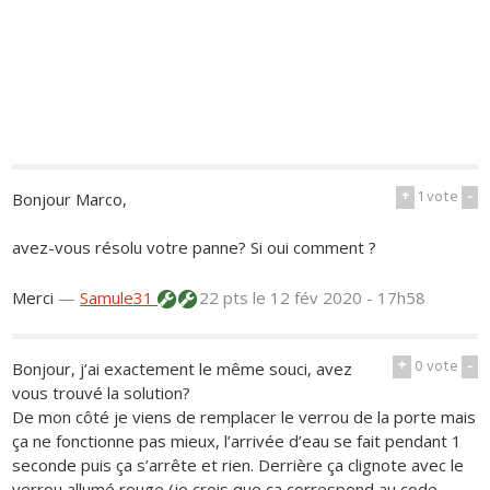
+
1
vote
-
Bonjour Marco,
avez-vous résolu votre panne? Si oui comment ?
Merci
—
Samule31
22 pts
le 12 fév 2020 - 17h58
+
0
vote
-
Bonjour, j’ai exactement le même souci, avez
vous trouvé la solution?
De mon côté je viens de remplacer le verrou de la porte mais
ça ne fonctionne pas mieux, l’arrivée d’eau se fait pendant 1
seconde puis ça s’arrête et rien. Derrière ça clignote avec le
verrou allumé rouge (je crois que ça correspond au code