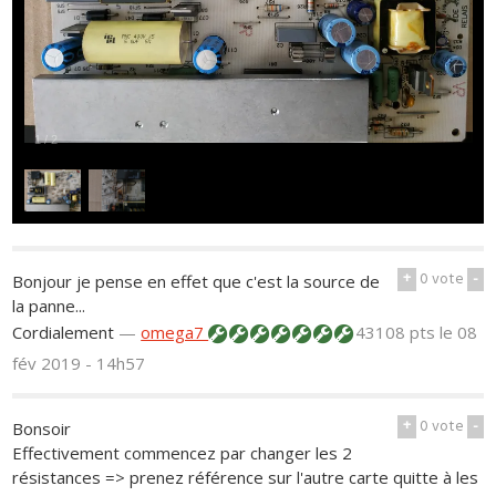
1
/
2
+
0
vote
-
Bonjour je pense en effet que c'est la source de
la panne...
Cordialement
—
omega7
43108 pts
le 08
fév 2019 - 14h57
+
0
vote
-
Bonsoir
Effectivement commencez par changer les 2
résistances => prenez référence sur l'autre carte quitte à les