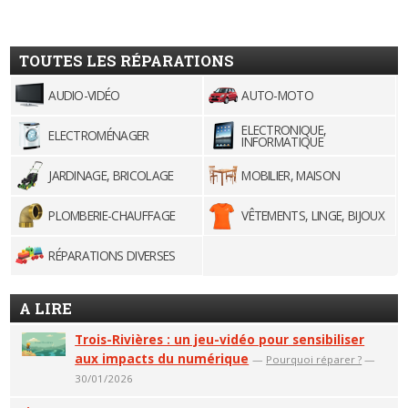
TOUTES LES RÉPARATIONS
AUDIO-VIDÉO
AUTO-MOTO
ELECTRONIQUE,
ELECTROMÉNAGER
INFORMATIQUE
JARDINAGE, BRICOLAGE
MOBILIER, MAISON
PLOMBERIE-CHAUFFAGE
VÊTEMENTS, LINGE, BIJOUX
RÉPARATIONS DIVERSES
A LIRE
Trois-Rivières : un jeu-vidéo pour sensibiliser
aux impacts du numérique
—
Pourquoi réparer ?
—
30/01/2026