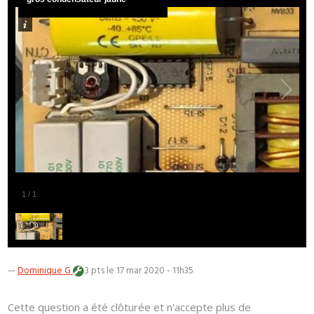
1
/
1
—
Dominique G
3 pts
le 17 mar 2020 - 11h35
Cette question a été clôturée et n'accepte plus de