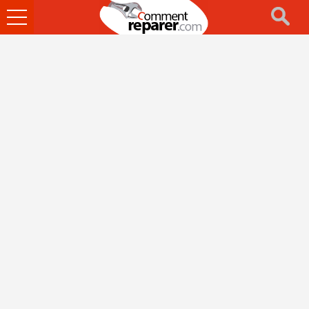
Ouvrir
le
menu