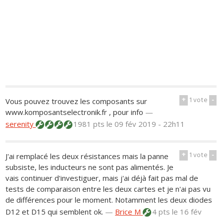
+
1
vote
-
Vous pouvez trouvez les composants sur
www.komposantselectronik.fr , pour info
—
serenity
1981 pts
le 09 fév 2019 - 22h11
+
1
vote
-
J'ai remplacé les deux résistances mais la panne
subsiste, les inducteurs ne sont pas alimentés. Je
vais continuer d'investiguer, mais j'ai déjà fait pas mal de
tests de comparaison entre les deux cartes et je n'ai pas vu
de différences pour le moment. Notamment les deux diodes
D12 et D15 qui semblent ok.
—
Brice M
4 pts
le 16 fév