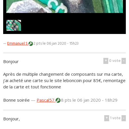
1
/
1
—
Emmanuel S
2 pts
le 06 jan 2020 - 15h23
+
0
vote
-
Bonjour
Après de multiple changement de composants sur ma carte,
j'ai acheté une carte su le site leboncoin pour 85€, remontage
de la carte et tout fonctionne
Bonne soirée
—
Pascal57
8 pts
le 06 jan 2020 - 18h29
+
1
vote
-
Bonjour,