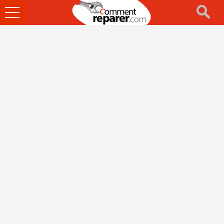
Ouvrir
le
menu