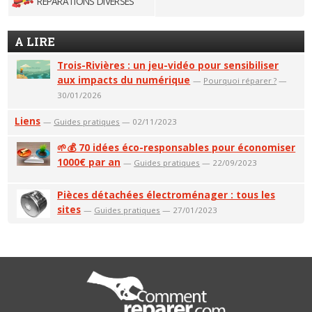
RÉPARATIONS DIVERSES
A LIRE
Trois-Rivières : un jeu-vidéo pour sensibiliser
aux impacts du numérique
—
Pourquoi réparer ?
—
30/01/2026
Liens
—
Guides pratiques
— 02/11/2023
🌱💰 70 idées éco-responsables pour économiser
1000€ par an
—
Guides pratiques
— 22/09/2023
Pièces détachées électroménager : tous les
sites
—
Guides pratiques
— 27/01/2023