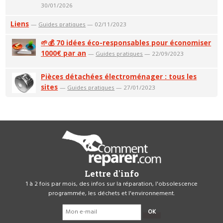
30/01/2026
Liens
—
Guides pratiques
— 02/11/2023
🌱💰 70 idées éco-responsables pour économiser
1000€ par an
—
Guides pratiques
— 22/09/2023
Pièces détachées électroménager : tous les
sites
—
Guides pratiques
— 27/01/2023
Lettre d'info
1 à 2 fois par mois, des infos sur la réparation, l'obsolescence
programmée, les déchets et l'environnement.
OK