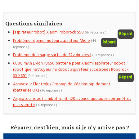
Questions similaires
[aspirateur robot] Xiaomi roborock S50
(47 réponses )
Réparé
Problème régime moteur aspirateur Miele
(44
Réparé
réponses )
Probleme de charge sur blade 32v dirtdevil
(18 réponses )
6000 mAh Li-ion 18650 batterie pour Xiaomi aspirateur Robot
robotique nettoyeur mi Robot aspirateur accessoires Roborock
S50 S51
(9 réponses )
Réparé
Aspirateur Electrolux Ergorapido s'éteint rapidement
(batteries OK)
(36 réponses )
Aspirateur robot amibot spirit h20 avance quelques centimètres
puis s'arrete
(10 réponses )
Réparer, c'est bien, mais si je n'y arrive pas ?