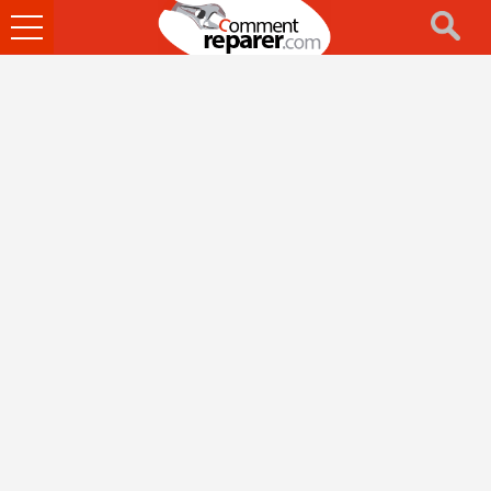
Ouvrir
le
menu