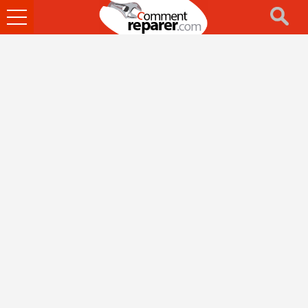
Ouvrir
le
menu