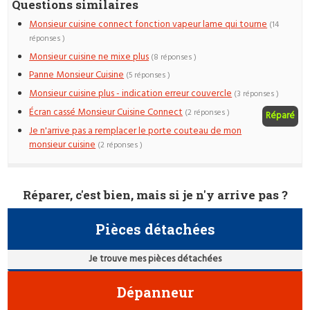
Questions similaires
Monsieur cuisine connect fonction vapeur lame qui tourne
(14
réponses )
Monsieur cuisine ne mixe plus
(8 réponses )
Panne Monsieur Cuisine
(5 réponses )
Monsieur cuisine plus - indication erreur couvercle
(3 réponses )
Écran cassé Monsieur Cuisine Connect
(2 réponses )
Réparé
Je n'arrive pas a remplacer le porte couteau de mon
monsieur cuisine
(2 réponses )
Réparer, c'est bien, mais si je n'y arrive pas ?
Pièces détachées
Je trouve mes pièces détachées
Dépanneur