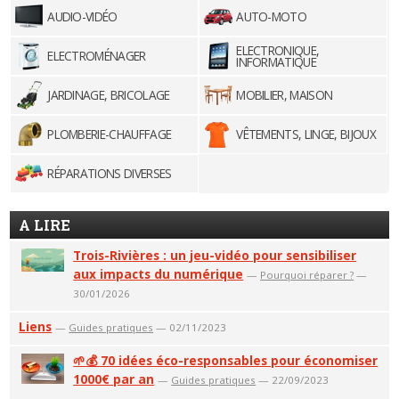
AUDIO-VIDÉO
AUTO-MOTO
ELECTRONIQUE,
ELECTROMÉNAGER
INFORMATIQUE
JARDINAGE, BRICOLAGE
MOBILIER, MAISON
PLOMBERIE-CHAUFFAGE
VÊTEMENTS, LINGE, BIJOUX
RÉPARATIONS DIVERSES
A LIRE
Trois-Rivières : un jeu-vidéo pour sensibiliser
aux impacts du numérique
—
Pourquoi réparer ?
—
30/01/2026
Liens
—
Guides pratiques
— 02/11/2023
🌱💰 70 idées éco-responsables pour économiser
1000€ par an
—
Guides pratiques
— 22/09/2023