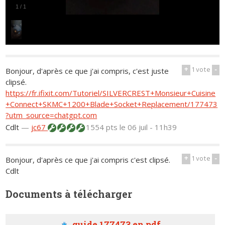
1
/
1
+
1
vote
-
Bonjour, d'après ce que j'ai compris, c'est juste
clipsé.
https://fr.ifixit.com/Tutoriel/SILVERCREST+Monsieur+Cuisine
+Connect+SKMC+1200+Blade+Socket+Replacement/177473
?utm_source=chatgpt.com
Cdlt
—
jc67
1554 pts
le 06 juil - 11h39
+
1
vote
-
Bonjour, d'après ce que j'ai compris c'est clipsé.
Cdlt
Documents à télécharger
guide 177473 en.pdf