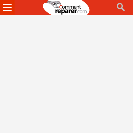
Ouvrir
le
menu