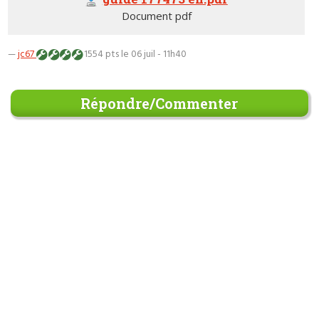
Document pdf
—
jc67
1554 pts
le 06 juil - 11h40
Répondre/Commenter