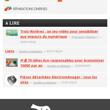
RÉPARATIONS DIVERSES
A LIRE
Trois-Rivières : un jeu-vidéo pour sensibiliser
aux impacts du numérique
—
Pourquoi réparer ?
—
30/01/2026
Liens
—
Guides pratiques
— 02/11/2023
🌱💰 70 idées éco-responsables pour économiser
1000€ par an
—
Guides pratiques
— 22/09/2023
Pièces détachées électroménager : tous les
sites
—
Guides pratiques
— 27/01/2023