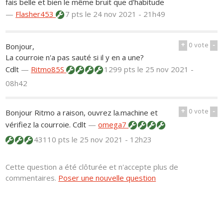
fais belle et bien le même bruit que d'habitude
—
Flasher453
7 pts
le 24 nov 2021 - 21h49
+
0
vote
-
Bonjour,
La courroie n'a pas sauté si il y en a une?
Cdlt
—
Ritmo85S
1299 pts
le 25 nov 2021 -
08h42
+
0
vote
-
Bonjour Ritmo a raison, ouvrez la.machine et
vérifiez la courroie. Cdlt
—
omega7
43110 pts
le 25 nov 2021 - 12h23
Cette question a été clôturée et n'accepte plus de
commentaires.
Poser une nouvelle question