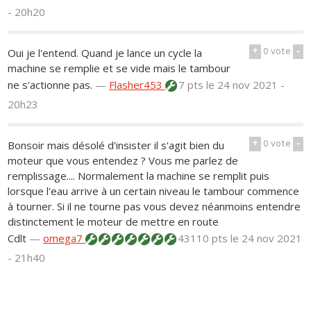
- 20h20
+
0
vote
-
Oui je l'entend. Quand je lance un cycle la
machine se remplie et se vide mais le tambour
ne s'actionne pas.
—
Flasher453
7 pts
le 24 nov 2021 -
20h23
+
0
vote
-
Bonsoir mais désolé d'insister il s'agit bien du
moteur que vous entendez ? Vous me parlez de
remplissage.... Normalement la machine se remplit puis
lorsque l'eau arrive à un certain niveau le tambour commence
à tourner. Si il ne tourne pas vous devez néanmoins entendre
distinctement le moteur de mettre en route
Cdlt
—
omega7
43110 pts
le 24 nov 2021
- 21h40