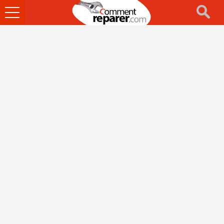
Ouvrir
le
menu