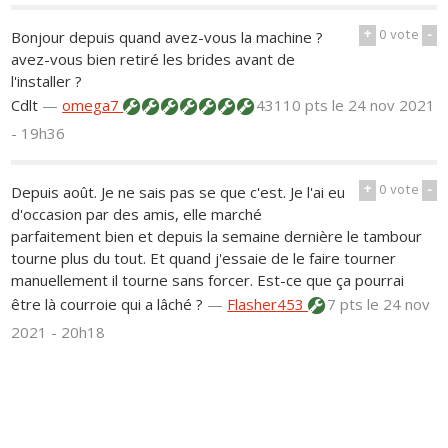
+
0
vote
-
Bonjour depuis quand avez-vous la machine ?
avez-vous bien retiré les brides avant de
l'installer ?
Cdlt
—
omega7
43110 pts
le 24 nov 2021
- 19h36
+
0
vote
-
Depuis août. Je ne sais pas se que c'est. Je l'ai eu
d'occasion par des amis, elle marché
parfaitement bien et depuis la semaine dernière le tambour
tourne plus du tout. Et quand j'essaie de le faire tourner
manuellement il tourne sans forcer. Est-ce que ça pourrai
être là courroie qui a lâché ?
—
Flasher453
7 pts
le 24 nov
2021 - 20h18