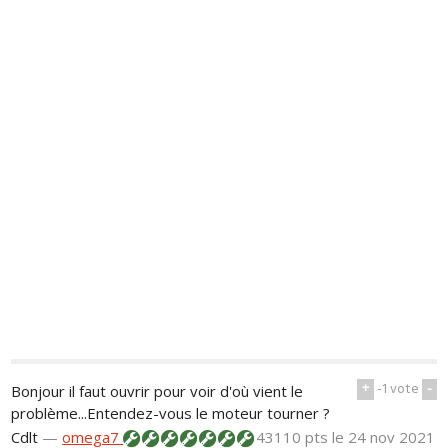
+
-1
vote
-
Bonjour il faut ouvrir pour voir d'où vient le
problème...Entendez-vous le moteur tourner ?
Cdlt
—
omega7
43110 pts
le 24 nov 2021