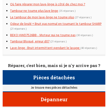
Où faire réparer mon lave-linge à côté de chez moi ?
Tambour ne tourne plus lave linge
(35 réponses )
Le tambour de mon lave-linge ne tourne plus
(27 réponses )
Odeur de brulé + Bruit pas normal en tournant le tambour SHARP
(21 réponses )
BEKO HWD7526BB - Moteur qui ne tourne pas
(30 réponses )
Tambour Bloqué, erreur d07
(21 réponses )
Lave-linge : Bruit intermittent pendant le lavage
(40 réponses )
Réparer, c'est bien, mais si je n'y arrive pas ?
Pièces détachées
Je trouve mes pièces détachées
Dépanneur