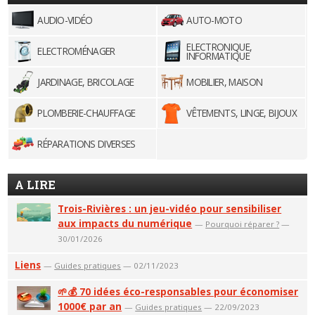
AUDIO-VIDÉO
AUTO-MOTO
ELECTRONIQUE,
ELECTROMÉNAGER
INFORMATIQUE
JARDINAGE, BRICOLAGE
MOBILIER, MAISON
PLOMBERIE-CHAUFFAGE
VÊTEMENTS, LINGE, BIJOUX
RÉPARATIONS DIVERSES
A LIRE
Trois-Rivières : un jeu-vidéo pour sensibiliser
aux impacts du numérique
—
Pourquoi réparer ?
—
30/01/2026
Liens
—
Guides pratiques
— 02/11/2023
🌱💰 70 idées éco-responsables pour économiser
1000€ par an
—
Guides pratiques
— 22/09/2023