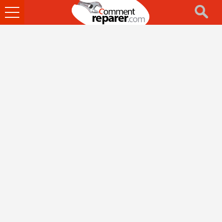
Ouvrir
le
menu