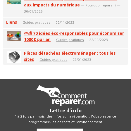
aux impacts du numérique
—
Pourquoi réparer ?
—
30/01/2026
Liens
—
Guides pratiques
— 02/11/2023
🌱💰 70 idées éco-responsables pour économiser
1000€ par an
—
Guides pratiques
— 22/09/2023
Pièces détachées électroménager : tous les
sites
—
Guides pratiques
— 27/01/2023
Lettre d'info
1 à 2 fois par mois, des infos sur la réparation, l'obsolescence
programmée, les déchets et l'environnement.