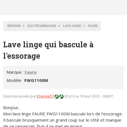
RÉPARER
ELECTROMÉNAGER
LAVE-LINGE
FAURE
Lave linge qui bascule à
l'essorage
Marque :
Faure
Modèle :
FWG1100M
Question posée par
Etienne57
20 pts
Le 13 Aoû 2022 - 08h37
Bonjour,
Mon lave linge FAURE FWG1100M bascule lors de l'essorage.
Il bascule brusquement un grand coup sur le côté et manque
de se renverser. Puis il se met en erreur.