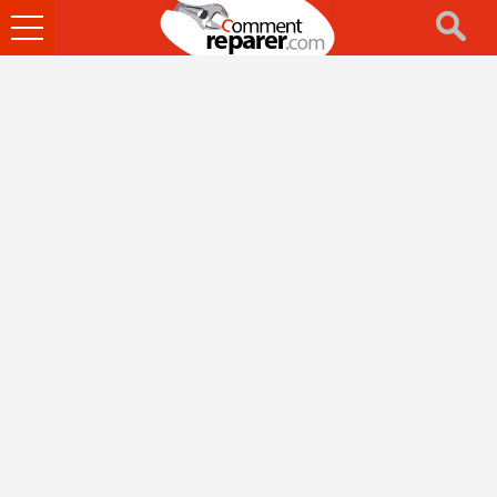
Ouvrir
le
menu