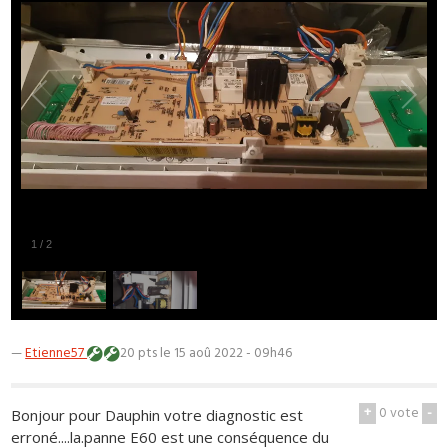
1
/
2
—
Etienne57
20 pts
le 15 aoû 2022 - 09h46
+
0
vote
-
Bonjour pour Dauphin votre diagnostic est
erroné....la.panne E60 est une conséquence du