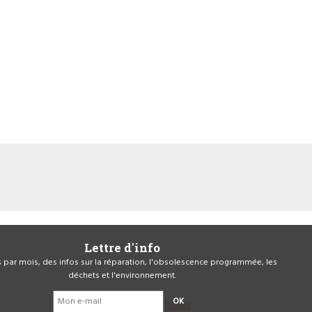
Lettre d'info
is par mois, des infos sur la réparation, l'obsolescence programmée, les
déchets et l'environnement.
OK