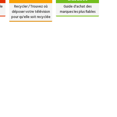
de
Recycler / Trouvez où
Guide d'achat des
déposer votre télévision
marques les plus fiables
pour qu'elle soit recyclée