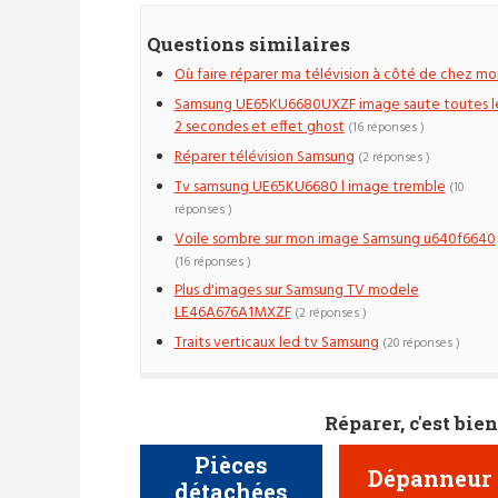
Questions similaires
Où faire réparer ma télévision à côté de chez moi
Samsung UE65KU6680UXZF image saute toutes l
2 secondes et effet ghost
(16 réponses )
Réparer télévision Samsung
(2 réponses )
Tv samsung UE65KU6680 l image tremble
(10
réponses )
Voile sombre sur mon image Samsung u640f6640
(16 réponses )
Plus d'images sur Samsung TV modele
LE46A676A1MXZF
(2 réponses )
Traits verticaux led tv Samsung
(20 réponses )
Réparer, c'est bien
Pièces
Dépanneur
détachées