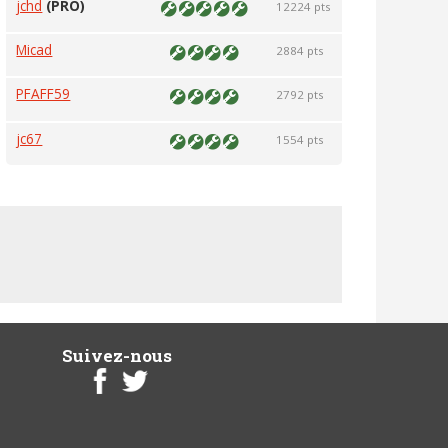
jchd
(PRO)
12224 pts
Micad
2884 pts
PFAFF59
2792 pts
jc67
1554 pts
Suivez-nous