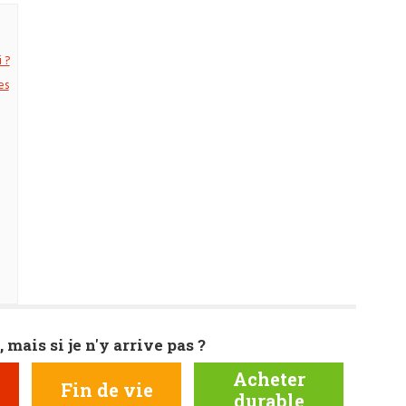
 ?
es
, mais si je n'y arrive pas ?
Acheter
Fin de vie
durable