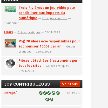
Trois-Rivières : un jeu-vidéo pour
sensibiliser aux impacts du
numérique
—
Pourquoi réparer ?
—
30/01/2026
Liens
—
Guides pratiques
— 02/11/2023
🌱💰 70 idées éco-responsables pour
économiser 1000€ par an
—
Guides
pratiques
— 22/09/2023
Pièces détachées électroménager :
tous les sites
—
Guides pratiques
—
27/01/2023
TOP CONTRIBUTEURS
Voir tous
omega7
43110 pts