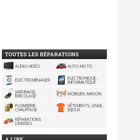
TOUTES LES RÉPARATIONS
AUDIO-VIDÉO
AUTO-MOTO
ELECTRONIQUE,
ELECTROMÉNAGER
INFORMATIQUE
JARDINAGE,
MOBILIER, MAISON
BRICOLAGE
PLOMBERIE-
VÊTEMENTS, LINGE,
CHAUFFAGE
BIJOUX
RÉPARATIONS
DIVERSES
A LIRE