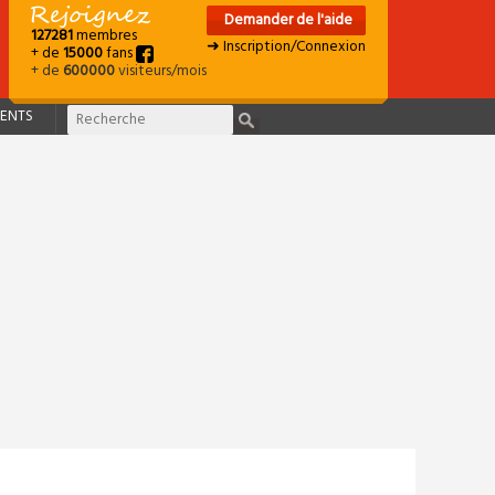
Demander de l'aide
127281
membres
➜ Inscription/Connexion
+ de
15000
fans
+ de
600000
visiteurs/mois
ENTS