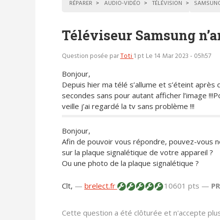
RÉPARER
AUDIO-VIDÉO
TÉLÉVISION
SAMSUN
Téléviseur Samsung n’ar
Question posée par
Toti
1 pt
Le 14 Mar 2023 - 05h57
Bonjour,
Depuis hier ma télé s’allume et s’éteint après
secondes sans pour autant afficher l’image !!!Po
veille j’ai regardé la tv sans problème !!!
Bonjour,
Afin de pouvoir vous répondre, pouvez-vous no
sur la plaque signalétique de votre appareil ?
Ou une photo de la plaque signalétique ?
Clt,
—
brelect.fr
10601 pts —
P
Cette question a été clôturée et n'accepte pl