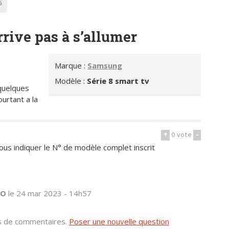
G
rive pas à s’allumer
Marque :
Samsung
Modèle :
Série 8 smart tv
 quelques
urtant a la
+
0
vote
-
us indiquer le N° de modèle complet inscrit
RO
le 24 mar 2023 - 14h57
us de commentaires.
Poser une nouvelle question