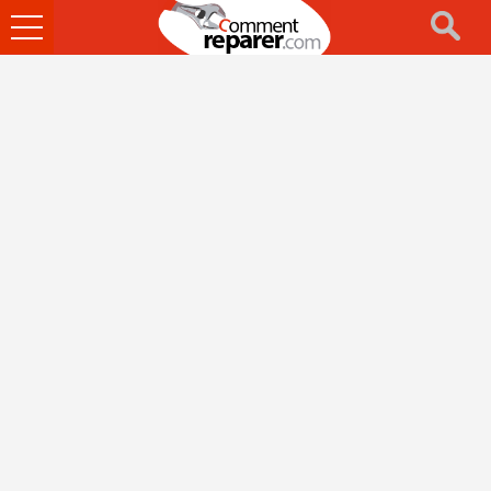
Ouvrir
le
menu