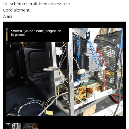
Un schéma serait bien nécessaire.
Cordialement,
Alain
Switch "jaune" collé, origine de
la panne
1
/
2