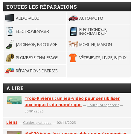
TOUTES LES RÉPARATIONS
AUDIO-VIDÉO
AUTO-MOTO
ELECTRONIQUE,
ELECTROMÉNAGER
INFORMATIQUE
JARDINAGE, BRICOLAGE
MOBILIER, MAISON
PLOMBERIE-CHAUFFAGE
VÊTEMENTS, LINGE, BIJOUX
RÉPARATIONS DIVERSES
A LIRE
Trois-Rivières : un jeu-vidéo pour sensibiliser
aux impacts du numérique
—
Pourquoi réparer ?
—
30/01/2026
Liens
—
Guides pratiques
— 02/11/2023
🌱💰 70 idées éco-responsables pour économiser