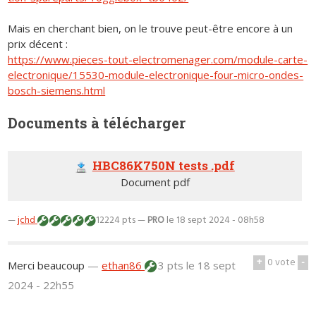
Mais en cherchant bien, on le trouve peut-être encore à un
prix décent :
https://www.pieces-tout-electromenager.com/module-carte-
electronique/15530-module-electronique-four-micro-ondes-
bosch-siemens.html
Documents à télécharger
HBC86K750N tests .pdf
Document pdf
—
jchd
12224 pts —
PRO
le 18 sept 2024 - 08h58
+
0
vote
-
Merci beaucoup
—
ethan86
3 pts
le 18 sept
2024 - 22h55