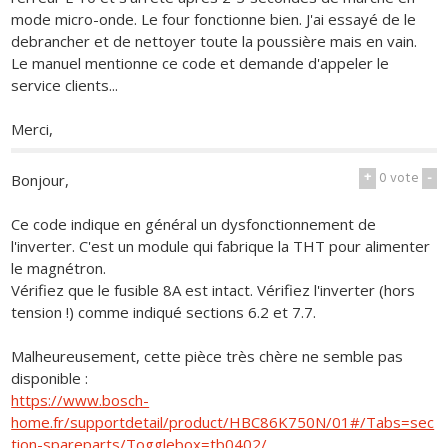
mode micro-onde. Le four fonctionne bien. J'ai essayé de le
debrancher et de nettoyer toute la poussière mais en vain.
Le manuel mentionne ce code et demande d'appeler le
service clients...
Merci,
+
0
vote
-
Bonjour,
Ce code indique en général un dysfonctionnement de
l'inverter. C'est un module qui fabrique la THT pour alimenter
le magnétron.
Vérifiez que le fusible 8A est intact. Vérifiez l'inverter (hors
tension !) comme indiqué sections 6.2 et 7.7.
Malheureusement, cette pièce très chère ne semble pas
disponible :
https://www.bosch-
home.fr/supportdetail/product/HBC86K750N/01#/Tabs=sec
tion-spareparts/Togglebox=tb0402/