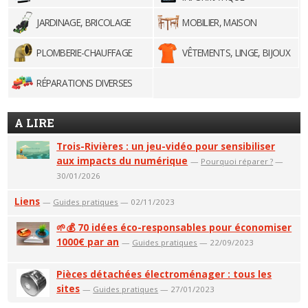
JARDINAGE, BRICOLAGE
MOBILIER, MAISON
PLOMBERIE-CHAUFFAGE
VÊTEMENTS, LINGE, BIJOUX
RÉPARATIONS DIVERSES
A LIRE
Trois-Rivières : un jeu-vidéo pour sensibiliser
aux impacts du numérique
—
Pourquoi réparer ?
—
30/01/2026
Liens
—
Guides pratiques
— 02/11/2023
🌱💰 70 idées éco-responsables pour économiser
1000€ par an
—
Guides pratiques
— 22/09/2023
Pièces détachées électroménager : tous les
sites
—
Guides pratiques
— 27/01/2023