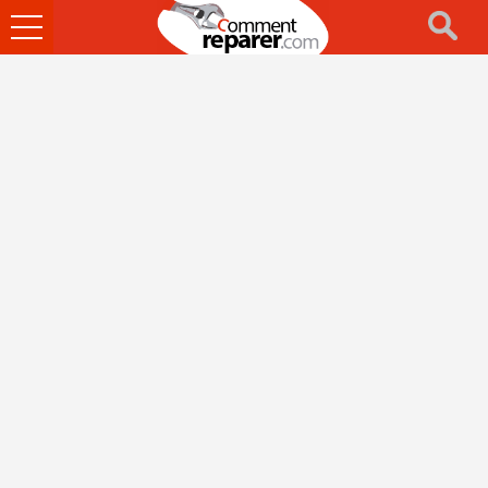
Ouvrir
le
menu