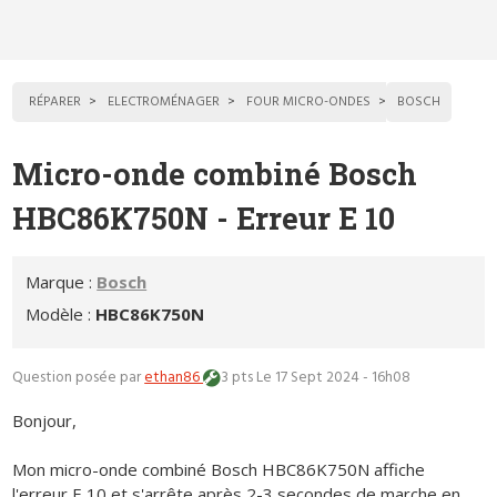
RÉPARER
ELECTROMÉNAGER
FOUR MICRO-ONDES
BOSCH
Micro-onde combiné Bosch
HBC86K750N - Erreur E 10
Marque :
Bosch
Modèle :
HBC86K750N
Question posée par
ethan86
3 pts
Le 17 Sept 2024 - 16h08
Bonjour,
Mon micro-onde combiné Bosch HBC86K750N affiche
l'erreur E 10 et s'arrête après 2-3 secondes de marche en