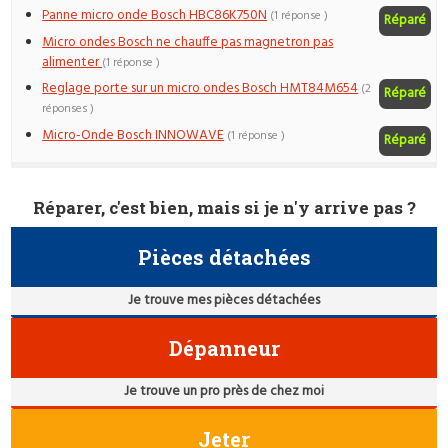
Panne micro onde Bosch HBC86K750N
(1 réponse )
Réparé
Micro ondes Bosch ne chauffe pas magnetron pas
alimenter
(1 réponse )
Reglage porte sur un micro ondes Bosch HMT84M654
(2
Réparé
réponses )
Micro-Onde Bosch INNOWAVE
(1 réponse )
Réparé
Réparer, c'est bien, mais si je n'y arrive pas ?
Pièces détachées
Je trouve mes pièces détachées
Dépanneur
Je trouve un pro près de chez moi
Jeter